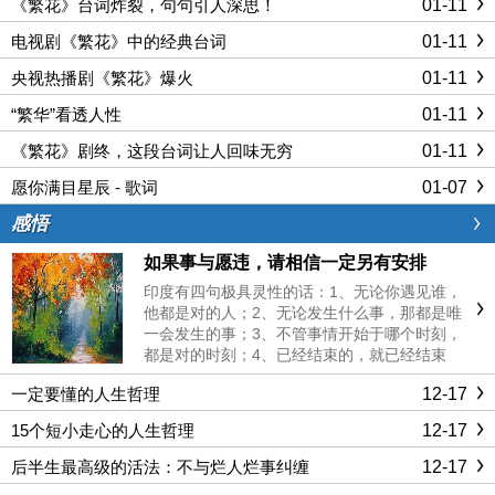
01-11
《繁花》台词炸裂，句句引人深思！
易相信童话的人，因为现实迟早会恶狠狠地扑向
我们这世上，你若种下善的因......
01-11
电视剧《繁花》中的经典台词
01-11
央视热播剧《繁花》爆火
01-11
“繁华”看透人性
01-11
《繁花》剧终，这段台词让人回味无穷
01-07
愿你满目星辰 - 歌词
感悟
如果事与愿违，请相信一定另有安排
印度有四句极具灵性的话：1、无论你遇见谁，
他都是对的人；2、无论发生什么事，那都是唯
一会发生的事；3、不管事情开始于哪个时刻，
都是对的时刻；4、已经结束的，就已经结束
了。这几句话让我想起了佛陀释迦摩尼说过的相
12-17
一定要懂的人生哲理
似的话：无论你遇见谁，他都是你生命中该出现
的人，绝非偶然，他一定会教会你一些什么。生
12-17
15个短小走心的人生哲理
活总会给你答案，但不会马上把...
12-17
后半生最高级的活法：不与烂人烂事纠缠