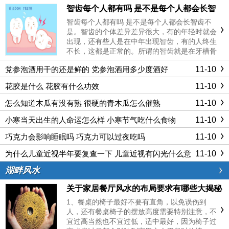
智齿每个人都有吗 是不是每个人都会长智
齿
智齿每个人都有吗 是不是每个人都会长智齿不
是。智齿的个体差异差异很大，有的年轻时就会
出现，还有些人是在中年出现智齿，有的人终生
不长，这都是正常的。所谓的智齿就是在牙槽骨
的最里面，上下左右各长出一颗牙齿，也就是第
11-10
党参泡酒用干的还是鲜的 党参泡酒用多少度酒好
三颗磨牙。而这颗牙齿会在成年之后才长出来，
所以被看成是一种智慧的象征，......
11-10
花胶是什么 花胶有什么功效
11-10
怎么知道木瓜有没有熟 很硬的青木瓜怎么催熟
11-10
小寒当天出生的人命运怎么样 小寒节气吃什么食物
11-10
巧克力会影响睡眠吗 巧克力可以过夜吃吗
11-10
为什么儿童近视半年要复查一下 儿童近视有闪光什么意
思
湖畔风水
关于家居餐厅风水的布局要求有哪些大揭秘
1、餐桌的椅子最好不要有直角，以免误伤到
人，还有餐桌椅子的摆放高度需要特别注意，不
宜过高当然也不宜过低，适中最好，因为椅子过