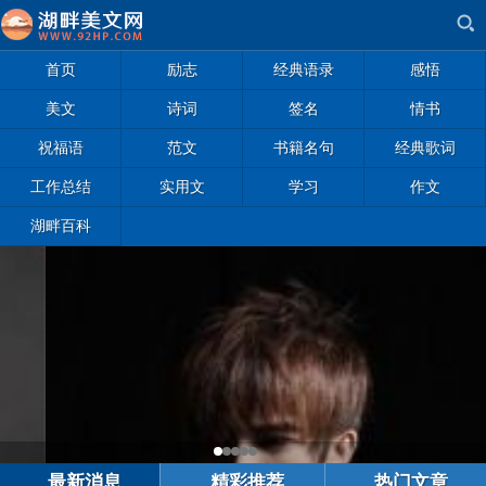
首页
励志
经典语录
感悟
美文
诗词
签名
情书
祝福语
范文
书籍名句
经典歌词
工作总结
实用文
学习
作文
湖畔百科
最新消息
精彩推荐
热门文章