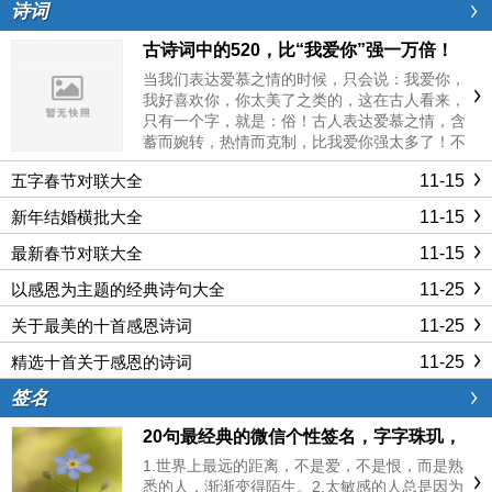
诗词
古诗词中的520，比“我爱你”强一万倍！
当我们表达爱慕之情的时候，只会说：我爱你，
我好喜欢你，你太美了之类的，这在古人看来，
只有一个字，就是：俗！古人表达爱慕之情，含
蓄而婉转，热情而克制，比我爱你强太多了！不
信，就跟诗词君一起来看看，古人是怎么说520
11-15
五字春节对联大全
的，简直比“我爱你”强一万倍！《越人歌》先秦·
佚名今夕何夕兮，搴舟中流。今日何日兮，得与
11-15
新年结婚横批大全
王子同舟。蒙羞被好兮...
11-15
最新春节对联大全
11-25
以感恩为主题的经典诗句大全
11-25
关于最美的十首感恩诗词
11-25
精选十首关于感恩的诗词
签名
20句最经典的微信个性签名，字字珠玑，
句句入骨
1.世界上最远的距离，不是爱，不是恨，而是熟
悉的人，渐渐变得陌生。2.太敏感的人总是因为