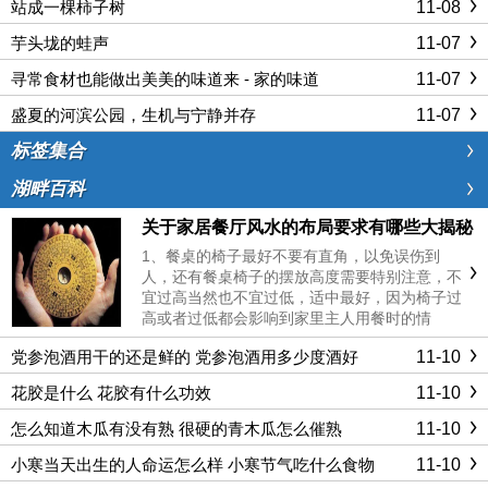
11-08
站成一棵柿子树
11-07
芋头垅的蛙声
11-07
寻常食材也能做出美美的味道来 - 家的味道
11-07
盛夏的河滨公园，生机与宁静并存
标签集合
湖畔百科
关于家居餐厅风水的布局要求有哪些大揭秘
1、餐桌的椅子最好不要有直角，以免误伤到
人，还有餐桌椅子的摆放高度需要特别注意，不
宜过高当然也不宜过低，适中最好，因为椅子过
高或者过低都会影响到家里主人用餐时的情
绪。 2、餐厅本身的设置方向应该是设在南
11-10
党参泡酒用干的还是鲜的 党参泡酒用多少度酒好
方，因为将餐厅位置设在南方，会给家庭带来好
的运势，在充足的日照之下，整个家......
11-10
花胶是什么 花胶有什么功效
11-10
怎么知道木瓜有没有熟 很硬的青木瓜怎么催熟
11-10
小寒当天出生的人命运怎么样 小寒节气吃什么食物