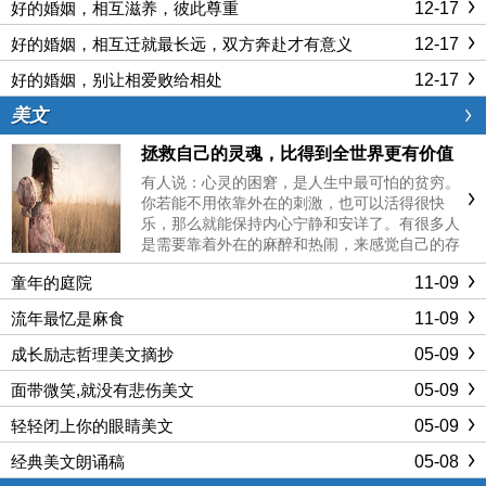
12-17
好的婚姻，相互滋养，彼此尊重
12-17
好的婚姻，相互迁就最长远，双方奔赴才有意义
12-17
好的婚姻，别让相爱败给相处
美文
拯救自己的灵魂，比得到全世界更有价值
有人说：心灵的困窘，是人生中最可怕的贫穷。
你若能不用依靠外在的刺激，也可以活得很快
乐，那么就能保持内心宁静和安详了。有很多人
是需要靠着外在的麻醉和热闹，来感觉自己的存
在，而真正充实的人，对于声色犬马则有免疫
11-09
童年的庭院
力。灵魂若找不到目标，就会迷失；拯救自己的
灵魂，比得到全世界更有价值。 ......
11-09
流年最忆是麻食
05-09
成长励志哲理美文摘抄
05-09
面带微笑,就没有悲伤美文
05-09
轻轻闭上你的眼睛美文
05-08
经典美文朗诵稿