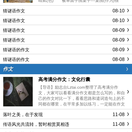
睛虱(色) 被单面子围桌子---桌围(作为)很
大 高山顶上点灯---高明 梁山泊有吴用---
08-10
猜谜语作文
足智多谋 麻雀子过路分公母---厉......
08-10
猜谜语作文
08-09
猜谜语作文
08-09
猜谜语作文
08-09
猜谜语的作文
08-08
猜谜语的作文
作文
高考满分作文：文化行囊
【导语】励志台Lztai.com整理了高考满分作
文，大家可以看看满分作文都是怎么写的，和自
己的作文对比一下，看看思路和遣词造句上的不
同都在哪里，在平常多加以练习，一定能在作文
上有大的突破！ 高考满分作文：文化行囊
11-08
落叶之美，在于发现
彭丽媛说：“传统文化是我的精神食粮。”生
于斯，长于斯，浑金璞......
11-08
传语风光共流转，暂时相赏莫相违