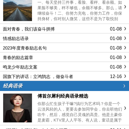
气逆袭！
一、每天坚持三件事，看脸、看秤、看余额。如
果脸不够美，秤不够低，余额不够多。那么，请
继续奋斗！二、你努力充电，你努力工作，你保
持身材，你对别人微笑，这些不是为了取悦别
人，而是为了打扮，照亮你的心，告诉你自己：
01-08
面对青春，我们该奋斗拼搏
我是一个独立的向上的力量。三、爱你的人你未
必喜欢，你喜欢的人未必爱你。相......
01-08
情感励志语录
01-08
2023年度青春励志名句
01-08
青春的励志篇章
01-08
鸣龙少年励志文案
12-16
国旗下的讲话：立鸿鹄志 ，做奋斗者
经典语录
傅首尔犀利经典语录精选
你那么忙生孩子干嘛?搞行为艺术吗？你是一个
云淡风轻的人，更要去参加同学会，你去听他们
吹牛，然后，感觉自己灵魂的高贵。他是土豪你
是麦霸，KTV里人人平等。有人说，童话是属于
小孩子的。但其实我们，应该做那个比孩子更容