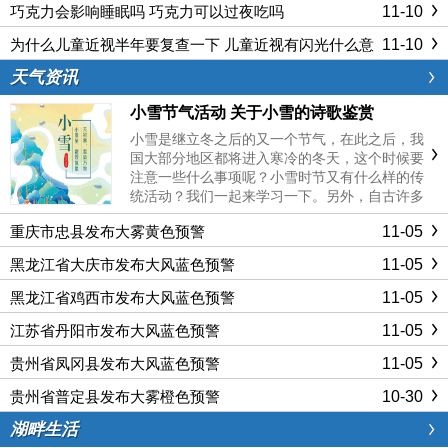
11-10
巧克力会影响睡眠吗 巧克力可以过夜吃吗
11-10
为什么儿童近视半年要复查一下 儿童近视有闪光什么意
思
天气资讯
小雪节气活动 关于小雪的诗歌鉴赏
小雪是继立冬之后的又一个节气，在此之后，我
国大部分地区都将进入寒冷的冬天，这个时候要
注意一些什么事项呢？小雪时节又有什么样的传
统活动？我们一起来学习一下。另外，自古许多
文人墨客也为了小雪创作出许多优秀的诗歌作
11-05
重庆市忠县发布大雾黄色预警
品，今天也一同带大家来欣赏一下吧。小雪节气
活动小雪时节，在南方很多地区都......
11-05
黑龙江省大庆市发布大风蓝色预警
11-05
黑龙江省鸡西市发布大风蓝色预警
11-05
江苏省丹阳市发布大风蓝色预警
11-05
贵州省凤冈县发布大风蓝色预警
10-30
贵州省普定县发布大雾橙色预警
湖畔生活