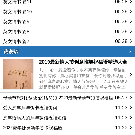
06-28
英文情书 篇11
06-28
英文情书 篇10
06-28
英文情书 篇9
06-28
英文情书 篇8
06-28
英文情书 篇7
祝福语
2019最新情人节创意搞笑祝福语精选大全
1、一心一意爱着你，永不离弃伴随你，幸福甜
蜜拥有你，真心实意呵护你，爱你到老我愿意，
句句真言表心意。情人节快乐! 2.现在有钱人
就是贵族吗?NO，单身才是贵族!单身贵族身上
闪耀着谜一样的色彩，吸引着无数人好奇的眼光!
06-27
母亲节想对妈妈说的话简短 2023最新母亲节短信祝福语
单身的你，其实很迷人哦! 3.我对你的爱可以
短句
直到永远，我的你情可以穿越时空，执着是我对
11-23
爱人虎年拜年贺卡祝福贺词
你承诺，永恒是...
11-23
虎年给病人的拜年微信祝福短信
11-23
2022虎年妹妹新年贺卡祝福语