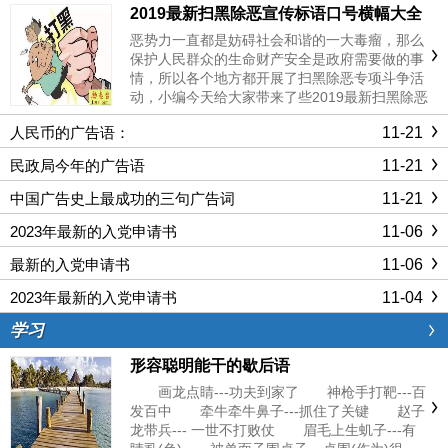
2019最新扫黑除恶宣传标语口号横幅大全
恶势力一直都是妨碍社会和谐的一大毒瘤，那么
保护人民群众的生命财产安全是政府需要做的事
情，所以各个地方都开展了扫黑除恶专项斗争活
动，小编今天给大家带来了些2019最新扫黑除恶
宣传标语口号横幅大全，一起来看吧。扫黑除
11-21
人民币的广告语：
恶，民心所向。出重拳，扫黑恶，保平安。全面
开展扫黑除恶专项斗争，保障......
11-21
民政局今年的广告语
11-21
中国广告史上最成功的三句广告词
11-06
2023年最新的入党申请书
11-06
最新的入党申请书
11-04
2023年最新的入党申请书
学习
形容聪明能干的歇后语
画龙点睛---功夫到家了 神枪手打靶---百
发百中 牵牛牵牛鼻子---抓住了关键 赵子
龙带兵--- 一世不打败仗 眉毛上生虮子---有