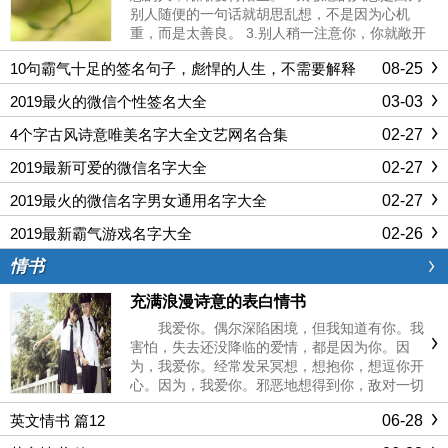
别人随便的一句话就胡思乱想，不是因为心机
重，而是太善良。 3.别人稍一注意你，你就敞开
心扉，你觉得这是坦率，其实这是孤独。4.大喜
08-25
10句霸气十足的签名句子，彪悍的人生，不需要解释
大悲看清自己，大起大落看清朋友。没有一个足
够宽容的心，就看不到......
03-03
2019最火的微信个性签名大全
02-27
4个字古风诗意唯美名字大全文艺网名合集
02-27
2019最新可爱的微信名字大全
02-27
2019最火的微信名字男女通用名字大全
02-26
2019最新霸气游戏名字大全
情书
充满浪漫诗意的表白情书
我爱你。偶尔深陷困境，但我知道有你。我
害怕，失去还没降临的爱情，都是因为你。因
为，我爱你。经常发呆冥想，想抱你，想逗你开
心。因为，我爱你。邪恶地想得到你，敌对一切
觊觎你的伪君子。我真的要疯了！因为你！因为
06-28
英文情书 篇12
我爱你！！你相信么？命运有时候真是有趣，注
定的事不一定有结局，那是不是......