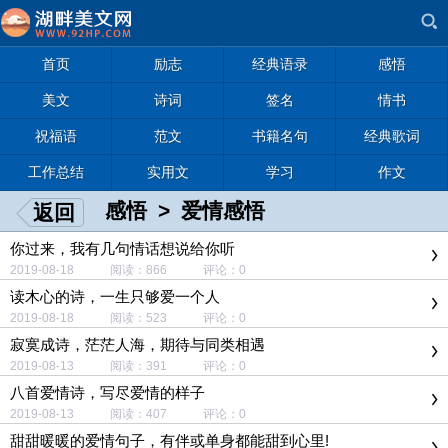
首页
励志
经典语录
感悟
美文
诗词
签名
情书
祝福语
范文
书籍名句
经典歌词
工作总结
实用文
学习
作文
感悟
>
爱情感悟
返回
你过来，我有几句情话想说给你听
2019-08-18 阅读：866 评论：0
读木心的诗，一生只够爱一个人
2019-08-18 阅读：523 评论：0
寂寞成诗，茫茫人海，期待与同类相遇
2019-08-13 阅读：391 评论：0
八首爱情诗，写尽爱情的样子
2019-08-13 阅读：407 评论：0
甜甜暖暖的爱情句子，有伴或单身都能甜到心里!