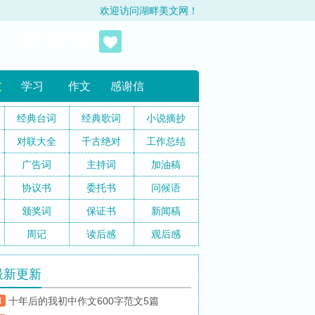
欢迎访问湖畔美文网！
文
学习
作文
感谢信
经典台词
经典歌词
小说摘抄
对联大全
千古绝对
工作总结
广告词
主持词
加油稿
协议书
委托书
问候语
颁奖词
保证书
新闻稿
周记
读后感
观后感
最新更新
十年后的我初中作文600字范文5篇