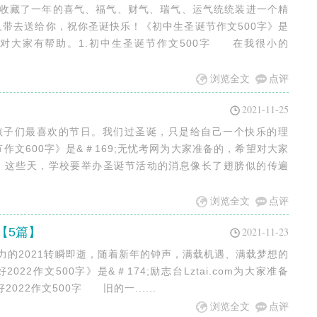
把收藏了一年的喜气、福气、财气、瑞气、运气统统装进一个精
带去送给你，祝你圣诞快乐！《初中生圣诞节作文500字》是
望对大家有帮助。1.初中生圣诞节作文500字 在我很小的
浏览全文
点评
2021-11-25
是孩子们最喜欢的节日。我们过圣诞，只是给自己一个快乐的理
作文600字》是&＃169;无忧考网为大家准备的，希望对大家
字 这些天，学校要举办圣诞节活动的消息像长了翅膀似的传遍
浏览全文
点评
字【5篇】
2021-11-23
活力的2021转瞬即逝，随着新年的钟声，满载机遇、满载梦想的
022作文500字》是&＃174;励志台Lztai.com为大家准备
022作文500字 旧的一......
浏览全文
点评