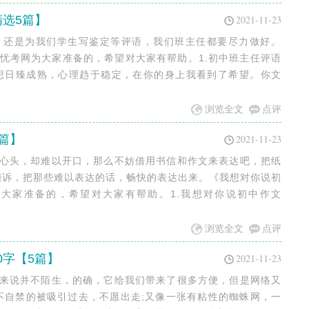
精选5篇】
2021-11-23
束，还是为我们学生写鉴定等评语，我们班主任都要尽力做好。
;无忧考网为大家准备的，希望对大家有帮助。1.初中班主任评语
想日臻成熟，心理趋于稳定，在你的身上我看到了希望。你文
浏览全文
点评
篇】
2021-11-23
上心头，却难以开口，那么不妨借用书信和作文来表达吧，把纸
倾诉，把那些难以表达的话，畅快的表达出来。《我想对你说初
网为大家准备的，希望对大家有帮助。1.我想对你说初中作文
浏览全文
点评
0字【5篇】
2021-11-23
家来说并不陌生，的确，它给我们带来了很多方便，但是网络又
不自禁的被吸引过去，不愿出走;又像一张有粘性的蜘蛛网，一