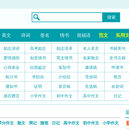
搜索
美文
诗词
签名
情书
祝福语
范文
实用
励志演讲
高考励志
励志语录
名人名言
书籍美句
爱情感悟
创意情书
英文情书
名家散文
史书古籍
心得体会
自我鉴定
策划书
邀请函
申请书
检讨书
求职信
介绍信
导游词
简历
通知书
证明
发言稿
竞选稿
欢迎词
感言赠言
小学作文
初中作文
高中作文
日记
零分作文
散文
周记
随笔
日记
高中作文
初中作文
小学作文