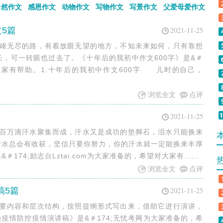
自然作文
感恩作文
动物作文
写物作文
写景作文
父爱母爱作文
5篇
2021-11-25
崎岖无尽的路，有着放眼无望的地方，不知未来如何，只有靠想
，可一转眼也过去了。《十年后的我初中作文600字》是&＃
大家有帮助。1.十年后的我初中作文600字 儿时的自己，
浏览全文
点评
2021-11-25
由百万滴汗水聚集而成，汗水又是成功的垫脚石，泪水只能换来
汗水总会有收获，坚信只要你努力，你的汗水就一定能换来丰厚
4;励志台Lztai.com为大家准备的，希望对大家有......
浏览全文
点评
稿5篇
2021-11-25
主要内容和层次结构，按照提纲形式写出来，借助它进行演讲，
疫情防控疫情演讲稿》是&＃174;无忧考网为大家准备的，希