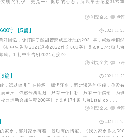
种文明的礼仪，更是一种健康的心态，所以学会感恩非常重
浏览全文
点评
600字【5篇】
2021-11-23
满美好回忆，像打翻了酸甜苦辣咸五味瓶的2021年，就这样悄然
初中生告别2021迎接2022作文600字》是&＃174;励志台
助。1.初中生告别2021迎接20......
浏览全文
点评
【5篇】
2021-11-23
时候，运动健儿们在操场上挥洒汗水，面对漫漫的征程，你没有
爬满全身，依然分离追赶，只有一个目标，只有一个信念，为班
会加油稿200字》是&＃174;励志台Lztai.co......
浏览全文
点评
】
2021-11-23
己的家乡，都对家乡有着一份独有的情谊。《我的家乡作文500