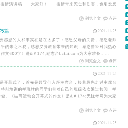
防控疫情演讲稿 大家好！ 疫情带来死亡和伤害，也引发反
浏览全文
点评
5篇
2021-11-25
需要感恩的人和事实在是在太多了：感恩父母的关爱，感恩老师
和平的来之不易，感恩义务教育带来的知识，感恩曾经对我热心
0字》是&＃174;励志台Lztai.com为大家准备......
浏览全文
点评
2021-11-25
就是开幕式了，首先是领导们入座主席台，接着最先走过主席台
过特别培训的举班牌的同学们带着自己的班级依次通过检阅，举
健。《描写运动会开幕式的作文》是&＃174;无忧考网为大家
浏览全文
点评
2021-11-25