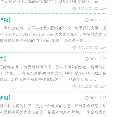
迷网络游戏的作文500字》是&＃169;励志台Lztai......
浏览全文
点评
【5篇】
2021-11-23
是一个细微表情，它可以在我们困难的时候，给予我们力量，温
是&＃174;励志台Lztai.com为大家准备的，希望对大家有
有首歌是这样唱的“生活像七彩缎，那也是一幅......
浏览全文
点评
篇】
2021-11-23
你可能都会有的!你受过所有的痛，那些生命里的伤疤，也可能在
骄傲。《痛苦也美丽初中作文500字》是&＃169;励志台
有帮助。1.痛苦也美丽初中作文500字 也许生活就......
浏览全文
点评
选5篇】
2021-11-23
都是一种文明的礼仪，更是一种健康的心态，所以学会感恩非常
74;无忧考网为大家准备的，希望对大家有帮助。1.学会感恩作