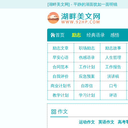
[湖畔美文网] - 平静的湖面犹如一面明镜
首页
励志
经典语录
感悟
励志文章
职场励志
励志故事
早安心语
伤感语录
人生哲理
合同范本
工作计划
工作报告
自我评价
应急预案
演讲稿
商业计划书
自荐信
口号
教学计划
学习计划
评语
作文
运动作文
英语作文
高考