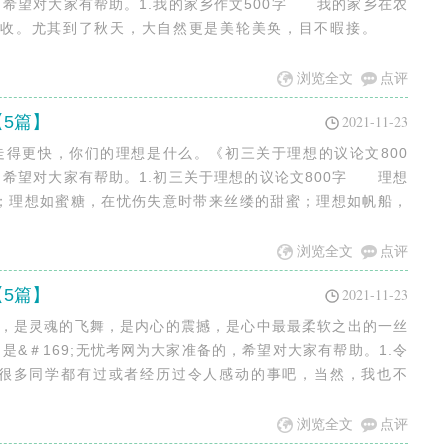
的，希望对大家有帮助。1.我的家乡作文500字 我的家乡在农
胜收。尤其到了秋天，大自然更是美轮美奂，目不暇接。
浏览全文
点评
【5篇】
2021-11-23
走得更快，你们的理想是什么。《初三关于理想的议论文800
的，希望对大家有帮助。1.初三关于理想的议论文800字 理想
；理想如蜜糖，在忧伤失意时带来丝缕的甜蜜；理想如帆船，
浏览全文
点评
【5篇】
2021-11-23
动，是灵魂的飞舞，是内心的震撼，是心中最最柔软之出的一丝
是&＃169;无忧考网为大家准备的，希望对大家有帮助。1.令
很多同学都有过或者经历过令人感动的事吧，当然，我也不
浏览全文
点评