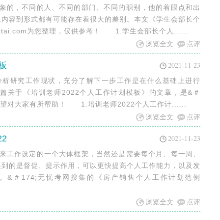
万象的，不同的人、不同的部门、不同的职别，他的着眼点和出
从内容到形式都有可能存在着很大的差别。本文《学生会部长个
ai.com为您整理，仅供参考！ 1.学生会部长个人......
浏览全文
点评
板
2021-11-23
要分析研究工作现状，充分了解下一步工作是在什么基础上进行
篇关于《培训老师2022个人工作计划模板》的文章，是&＃
，希望对大家有所帮助！ 1.培训老师2022个人工作计......
浏览全文
点评
2
2021-11-23
未来工作设定的一个大体框架，当然还是需要每个月、每一周、
起到的是督促、提示作用，可以更快提高个人工作能力，以及发
&＃174;无忧考网搜集的《房产销售个人工作计划范例
浏览全文
点评