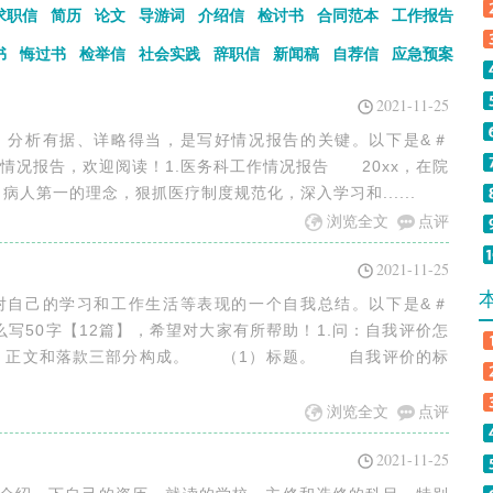
求职信
简历
论文
导游词
介绍信
检讨书
合同范本
工作报告
书
悔过书
检举信
社会实践
辞职信
新闻稿
自荐信
应急预案
2021-11-25
确，分析有据、详略得当，是写好情况报告的关键。以下是&＃
务科工作情况报告，欢迎阅读！1.医务科工作情况报告 20xx，在院
人第一的理念，狠抓医疗制度规范化，深入学习和......
浏览全文
点评
2021-11-25
人对自己的学习和工作生活等表现的一个自我总结。以下是&＃
么写50字【12篇】，希望对大家有所帮助！1.问：自我评价怎
、正文和落款三部分构成。 （1）标题。 自我评价的标
浏览全文
点评
】
2021-11-25