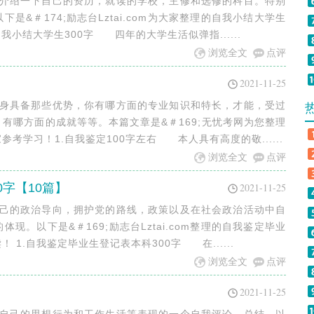
单介绍一下自己的资历，就读的学校，主修和选修的科目。特别
&＃174;励志台Lztai.com为大家整理的自我小结大学生
自我小结大学生300字 四年的大学生活似弹指......
浏览全文
点评
2021-11-25
自身具备那些优势，你有哪方面的专业知识和特长，才能，受过
有哪方面的成就等等。本篇文章是&＃169;无忧考网为您整理
参考学习！1.自我鉴定100字左右 本人具有高度的敬......
浏览全文
点评
字【10篇】
2021-11-25
自己的政治导向，拥护党的路线，政策以及在社会政治活动中自
。以下是&＃169;励志台Lztai.com整理的自我鉴定毕业
 1.自我鉴定毕业生登记表本科300字 在......
浏览全文
点评
2021-11-25