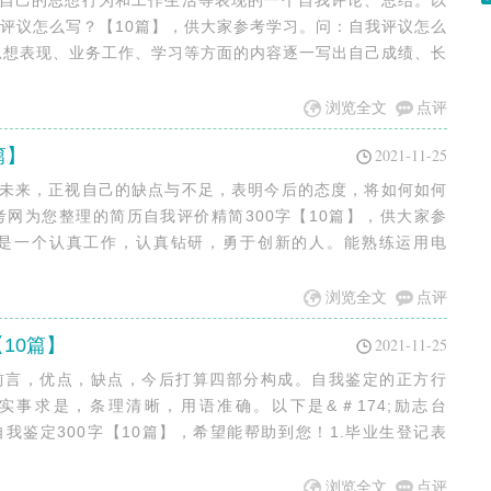
对自己的思想行为和工作生活等表现的一个自我评论、总结。以
自我评议怎么写？【10篇】，供大家参考学习。问：自我评议怎么
想表现、业务工作、学习等方面的内容逐一写出自己成绩、长
浏览全文
点评
篇】
2021-11-25
望未来，正视自己的缺点与不足，表明今后的态度，将如何如何
忧考网为您整理的简历自我评价精简300字【10篇】，供大家参
我是一个认真工作，认真钻研，勇于创新的人。能熟练运用电
浏览全文
点评
10篇】
2021-11-25
由前言，优点，缺点，今后打算四部分构成。自我鉴定的正方行
事求是，条理清晰，用语准确。以下是&＃174;励志台
表自我鉴定300字【10篇】，希望能帮助到您！1.毕业生登记表
浏览全文
点评