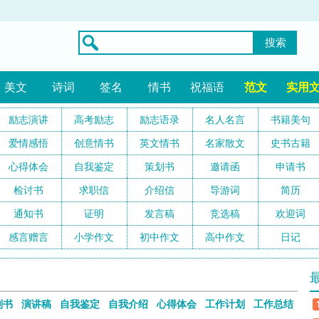
搜索
美文
诗词
签名
情书
祝福语
范文
实用
励志演讲
高考励志
励志语录
名人名言
书籍美句
爱情感悟
创意情书
英文情书
名家散文
史书古籍
心得体会
自我鉴定
策划书
邀请函
申请书
检讨书
求职信
介绍信
导游词
简历
通知书
证明
发言稿
竞选稿
欢迎词
感言赠言
小学作文
初中作文
高中作文
日记
划书
演讲稿
自我鉴定
自我介绍
心得体会
工作计划
工作总结