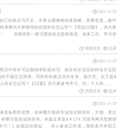
】
2021-11-25
视自己的缺点与不足，不要企图掩饰或者忽略，实事求是，敢作
;无忧考网为大家整理的自我评价怎么写？【简短10篇】，供大家
： 自我评价一般习惯按政治思想表现、业务工作、学习等
浏览全文
点评
2021-11-25
？简历中特长可以围绕求职意向写、抓住特长背后的特征并且匹
越好不能泛泛而谈，写特长时最忌无中生有、假大空。以下是&
的个人特长怎么写？【12篇】供大家参考学习。问：个人特......
浏览全文
点评
2021-11-25
自身具备那些优势，你有哪方面的专业知识和特长，才能，受过
有哪方面的成就等等。本篇文章是&＃174;无忧考网为您整理
考学习！1.自我总结简短 本人参加工作来，我热衷于本职工