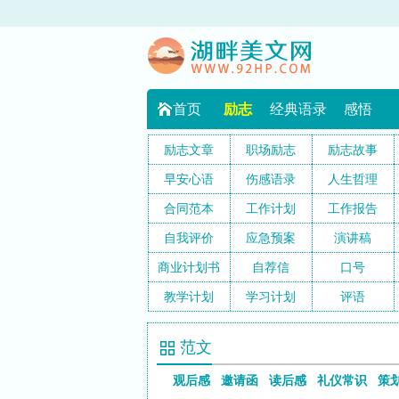
首页
励志
经典语录
感悟
励志文章
职场励志
励志故事
早安心语
伤感语录
人生哲理
合同范本
工作计划
工作报告
自我评价
应急预案
演讲稿
商业计划书
自荐信
口号
教学计划
学习计划
评语
范文
观后感
邀请函
读后感
礼仪常识
策