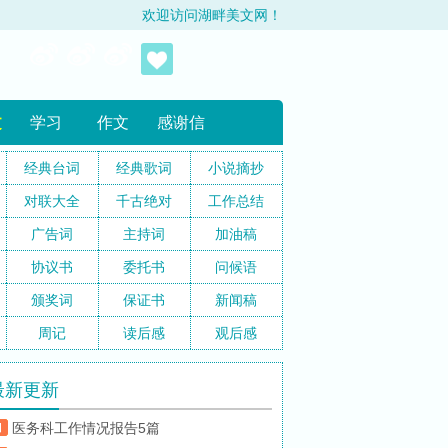
欢迎访问湖畔美文网！
文
学习
作文
感谢信
经典台词
经典歌词
小说摘抄
对联大全
千古绝对
工作总结
广告词
主持词
加油稿
协议书
委托书
问候语
颁奖词
保证书
新闻稿
周记
读后感
观后感
最新更新
医务科工作情况报告5篇