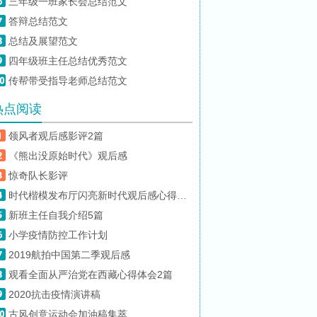
三年级一班家长会总结范文
答辩总结范文
总结及展望范文
四年级班主任总结优秀范文
传帮带受指导老师总结范文
热点阅读
领风者观后感影评2篇
《熊出没原始时代》观后感
惊奇队长影评
时代楷模发布厅闪亮新时代观后感心得体会精选5篇
新班主任自我介绍5篇
小学疫情防控工作计划
2019航拍中国第二季观后感
观看全面从严治党在西藏心得体会2篇
2020抗击疫情演讲稿
古风创意运动会加油稿集萃