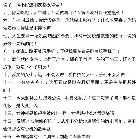
说了，搞不好连朋友都没得做！
五、你要吃饱，要早睡，不要仗着自己长得丑就可以任意熬夜！
六、什么叫成熟，你妈没催你，你就穿上秋裤了！什么叫
青春
，你妈
催着你，你还是不穿秋裤！
七、人生要谈一场轰轰烈烈的恋爱，和有一次说走就走的旅行，说的
好像不要钱似的！
八、专家说走路不能玩手机，吓得我现在都是跑着玩手机了！
九、新时代的女性，上得了厅堂，翻的了围墙，斗的了小三，打的了
流氓，就是下不了厨房！
十、爱笑的女生，运气不会太差，爱自拍的女生，手机不会太差！
十一、一分钟有多长？这要看你是蹲在厕所里面，还是等在厕所外
面！
十二、今天起床之后跟老公说：我要化妆了！这二货来了句：那不是
化妆，是大变活人！
十三、女神就是长得像被P过一样，女潘烤褪浅さ孟癖慌谎
十四、像我这么单纯的孩子，从来不分析尔虞我诈的历史问题，更不
会做那么有心机的数学题！
十五、长肉这事有种冲胸来，别老冲着脸去啊！