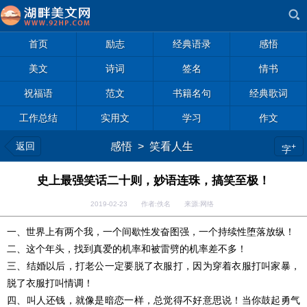
首页
励志
经典语录
感悟
美文
诗词
签名
情书
祝福语
范文
书籍名句
经典歌词
工作总结
实用文
学习
作文
返回
感悟
>
笑看人生
+
字
史上最强笑话二十则，妙语连珠，搞笑至极！
2019-02-23 作者:佚名 来源:网络
一、世界上有两个我，一个间歇性发奋图强，一个持续性堕落放纵！
二、这个年头，找到真爱的机率和被雷劈的机率差不多！
三、结婚以后，打老公一定要脱了衣服打，因为穿着衣服打叫家暴，
脱了衣服打叫情调！
四、叫人还钱，就像是暗恋一样，总觉得不好意思说！当你鼓起勇气