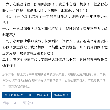
十六、心眼这东西：如果你想多了，就是小心眼；想少了，就是缺心
眼；一直想呢，就是死心眼；不想呢，那就是没心眼了！
十七、很开心终于结束了一年的单身生活，迎来了新一年的单身生
活！
十八、什么是佩奇？具体的我也不知道，我只知道：猪年不努力，啥
都配不齐！
十九、小时候比
学习
成绩，长大后比工资收入，现在连走个路都要比
步数！放过我吧，我只想做一个与世无争的垃圾，可等我真的做了垃
圾才发现，居然连垃圾都要分类！
二十、在这个薄情年代，要想别人对你念念不忘，最好的办法就是欠
钱不还！
版权声明：以上文章中所选用的图片及文字来源于网络以及用户投稿，由于未联
系到知识产权人或未发现有关知识产权的登记，如有知识产权人并不愿意我们使
用，请联系
我们
删除
。
史上最强笑话二十则
妙语连珠
搞笑至极！
阅读:
224
评论:
0