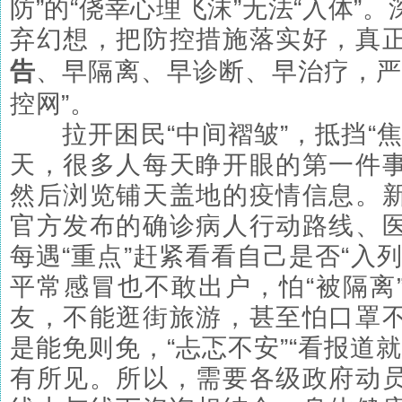
防”的“侥幸心理飞沫”无法“入体”
弃幻想，把防控措施落实好，真
告
、早隔离、早诊断、早治疗，严
控网”。
拉开困民“中间褶皱”，抵挡“焦
天，很多人每天睁开眼的第一件
然后浏览铺天盖地的疫情信息。
官方发布的确诊病人行动路线、
每遇“重点”赶紧看看自己是否“入
平常感冒也不敢出户，怕“被隔离
友，不能逛街旅游，甚至怕口罩
是能免则免，“忐忑不安”“看报道
有所见。所以，需要各级政府动