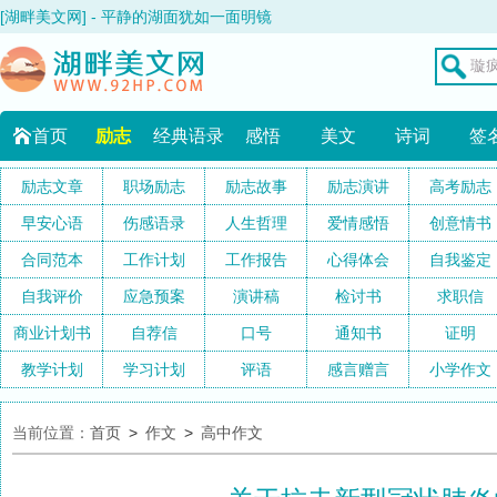
[湖畔美文网] - 平静的湖面犹如一面明镜
首页
励志
经典语录
感悟
美文
诗词
签
励志文章
职场励志
励志故事
励志演讲
高考励志
早安心语
伤感语录
人生哲理
爱情感悟
创意情书
合同范本
工作计划
工作报告
心得体会
自我鉴定
自我评价
应急预案
演讲稿
检讨书
求职信
商业计划书
自荐信
口号
通知书
证明
教学计划
学习计划
评语
感言赠言
小学作文
当前位置：
首页
>
作文
>
高中作文