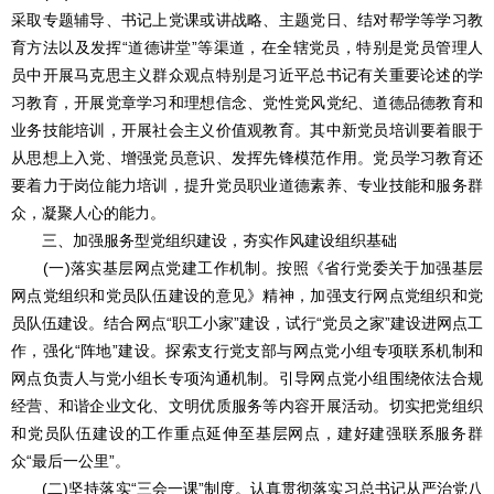
采取专题辅导、书记上党课或讲战略、主题党日、结对帮学等学习教
育方法以及发挥“道德讲堂”等渠道，在全辖党员，特别是党员管理人
员中开展马克思主义群众观点特别是习近平总书记有关重要论述的学
习教育，开展党章学习和理想信念、党性党风党纪、道德品德教育和
业务技能培训，开展社会主义价值观教育。其中新党员培训要着眼于
从思想上入党、增强党员意识、发挥先锋模范作用。党员学习教育还
要着力于岗位能力培训，提升党员职业道德素养、专业技能和服务群
众，凝聚人心的能力。
三、加强服务型党组织建设，夯实作风建设组织基础
(一)落实基层网点党建工作机制。按照《省行党委关于加强基层
网点党组织和党员队伍建设的意见》精神，加强支行网点党组织和党
员队伍建设。结合网点“职工小家”建设，试行“党员之家”建设进网点工
作，强化“阵地”建设。探索支行党支部与网点党小组专项联系机制和
网点负责人与党小组长专项沟通机制。引导网点党小组围绕依法合规
经营、和谐企业文化、文明优质服务等内容开展活动。切实把党组织
和党员队伍建设的工作重点延伸至基层网点，建好建强联系服务群
众“最后一公里”。
(二)坚持落实“三会一课”制度。认真贯彻落实习总书记从严治党八