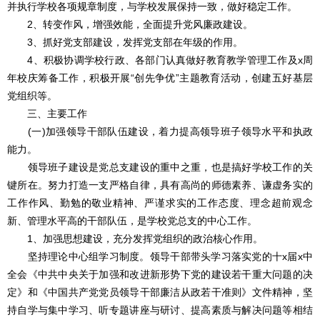
并执行学校各项规章制度，与学校发展保持一致，做好稳定工作。
2、转变作风，增强效能，全面提升党风廉政建设。
3、抓好党支部建设，发挥党支部在年级的作用。
4、积极协调学校行政、各部门认真做好教育教学管理工作及x周
年校庆筹备工作，积极开展“创先争优”主题教育活动，创建五好基层
党组织等。
三、主要工作
(一)加强领导干部队伍建设，着力提高领导班子领导水平和执政
能力。
领导班子建设是党总支建设的重中之重，也是搞好学校工作的关
键所在。努力打造一支严格自律，具有高尚的师德素养、谦虚务实的
工作作风、勤勉的敬业精神、严谨求实的工作态度、理念超前观念
新、管理水平高的干部队伍，是学校党总支的中心工作。
1、加强思想建设，充分发挥党组织的政治核心作用。
坚持理论中心组学习制度。领导干部带头学习落实党的十x届x中
全会《中共中央关于加强和改进新形势下党的建设若干重大问题的决
定》和《中国共产党党员领导干部廉洁从政若干准则》文件精神，坚
持自学与集中学习、听专题讲座与研讨、提高素质与解决问题等相结