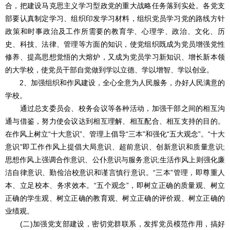
合，把建设马克思主义学习型政党的重大战略任务落到实处。各党支
部要认真制定学习、组织印发学习材料，组织党员学习党的路线方针
政策和时事政治及工作所需要的教育学、心理学、政治、文化、历
史、科技、法律、管理等方面的知识，使党组织既成为党员增强党性
修养、提高思想觉悟的大熔炉，又成为党员学习新知识、增长新本领
的大学校，使党员干部自觉做到学以立德、学以增智、学以创业。
2、加强组织和作风建设，全心全意为人民服务，办好人民满意的
学校。
通过总支委员会、校务会议等各种活动，加强干部之间的相互沟
通与借鉴，努力使会议达到相互理解、相互配合、相互支持的目的。
在作风上树立“十大意识”、管理上倡导“三本”和强化“五大观念”。“十大
意识”即工作作风上提倡大局意识、超前意识、创新意识和质量意识;
思想作风上强调合作意识、公仆意识与服务意识;生活作风上则强化廉
洁自律意识、勤俭治校意识和谨言慎行意识。“三本”管理，即尊重人
本、立足校本、务求效本。“五个观念”，即树立正确的质量观、树立
正确的学生观、树立正确的教育观、树立正确的评价观、树立正确的
业绩观。
(二)加强党支部建设，密切党群联系，发挥党员模范作用，搞好