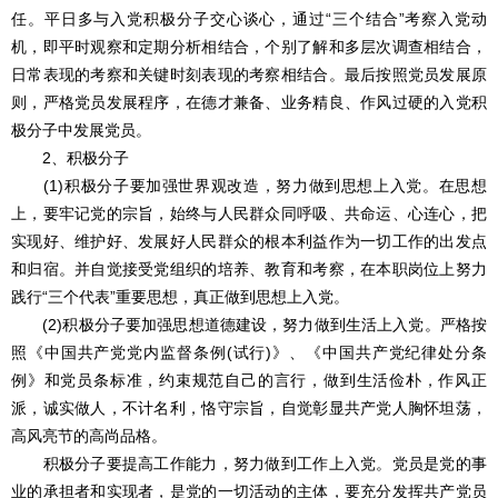
任。平日多与入党积极分子交心谈心，通过“三个结合”考察入党动
机，即平时观察和定期分析相结合，个别了解和多层次调查相结合，
日常表现的考察和关键时刻表现的考察相结合。最后按照党员发展原
则，严格党员发展程序，在德才兼备、业务精良、作风过硬的入党积
极分子中发展党员。
2、积极分子
(1)积极分子要加强世界观改造，努力做到思想上入党。在思想
上，要牢记党的宗旨，始终与人民群众同呼吸、共命运、心连心，把
实现好、维护好、发展好人民群众的根本利益作为一切工作的出发点
和归宿。并自觉接受党组织的培养、教育和考察，在本职岗位上努力
践行“三个代表”重要思想，真正做到思想上入党。
(2)积极分子要加强思想道德建设，努力做到生活上入党。严格按
照《中国共产党党内监督条例(试行)》、《中国共产党纪律处分条
例》和党员条标准，约束规范自己的言行，做到生活俭朴，作风正
派，诚实做人，不计名利，恪守宗旨，自觉彰显共产党人胸怀坦荡，
高风亮节的高尚品格。
积极分子要提高工作能力，努力做到工作上入党。党员是党的事
业的承担者和实现者，是党的一切活动的主体，要充分发挥共产党员