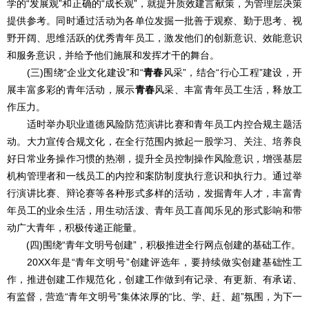
学的“发展观”和正确的“成长观”，就提升质效建言献策，为管理层决策
提供参考。同时通过活动为各单位发掘一批善于观察、勤于思考、视
野开阔、思维活跃的优秀青年员工，激发他们的创新意识、效能意识
和服务意识，并给予他们施展和发挥才干的舞台。
(三)围绕“企业文化建设”和“
青春
风采”，结合“行心工程”建设，开
展丰富多彩的青年活动，展示
青春
风采、丰富青年员工生活，释放工
作压力。
适时举办职业道德风险防范演讲比赛和青年员工内控合规主题活
动。大力宣传合规文化，在全行范围内掀起一股学习、关注、培养良
好日常业务操作习惯的热潮，提升全员控制操作风险意识，增强基层
机构管理者和一线员工的内控和案防制度执行意识和执行力。通过举
行演讲比赛、辩论赛等各种形式多样的活动，发掘青年人才，丰富青
年员工的业余生活，用生动活泼、青年员工喜闻乐见的形式影响和带
动广大青年，积极传递正能量。
(四)围绕“青年文明号创建”，积极推进全行网点创建的基础工作。
20XX年是“青年文明号”创建评选年，要持续做实创建基础性工
作，推进创建工作规范化，创建工作做到有记录、有更新、有承诺、
有监督，营造“青年文明号”集体浓厚的“比、学、赶、超”氛围，为下一