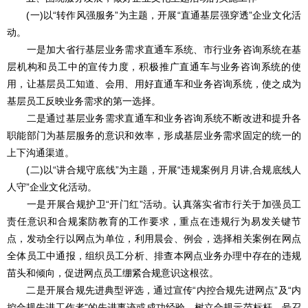
(一)以“转作风强服务”为主题，开展“直通基层强穿透”企业文化活
动。
一是加大省行基层业务需求直通车系统、市行业务咨询系统在基
层机构和员工中的宣传力度，积极推广直通车与业务咨询系统的使
用，让基层员工知道、会用、用好直通车和业务咨询系统，使之成为
基层员工反映业务需求的第一选择。
二是通过基层业务需求直通车和业务咨询系统不断改进和提升各
职能部门为基层服务的意识和效率，形成基层业务需求固定的统一的
上下沟通渠道。
(二)以“讲合规守底线”为主题，开展“违规案例月月讲,合规底线人
人守”企业文化活动。
一是开展合规护卫“开门红”活动。认真落实省市行关于加强员工
责任意识和合规案防教育的工作要求，重点在违规行为易发关键节
点，发动全行以网点为单位，利用晨会、例会，选择相关案例在网点
全体员工中通报，组织员工分析、排查本网点业务办理中存在的违规
苗头和倾向，促进网点员工绷紧合规意识这根弦。
二是开展合规先进典型评选，通过宣传“内控合规先进网点”及“内
控合规先进工作者”的先进事迹或成功经验，树立合规示范标杆，号召