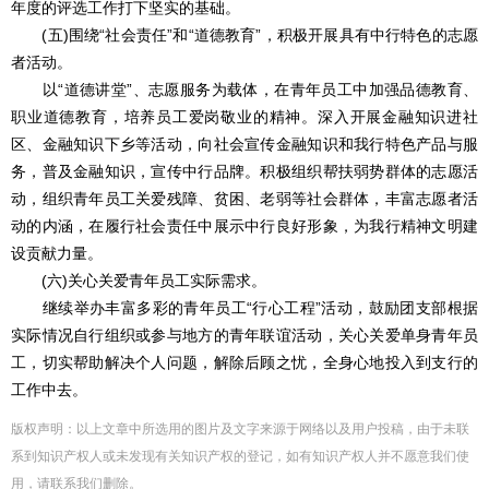
年度的评选工作打下坚实的基础。
(五)围绕“社会责任”和“道德教育”，积极开展具有中行特色的志愿
者活动。
以“道德讲堂”、志愿服务为载体，在青年员工中加强品德教育、
职业道德教育，培养员工爱岗敬业的精神。深入开展金融知识进社
区、金融知识下乡等活动，向社会宣传金融知识和我行特色产品与服
务，普及金融知识，宣传中行品牌。积极组织帮扶弱势群体的志愿活
动，组织青年员工关爱残障、贫困、老弱等社会群体，丰富志愿者活
动的内涵，在履行社会责任中展示中行良好形象，为我行精神文明建
设贡献力量。
(六)关心关爱青年员工实际需求。
继续举办丰富多彩的青年员工“行心工程”活动，鼓励团支部根据
实际情况自行组织或参与地方的青年联谊活动，关心关爱单身青年员
工，切实帮助解决个人问题，解除后顾之忧，全身心地投入到支行的
工作中去。
版权声明：以上文章中所选用的图片及文字来源于网络以及用户投稿，由于未联
系到知识产权人或未发现有关知识产权的登记，如有知识产权人并不愿意我们使
用，请联系
我们
删除
。