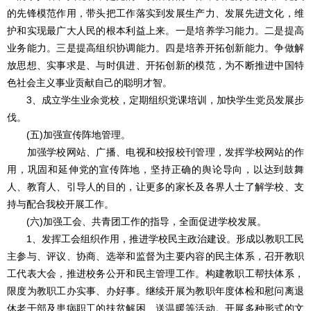
的先锋模范作用，带头把工作落实到发展生产力、发展先进文化，维
护和实现最广大人民的根本利益上来。一是培养学习能力。二是提高
业务能力。三是提高组织协调能力。四是培养开拓创新能力。争做解
放思想、实事求是、与时俱进、开拓创新的模范，为不断推进中国特
色社会主义事业贡献自己的聪明才智。
3、成立学生业余党校，定期组织党课培训，加快学生党员发展步
伐。
(五)加强宣传阵地管理。
加强学校网站、广播、电视和校报校刊管理，发挥学校网站的作
用，巩固和延伸党的宣传阵地，坚持正确的舆论导向，以达到鼓舞
人、教育人、引导人的目的，让更多的家长及各界人士了解学校、支
持与配合我校开展工作。
(六)加强工会、共青团工作的指导，全面促进学校发展。
1、发挥工会组织作用，推进学校民主政治建设。形成以教职工民
主参与、评议、协商、选举和监督为主要内容的民主体系，召开教职
工代表大会，推进校务公开和民主管理工作。构建教职工帮扶体系，
限度为教职工办实事、办好事。继续开展为教职年度体检和慰问离退
休老干部及患病职工的扶贫解困、送温暖等活动。开展多种形式的文