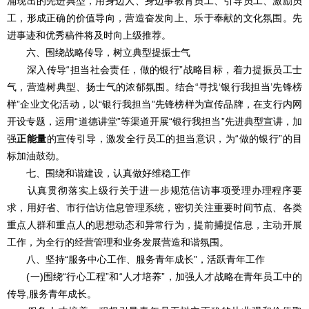
涌现出的先进典型，用身边人、身边事教育员工、引导员工、激励员
工，形成正确的价值导向，营造奋发向上、乐于奉献的文化氛围。先
进事迹和优秀稿件将及时向上级推荐。
六、围绕战略传导，树立典型提振士气
深入传导“担当社会责任，做的银行”战略目标，着力提振员工士
气，营造树典型、扬士气的浓郁氛围。结合“寻找‘银行我担当’先锋榜
样”企业文化活动，以“银行我担当”先锋榜样为宣传品牌，在支行内网
开设专题，运用“道德讲堂”等渠道开展“银行我担当”先进典型宣讲，加
强
正能量
的宣传引导，激发全行员工的担当意识，为“做的银行”的目
标加油鼓劲。
七、围绕和谐建设，认真做好维稳工作
认真贯彻落实上级行关于进一步规范信访事项受理办理程序要
求，用好省、市行信访信息管理系统，密切关注重要时间节点、各类
重点人群和重点人的思想动态和异常行为，提前捕捉信息，主动开展
工作，为全行的经营管理和业务发展营造和谐氛围。
八、坚持“服务中心工作、服务青年成长”，活跃青年工作
(一)围绕“行心工程”和“人才培养”，加强人才战略在青年员工中的
传导,服务青年成长。