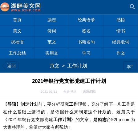
首页
励志
经典语录
感悟
美文
诗词
签名
情书
祝福语
范文
书籍名句
经典歌词
工作总结
实用文
学习
作文
返回
范文
>
工作计划
+
字
2021年银行党支部党建工作计划
2021-03-11 作者:佚名 来源:网络
【
导语
】制定计划前，要分析研究
工作
现状，充分了解下一步工作是
在什么基础上进行的，是依据什么来制定这个计划的。这篇关于
《2021年银行党支部党建
工作计划
》的文章，是
励志
台92hp.com为
大家整理的，希望对大家有所帮助！