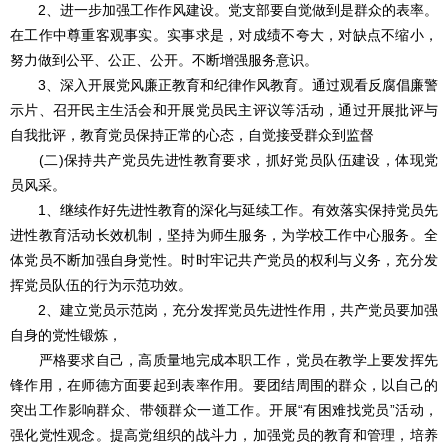
2、进一步加强工作作风建设。党支部要自觉做到是群众的表率。
在工作中尊重客观事实。实事求是，对成绩不夸大，对缺点不缩小，
努力做到公平、公正、公开。不断增强服务意识。
3、深入开展党风廉正教育和纪律作风教育。通过观看反腐倡廉警
示片、召开民主生活会和开展党员民主评议等活动，通过开展批评与
自我批评，教育党员保持正常的心态，自觉接受群众到监督
(二)保持共产党员先进性教育要求，抓好党员队伍建设，体现党
员风采。
1、继续作好先进性教育的深化与延续工作。有效落实保持党员先
进性教育活动长效机制，坚持为师生服务，为学校工作中心服务。全
体党员不断加强自身党性。时时牢记共产党员的权利与义务，充分发
挥党员队伍的行为示范功效。
2、建立党员示范岗，充分发挥党员先进性作用，共产党员要加强
自身的党性锻炼，
严格要求自己，高质量地完成本职工作，党员在教学上要发挥先
锋作用，在师德方面要起到表率作用。要团结周围的群众，以自己的
突出工作影响群众、带领群众一道工作。开展“有困难找党员”活动，
强化党性观念。提高党组织的战斗力，加强党员的教育和管理，培养