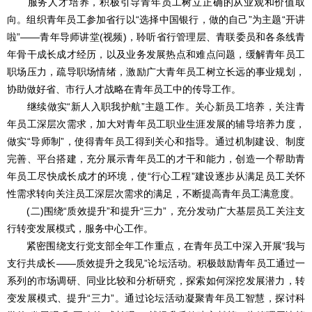
服务人才培养，积极引导青年员工树立正确的从业观和价值取
向。组织青年员工参加省行以“选择中国银行，做的自己”为主题“开讲
啦”――青年导师讲堂(视频)，聆听省行管理层、青联委员和各条线青
年骨干成长成才经历，以及业务发展热点和难点问题，缓解青年员工
职场压力，疏导职场情绪，激励广大青年员工树立长远的事业规划，
协助做好省、市行人才战略在青年员工中的传导工作。
继续做实“新人入职我护航”主题工作。关心新员工培养，关注青
年员工深层次需求，加大对青年员工职业生涯发展的辅导培养力度，
做实“导师制”，使得青年员工得到关心和指导。通过机制建设、制度
完善、平台搭建，充分展示青年员工的才干和能力，创造一个帮助青
年员工尽快成长成才的环境，使“行心工程”建设逐步从满足员工关怀
性需求转向关注员工深层次需求的满足，不断提高青年员工满意度。
(二)围绕“质效提升”和提升“三力”，充分发动广大基层员工关注支
行转变发展模式，服务中心工作。
紧密围绕支行党支部全年工作重点，在青年员工中深入开展“我与
支行共成长――质效提升之我见”论坛活动。积极鼓励青年员工通过一
系列的市场调研、同业比较和分析研究，探索如何深挖发展潜力，转
变发展模式、提升“三力”。通过论坛活动凝聚青年员工智慧，探讨科