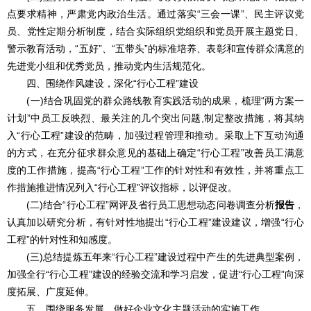
点要求精神，严肃党内政治生活。通过落实“三会一课”、民主评议党
员、党性定期分析制度，结合实际组织党组织和党员开展主题党日、
警示教育活动，“五好”、“五带头”的标准培养、表彰和宣传群众满意的
先进党小组和优秀党员，推动党内生活规范化。
四、围绕作风建设，深化“行心工程”建设
(一)结合巩固党的群众路线教育实践活动的成果，梳理“两方案一
计划”中员工反映烈、最关注的几个突出问题,制定整改措施，将其纳
入“行心工程”建设的范畴，加强过程管理和推动。采取上下互动沟通
的方式，在充分征求群众意见的基础上确定“行心工程”改善员工满意
度的工作措施，提高“行心工程”工作的针对性和有效性，并将重点工
作措施推进情况列入“行心工程”评议指标，以评促改。
(二)结合“行心工程”网评及省行员工思想动态问卷调查分析
报告
，
认真加以研究分析，有针对性地提出“行心工程”建设建议，增强“行心
工程”的针对性和知感度。
(三)总结提炼五年来“行心工程”建设过程中产生的先进典型案例，
加强全行“行心工程”建设的经验交流和学习启发，促进“行心工程”向深
度拓展、广度延伸。
五、围绕服务发展，做好企业文化主题活动的实施工作