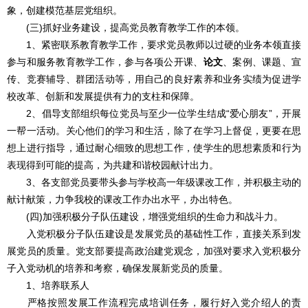
象，创建模范基层党组织。
(三)抓好业务建设，提高党员教育教学工作的本领。
1、紧密联系教育教学工作，要求党员教师以过硬的业务本领直接
参与和服务教育教学工作，参与各项公开课、
论文
、案例、课题、宣
传、竞赛辅导、群团活动等，用自己的良好素养和业务实绩为促进学
校改革、创新和发展提供有力的支柱和保障。
2、倡导支部组织每位党员与至少一位学生结成“爱心朋友”，开展
一帮一活动。关心他们的学习和生活，除了在学习上督促，更要在思
想上进行指导，通过耐心细致的思想工作，使学生的思想素质和行为
表现得到可能的提高，为共建和谐校园献计出力。
3、各支部党员要带头参与学校高一年级课改工作，并积极主动的
献计献策，力争我校的课改工作办出水平，办出特色。
(四)加强积极分子队伍建设，增强党组织的生命力和战斗力。
入党积极分子队伍建设是发展党员的基础性工作，直接关系到发
展党员的质量。党支部要提高政治建党观念，加强对要求入党积极分
子入党动机的培养和考察，确保发展新党员的质量。
1、培养联系人
严格按照发展工作流程完成培训任务，履行好入党介绍人的责