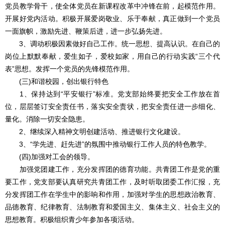
党员教学骨干，使全体党员在新课程改革中冲锋在前，起模范作用。
开展好党内活动。积极开展爱岗敬业、乐于奉献，真正做到一个党员
一面旗帜，激励先进、鞭策后进，进一步弘扬先进。
3、调动积极因素做好自己工作。统一思想、提高认识。在自己的
岗位上默默奉献，爱生如子，爱校如家，用自己的行动实践“三个代
表”思想。发挥一个党员的先锋模范作用。
(三)和谐校园，创出银行特色
1、保持达到“平安银行”标准。党支部始终要把安全工作放在首
位，层层签订安全责任书，落实安全责状，把安全责任进一步细化、
量化。消除一切安全隐患。
2、继续深入精神文明创建活动、推进银行文化建设。
3、“学先进、赶先进”的氛围中推动银行工作人员的特色教学。
(四)加强对工会的领导。
加强党团建工作，充分发挥团的德育功能。共青团工作是党的重
要工作，党支部要认真研究共青团工作，及时听取团委工作汇报，充
分发挥团工作在学生中的影响和作用，加强对学生的思想政治教育、
品德教育、纪律教育、法制教育和爱国主义、集体主义、社会主义的
思想教育。积极组织青少年参加各项活动。