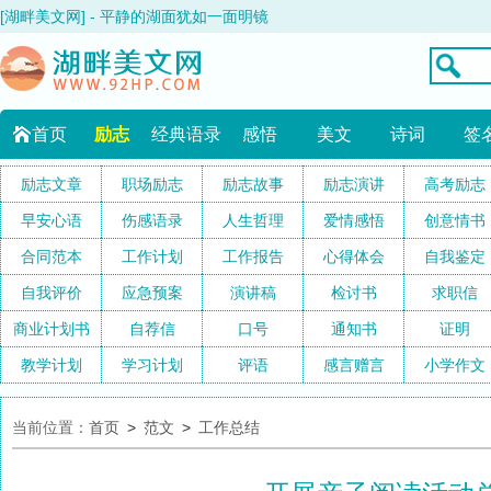
[湖畔美文网] - 平静的湖面犹如一面明镜
首页
励志
经典语录
感悟
美文
诗词
签
励志文章
职场励志
励志故事
励志演讲
高考励志
早安心语
伤感语录
人生哲理
爱情感悟
创意情书
合同范本
工作计划
工作报告
心得体会
自我鉴定
自我评价
应急预案
演讲稿
检讨书
求职信
商业计划书
自荐信
口号
通知书
证明
教学计划
学习计划
评语
感言赠言
小学作文
当前位置：
首页
>
范文
>
工作总结