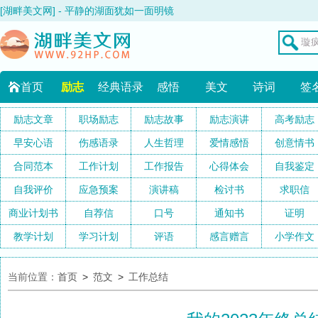
[湖畔美文网] - 平静的湖面犹如一面明镜
首页
励志
经典语录
感悟
美文
诗词
签
励志文章
职场励志
励志故事
励志演讲
高考励志
早安心语
伤感语录
人生哲理
爱情感悟
创意情书
合同范本
工作计划
工作报告
心得体会
自我鉴定
自我评价
应急预案
演讲稿
检讨书
求职信
商业计划书
自荐信
口号
通知书
证明
教学计划
学习计划
评语
感言赠言
小学作文
当前位置：
首页
>
范文
>
工作总结