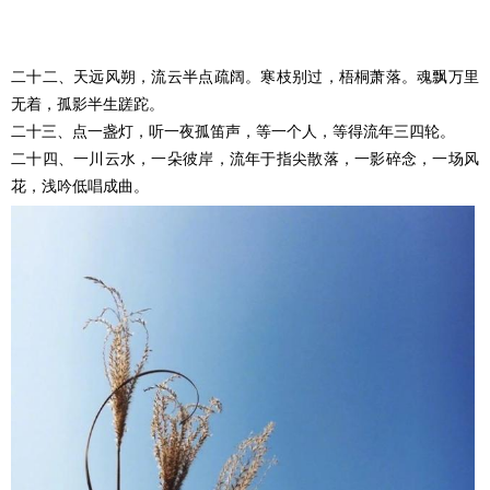
二十二、天远风朔，流云半点疏阔。寒枝别过，梧桐萧落。魂飘万里
无着，孤影半生蹉跎。
二十三、点一盏灯，听一夜孤笛声，等一个人，等得流年三四轮。
二十四、一川云水，一朵彼岸，流年于指尖散落，一影碎念，一场风
花，浅吟低唱成曲。