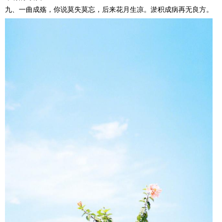
九、一曲成殇，你说莫失莫忘，后来花月生凉。淤积成病再无良方。