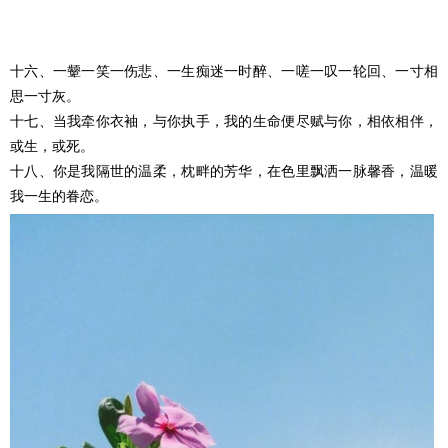
十六、一颦一笑一伤悲、一生痴迷一时醉、一嗟一叹一轮回、一寸相
思一寸灰。
十七、当我牵你衣袖，与你执手，我的生命便尽赋与你，相依相伴，
或生，或死。
十八、你是我隔世的温柔，枕畔的芳华，在色里飘洒一脉馨香，温暖
我一生的眷恋。