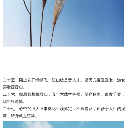
二十五、陌上花开蝴蝶飞，江山犹是昔人非。遗民几度垂垂老，游女
还歌缓缓归。
二十六、朝思暮想盼君归，五年六载空等候。望穿秋水，白发千丈，
此生终遗憾。
二十七、心中的旧人旧事就此尘埃落定，不再提及，止步于人生的泥
潭，转身就是空净。