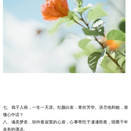
七、戏子入画，一生一天涯。红颜白发，青丝芳华。演尽他和她，谁
懂心中话？
八、魂奕梦牵，轻吟着寂寞的心扉，心事寄托于凄凄雨夜，咀嚼千年
未有的薄凉。