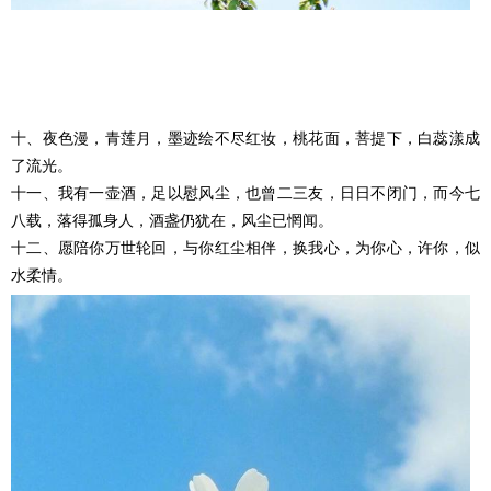
十、夜色漫，青莲月，墨迹绘不尽红妆，桃花面，菩提下，白蕊漾成
了流光。
十一、我有一壶酒，足以慰风尘，也曾二三友，日日不闭门，而今七
八载，落得孤身人，酒盏仍犹在，风尘已惘闻。
十二、愿陪你万世轮回，与你红尘相伴，换我心，为你心，许你，似
水柔情。