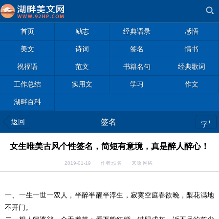
首页
励志
经典语录
感悟
美文
诗词
签名
情书
祝福语
范文
书籍名句
经典歌词
工作总结
实用文
学习
作文
湖畔百科
返回
签名
+
字
女生唯美古风个性签名，简短有意境，真是醉人醉心！
2019-01-19 作者:佚名 来源:网络
一、一生一世一双人，半醉半醒半浮生，寂寞空庭春欲晚，梨花满地
不开门。