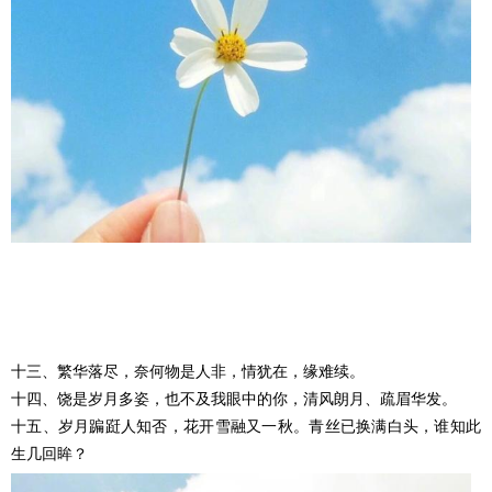
十三、繁华落尽，奈何物是人非，情犹在，缘难续。
十四、饶是岁月多姿，也不及我眼中的你，清风朗月、疏眉华发。
十五、岁月蹁跹人知否，花开雪融又一秋。青丝已换满白头，谁知此
生几回眸？