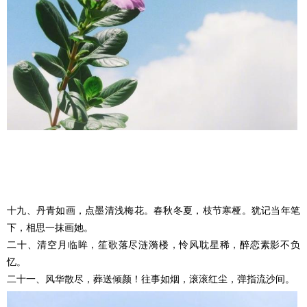
十九、丹青如画，点墨清浅梅花。春秋冬夏，枝节寒桠。犹记当年笔
下，相思一抹画她。
二十、清空月临眸，笙歌落尽涟漪楼，怜风耽星稀，醉恋素影不负
忆。
二十一、风华散尽，葬送倾颜！往事如烟，滚滚红尘，弹指流沙间。