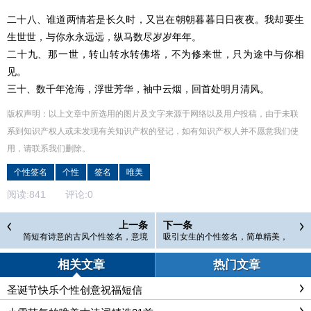
二十八、谁道两情若是长久时，又岂在朝朝暮暮日日夜夜。我却要生
生世世，与你永永远远，纵马数尽岁岁年年。
二十九、那一世，转山转水转佛塔，不为修来世，只为途中与你相
见。
三十、数千年沧海，浮世芳华，袖中云烟，回首处明月清风。
版权声明：以上文章中所选用的图片及文字来源于网络以及用户投稿，由于未联
系到知识产权人或未发现有关知识产权的登记，如有知识产权人并不愿意我们使
用，请联系
我们
删除
。
个性签名
个性
签名
唯美
阅读:
841
评论:
0
上一条
下一条
简短有诗意的古风个性签名，意境
吸引女生的个性签名，简单精美，
绝美，让人神往心醉！
真是醉人醉心！
相关文章
热门文章
圣诞节快乐个性创意祝福短信