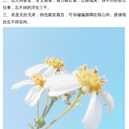
二、想人间婆娑，全无着落；看万般红紫，过眼成灰。诉不尽的前尘
往事，忘不掉的浮生三千。
三、若是无挂无牵，倒也载笑载言，可你偏偏踯躅在我心间，搅缠我
此生不得安闲。