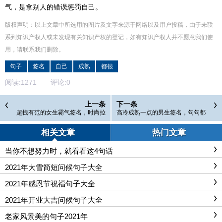
气，是拿别人的错误惩罚自己。
版权声明：以上文章中所选用的图片及文字来源于网络以及用户投稿，由于未联
系到知识产权人或未发现有关知识产权的登记，如有知识产权人并不愿意我们使
用，请联系
我们
删除
。
句子
签名
自己
成熟
都很
阅读:
1271
评论:
0
上一条
下一条
超拽有范的女生霸气签名，时尚拉
高冷成熟一点的男生签名，句句都
风，惊艳你的朋友圈！
很拽，酷到爆！
相关文章
热门文章
当你不想努力时，就看看这4句话
2021年大雪简短问候句子大全
2021年感恩节祝福句子大全
2021年开业大吉问候句子大全
老家风景美的句子2021年