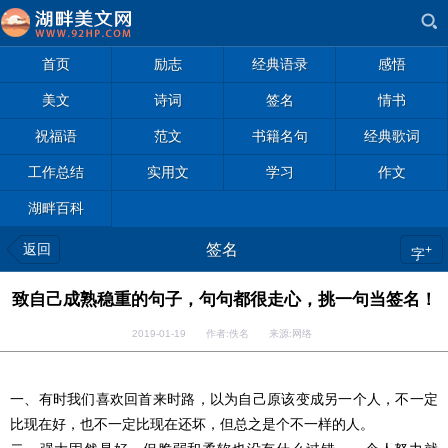
首页
励志
经典语录
感悟
美文
诗词
签名
情书
祝福语
范文
书籍名句
经典歌词
工作总结
实用文
学习
作文
湖畔百科
返回
签名
+
字
致自己成熟稳重的句子，句句都很走心，挑一句当签名！
2019-01-19 作者:佚名 来源:网络
一、有时我们喜欢回首来时路，以为自己原该变成另一个人，不一定
比现在好，也不一定比现在还坏，但总之是个不一样的人。