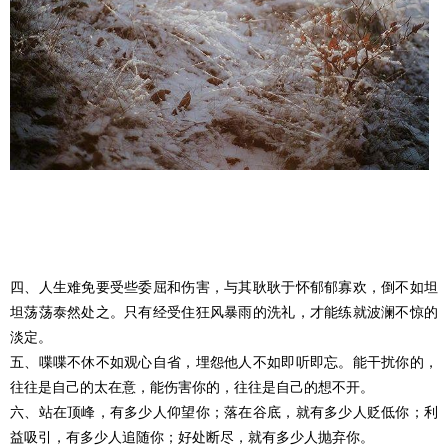
四、人生难免要受些委屈和伤害，与其耿耿于怀郁郁寡欢，倒不如坦
坦荡荡泰然处之。只有经受住狂风暴雨的洗礼，才能练就波澜不惊的
淡定。
五、喋喋不休不如观心自省，埋怨他人不如即听即忘。能干扰你的，
往往是自己的太在意，能伤害你的，往往是自己的想不开。
六、站在顶峰，有多少人仰望你；落在谷底，就有多少人贬低你；利
益吸引，有多少人追随你；好处断尽，就有多少人抛弃你。