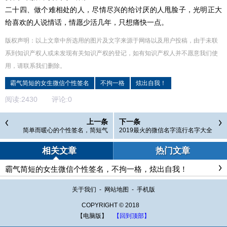
二十四、做个难相处的人，尽情尽兴的给讨厌的人甩脸子，光明正大
给喜欢的人说情话，情愿少活几年，只想痛快一点。
版权声明：以上文章中所选用的图片及文字来源于网络以及用户投稿，由于未联
系到知识产权人或未发现有关知识产权的登记，如有知识产权人并不愿意我们使
用，请联系
我们
删除
。
霸气简短的女生微信个性签名
不拘一格
炫出自我！
阅读:
2430
评论:
0
上一条
下一条
简单而暖心的个性签名，简短气
2019最火的微信名字流行名字大全
质，女生一看就喜欢！
相关文章
热门文章
霸气简短的女生微信个性签名，不拘一格，炫出自我！
关于我们
-
网站地图
-
手机版
COPYRIGHT © 2018
【电脑版】
【回到顶部】