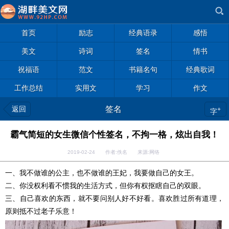
首页
励志
经典语录
感悟
美文
诗词
签名
情书
祝福语
范文
书籍名句
经典歌词
工作总结
实用文
学习
作文
返回
签名
+
字
霸气简短的女生微信个性签名，不拘一格，炫出自我！
2019-02-24 作者:佚名 来源:网络
一、我不做谁的公主，也不做谁的王妃，我要做自己的女王。
二、你没权利看不惯我的生活方式，但你有权抠瞎自己的双眼。
三、自己喜欢的东西，就不要问别人好不好看。喜欢胜过所有道理，
原则抵不过老子乐意！