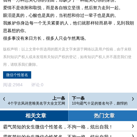
爱情不是依附和取悦，而是各自独立坚强，然后努力走到一起。
眼泪是真的，心酸也是真的，当初想和你过一辈子也是真的。
我嫉妒你身边每一个无关紧要的人，他们就那样轻而易举，见到我朝
思暮想的你。
很多事没有来日方长，很多人只会乍然离场。
版权声明：以上文章中所选用的图片及文字来源于网络以及用户投稿，由于未联
系到知识产权人或未发现有关知识产权的登记，如有知识产权人并不愿意我们使
用，请联系
我们
删除
。
微信个性签名
阅读:
2984
评论:
0
上一条
下一条
4个字古风诗意唯美名字大全文艺网
10句霸气十足的签名句子，彪悍的
名合集
人生，不需要解释
相关文章
热门文章
霸气简短的女生微信个性签名，不拘一格，炫出自我！
霸气简短的女生微信个性签名，不拘一格，炫出自我！