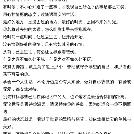
有时候，不小心知道了一些事，才发现自己所在乎的事是那么可笑。
用心甘情愿的态度，过随遇而安的生活。
最好的地方，是没去过的地方。最好的时光，是回不来的时光。
你若将过去抱的太紧，怎么能腾出手来拥抱现在。
给时间一点时间，让过去过去，让开始开始。
没有恰到好处的事情，只有恰如其分的心情。
从前，已是过往，何必让世界跟着悲伤。
乍见之喜不如久处不腻，乍见之欢不如久处不厌。
我努力奔跑，就是为了追上那个，曾经被寄予厚望的自己，和那看似
遥不可及的你。
学会一个人生活，不论身边是否有人疼爱。做好自己该做的，有爱或
无爱，都安然对待。
别去打扰那些已活在你记忆中的人，也许这才是最适合你们的距离。
无论世界是否待你温柔，请保持住你的善良，因为好运会与你不期而
遇。
最好的状态就是，看过了世界的黑暗与痛苦，却依然相信它的单纯与
美好。
我有一万种想关心你的理由，却缺少了一种能关心你的身份。