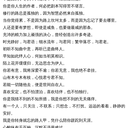
你是你人生的作者，何必把剧本写得苦不堪言。
修行的路总是孤独的，因为智慧必然来自孤独。
当你觉得累，不是因为路上坎坷太多，而是因为忘记了要去哪里。
人还是要有梦想，即使是咸鱼，也要做最咸的那条。
充沛的精力加上顽强的决心，曾经创造出许多奇迹。
时光静好，与君语；细水流年，与君同；繁华落尽，与君老。
初听不知曲中意，再听已是曲终人。
早知如此绊人心，何如当初莫相识。
陌上花开缓缓归，无边思念为伊人。
你若有意，我将深爱不逾；你若无意，我也绝不牵挂。
山有木兮木有枝，心悦君兮君不知。
若能一切随他去，便是世间自在人。
喜欢安定，也不怕漂泊，喜欢结伴，也不怕独行。
你是我猜不到的不知所措，我是你想不到的无关痛痒。
有一个人，只关注，不联系；只想念，不打扰。远远的看着，静静的
安好。
我是你转身就忘的路人甲，凭什么陪你蹉跎到天涯。
心酸纵有千百种，沉默不语最难过。