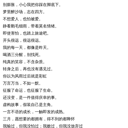
别膨胀，小心我把你踩在脚底下。
梦里醉沙场，志在四方。
不想爱人，也怕被爱。
静看鹅毛细雨，带着莫名情绪。
即使害怕，也踏上旅途吧。
开头很远，很远很远。
我的每一天，都像是昨天。
喝酒三分醒，别找死。
纯真的笑容，不含杂质。
转身之后，再也没有遇见过。
你以为风雨过后就是彩虹
万言万当，不如一默。
征服了命运，也征服了生命。
还没变，是一件值得庆幸的事。
虚构故事，假装自己是主角。
一言不语的成长，一触即发的成熟。
三月，愿想要的都拥有，得不到的都释怀
我输过，但我没怕过；我败过，但我没放弃过