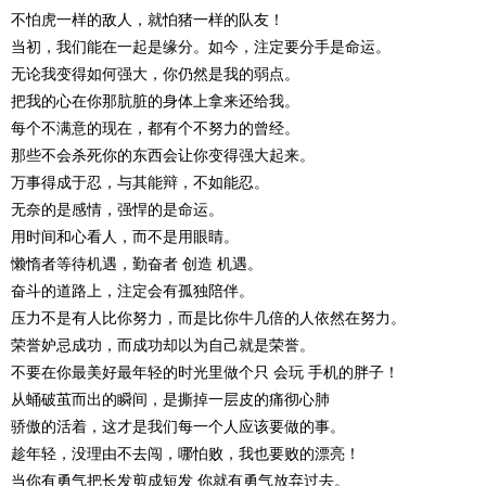
不怕虎一样的敌人，就怕猪一样的队友！
当初，我们能在一起是缘分。如今，注定要分手是命运。
无论我变得如何强大，你仍然是我的弱点。
把我的心在你那肮脏的身体上拿来还给我。
每个不满意的现在，都有个不努力的曾经。
那些不会杀死你的东西会让你变得强大起来。
万事得成于忍，与其能辩，不如能忍。
无奈的是感情，强悍的是命运。
用时间和心看人，而不是用眼睛。
懒惰者等待机遇，勤奋者 创造 机遇。
奋斗的道路上，注定会有孤独陪伴。
压力不是有人比你努力，而是比你牛几倍的人依然在努力。
荣誉妒忌成功，而成功却以为自己就是荣誉。
不要在你最美好最年轻的时光里做个只 会玩 手机的胖子！
从蛹破茧而出的瞬间，是撕掉一层皮的痛彻心肺
骄傲的活着，这才是我们每一个人应该要做的事。
趁年轻，没理由不去闯，哪怕败，我也要败的漂亮！
当你有勇气把长发剪成短发 你就有勇气放弃过去。