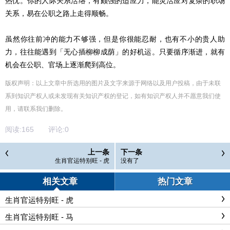
热忱。你的人际关系活络，有颇强的适应力，能灵活应对复杂的职场
关系，易在公职之路上走得顺畅。
虽然你往前冲的能力不够强，但是你很能忍耐，也有不小的贵人助
力，往往能遇到「无心插柳柳成荫」的好机运。只要循序渐进，就有
机会在公职、官场上逐渐爬到高位。
版权声明：以上文章中所选用的图片及文字来源于网络以及用户投稿，由于未联
系到知识产权人或未发现有关知识产权的登记，如有知识产权人并不愿意我们使
用，请联系
我们
删除
。
阅读:
165
评论:
0
上一条
下一条
生肖官运特别旺 - 虎
没有了
相关文章
热门文章
生肖官运特别旺 - 虎
生肖官运特别旺 - 马