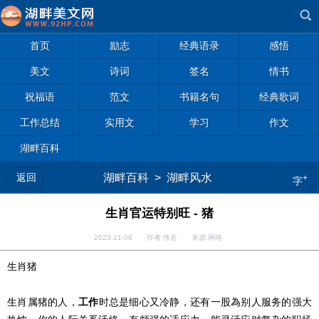
首页
励志
经典语录
感悟
美文
诗词
签名
情书
祝福语
范文
书籍名句
经典歌词
工作总结
实用文
学习
作文
湖畔百科
返回
湖畔百科
>
湖畔风水
+
字
生肖官运特别旺 - 猪
2023-11-06 作者:佚名 来源:网络
生肖猪
生肖属猪的人，
工作
时总是细心又冷静，还有一股為别人服务的强大