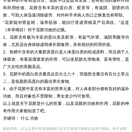
乎鱼种的罕有程度而言。花胶不仅是筵席名菜，还有相当的滋补作用
和药用价值。花胶含有丰富的蛋白质、胶质等，有滋阴、固肾的功
效，可助人体迅速消除疲劳、对外科手术病人伤口之恢复也有帮助。
“花胶能补肾益精，滋养筋脉，能治疗肾虚滑精及产后风痉。”这是
《本草纲目》对于花胶功效的记载。
1、花胶含有极为丰富的蛋白质及胶质，有益气补肾、滋阴养颜等功
效，尤其适合身体较虚弱者长期食用，具有很好的药用价值。
2、鱼鳔中含有的大量胶原蛋白是人体蛋白质的组成原料，而且易于人
体吸收，有着延缓衰老的作用，可以使肌肤光滑饱满、富有弹性，是
广大女性的美颜圣品。
3、花胶中的蛋白质含量高达百分之八十，而脂肪含量仅有百分之零点
二，是低脂肪高蛋白的最佳养生食物。
4、由于花胶中富含有丰富的营养元素，对人体各部分都有良好的滋补
功效。而且对象也不受限制，男女老少均可食用。
以上就是关于花胶是什么的答案，以及花胶的功效和作用，花胶的神
奇作用大家都知道了吧。
关键词： 什么 功效
版权声明：以上文章中所选用的图片及文字来源于网络以及用户投稿，由于未联