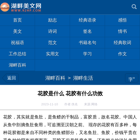
首页
励志
经典语录
感悟
美文
诗词
签名
情书
祝福语
范文
书籍名句
经典歌词
工作总结
实用文
学习
作文
湖畔百科
返回
湖畔百科
>
湖畔生活
+
字
花胶是什么 花胶有什么功效
2023-11-10 作者:佚名 来源:网络
花胶，其实就是鱼肚，是鱼鳔的干制品，富胶质，故名花胶。中国人
从鱼中剖摘鱼肚食用，可追溯至汉朝之前。 现存的花胶有百多种，每
种花胶都是来自不同种类的鱼鳔部分，又名鱼肚、鱼胶，价钱平贵在