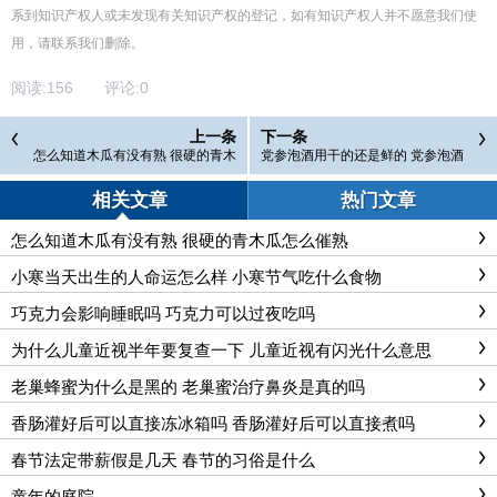
系到知识产权人或未发现有关知识产权的登记，如有知识产权人并不愿意我们使
用，请联系
我们
删除
。
阅读:
156
评论:
0
上一条
下一条
怎么知道木瓜有没有熟 很硬的青木
党参泡酒用干的还是鲜的 党参泡酒
瓜怎么催熟
用多少度酒好
相关文章
热门文章
怎么知道木瓜有没有熟 很硬的青木瓜怎么催熟
小寒当天出生的人命运怎么样 小寒节气吃什么食物
巧克力会影响睡眠吗 巧克力可以过夜吃吗
为什么儿童近视半年要复查一下 儿童近视有闪光什么意思
老巢蜂蜜为什么是黑的 老巢蜜治疗鼻炎是真的吗
香肠灌好后可以直接冻冰箱吗 香肠灌好后可以直接煮吗
春节法定带薪假是几天 春节的习俗是什么
童年的庭院