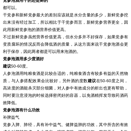
党参泡酒用干的还是鲜的
都可以。
干党参和新鲜党参最大的差别应该就是水分含量的多少，新鲜党参挖
出来没有经过加工，所以相比于干党参而言，新鲜党参营养更全，因
此用新鲜党参泡的酒营养价值更高。
不过新鲜党参虽然营养价值更高，但水分多并不好保存，如果党参有
变质腐坏的情况反而会降低酒的质量，从这方面来说干党参泡酒会更
利于保存，因此两者都是可以用来泡酒的。
党参泡酒用多少度酒好
建议
50-60度。
人参泡酒用纯粮食酒是比较合适的，纯粮食酒含有较多有益的天然物
质，与人参搭配效果会比较好，另外酒的度数
建议
在50-60度之间，
高浓度的酒能杀灭部分细菌，对人参中有效成分的析出也更有帮助，
同时要注意浸泡的时候选择密闭好的容器，以免酒精挥发导致药酒药
效降低。
党参泡酒有什么功效
补脾益气
党参入脾、肺经，具有补中益气、健脾益肺的功效，其中所含的有效