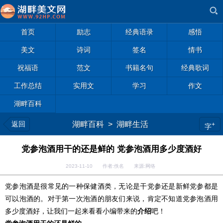
首页
励志
经典语录
感悟
美文
诗词
签名
情书
祝福语
范文
书籍名句
经典歌词
工作总结
实用文
学习
作文
湖畔百科
返回
湖畔百科
>
湖畔生活
+
字
党参泡酒用干的还是鲜的 党参泡酒用多少度酒好
2023-11-10 作者:佚名 来源:网络
党参泡酒是很常见的一种保健酒类，无论是干党参还是新鲜党参都是
可以泡酒的。对于第一次泡酒的朋友们来说，肯定不知道党参泡酒用
多少度酒好，让我们一起来看看小编带来的
介绍
吧！