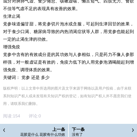
成分对脾肺气虚、食少倦怠、咳嗽虚喘、懒言短气、四肢无力、食欲
不佳等气虚不足的表现具有改善的效果。
生津止渴
党参味道偏甘甜，将党参切片泡水或含服，可起到生津回甘的效果，
对于食少口渴、糖尿病导致的内热消渴症状等人群，用党参也能起到
一定的止渴生津的功效。
增强免疫
党参中含有的有效成分是的其功效与人参相似，只是药力不像人参那
样强，对一般虚证是有效的，免疫力低下的人用党参泡酒喝能起到增
强免疫、调理体质的效果。
关键词： 党参 还是 多少
版权声明：以上文章中所选用的图片及文字来源于网络以及用户投稿，由于未联
系到知识产权人或未发现有关知识产权的登记，如有知识产权人并不愿意我们使
用，请联系
我们
删除
。
阅读:
154
评论:
0
上一条
下一条
花胶是什么 花胶有什么功效
没有了