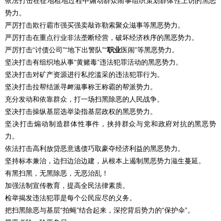
依法打击在征地租地过程中煽动群众闹事组织策划群体性上访的黑恶
势力。
严厉打击欺行霸市强买强卖敲诈勒索聚众滋事等黑恶势力。
严厉打击在重点行业非法垄断经营，破坏经济秩序的黑恶势力。
严厉打击“讨债公司”“地下出警队”“
职业
医闹”等黑恶势力。
坚决打击有组织地从事“黄赌毒”违法犯罪活动的黑恶势力。
坚决打击对矿产资源进行私挖滥采的违法犯罪行为。
坚决打击拉帮结派寻衅滋事称王称霸的帮派势力。
充分发动和依靠群众，打一场扫黑除恶的人民战争。
坚决打击操纵基层选举染指基层政权的黑恶势力。
坚决打击煽动制造群体性事件，挟持群众与党和政府对抗的黑恶势
力。
依法打击高利放贷恶意逃债巧取豪夺经济利益的黑恶势力。
坚持标本兼治，边扫边治边建，从根本上遏制黑恶势力滋生蔓延。
有黑扫黑，无黑除恶，无恶治乱！
加强法制宣传教育，提高全民法律素质。
检举揭发违法犯罪是每个公民应尽的义务。
把扫黑除恶与基层“拍蝇”结合起来，深挖背后势力的“保护伞”。