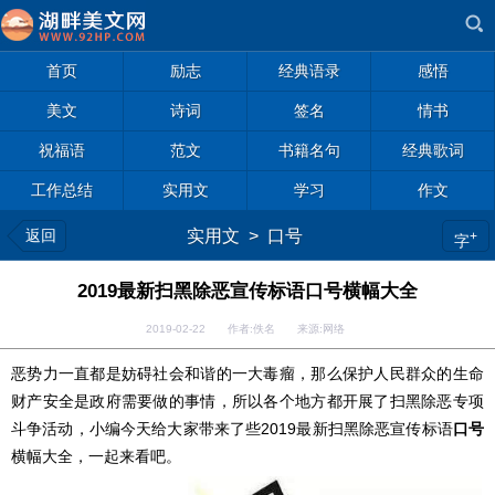
首页
励志
经典语录
感悟
美文
诗词
签名
情书
祝福语
范文
书籍名句
经典歌词
工作总结
实用文
学习
作文
返回
实用文
>
口号
+
字
2019最新扫黑除恶宣传标语口号横幅大全
2019-02-22 作者:佚名 来源:网络
恶势力一直都是妨碍社会和谐的一大毒瘤，那么保护人民群众的生命
财产安全是政府需要做的事情，所以各个地方都开展了扫黑除恶专项
斗争活动，小编今天给大家带来了些2019最新扫黑除恶宣传标语
口号
横幅大全，一起来看吧。