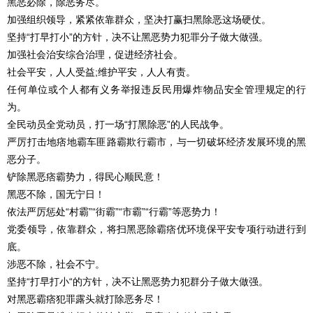
黑恶必除，除恶务尽。
加强组织领导，紧紧依靠群众，坚决打赢扫黑除恶这场硬仗。
坚持“打早打小”的方针，决不让黑恶势力犯罪分子做大做强。
加强社会治安综合治理，促进经济社会。
社会平安，人人受益;维护平安，人人有责。
任何单位或个人都有义务举报违反民用爆炸物品安全管理规定的行
为。
全民动员全党动员，打一场“打黑除恶”的人民战争。
严厉打击地痞地霸车匪路霸欺行霸市，与一切破坏经济发展环境的黑
恶分子。
铲除黑恶痞霸势力，得民心顺民意！
黑恶不除，国无宁日！
依法严厉惩处“村霸”“街霸”“市霸”“行霸”等恶势力！
党委领导，依靠群众，将扫黑恶除霸痞优环境保平安专项行动进行到
底。
涉恶不除，社会不宁。
坚持“打早打小“的方针，决不让黑恶势力犯群分子做大做强。
对黑恶霸痞犯罪露头就打除恶务尽！