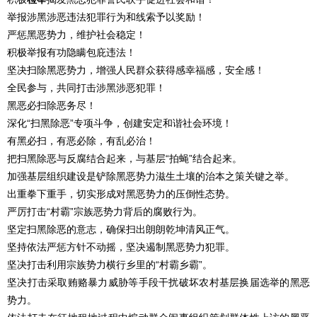
举报涉黑涉恶违法犯罪行为和线索予以奖励！
严惩黑恶势力，维护社会稳定！
积极举报有功隐瞒包庇违法！
坚决扫除黑恶势力，增强人民群众获得感幸福感，安全感！
全民参与，共同打击涉黑涉恶犯罪！
黑恶必扫除恶务尽！
深化“扫黑除恶”专项斗争，创建安定和谐社会环境！
有黑必扫，有恶必除，有乱必治！
把扫黑除恶与反腐结合起来，与基层“拍蝇”结合起来。
加强基层组织建设是铲除黑恶势力滋生土壤的治本之策关键之举。
出重拳下重手，切实形成对黑恶势力的压倒性态势。
严厉打击“村霸”宗族恶势力背后的腐败行为。
坚定扫黑除恶的意志，确保扫出朗朗乾坤清风正气。
坚持依法严惩方针不动摇，坚决遏制黑恶势力犯罪。
坚决打击利用宗族势力横行乡里的“村霸乡霸”。
坚决打击采取贿赂暴力威胁等手段干扰破坏农村基层换届选举的黑恶
势力。