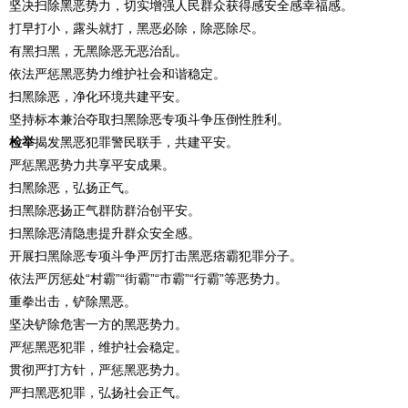
坚决扫除黑恶势力，切实增强人民群众获得感安全感幸福感。
打早打小，露头就打，黑恶必除，除恶除尽。
有黑扫黑，无黑除恶无恶治乱。
依法严惩黑恶势力维护社会和谐稳定。
扫黑除恶，净化环境共建平安。
坚持标本兼治夺取扫黑除恶专项斗争压倒性胜利。
检举
揭发黑恶犯罪警民联手，共建平安。
严惩黑恶势力共享平安成果。
扫黑除恶，弘扬正气。
扫黑除恶扬正气群防群治创平安。
扫黑除恶清隐患提升群众安全感。
开展扫黑除恶专项斗争严厉打击黑恶痞霸犯罪分子。
依法严厉惩处“村霸”“街霸”“市霸”“行霸”等恶势力。
重拳出击，铲除黑恶。
坚决铲除危害一方的黑恶势力。
严惩黑恶犯罪，维护社会稳定。
贯彻严打方针，严惩黑恶势力。
严扫黑恶犯罪，弘扬社会正气。