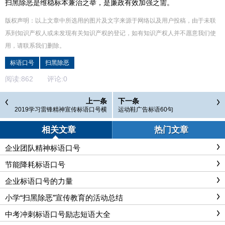
扫黑除恶是维稳标本兼治之举，是廉政有效加强之需。
版权声明：以上文章中所选用的图片及文字来源于网络以及用户投稿，由于未联
系到知识产权人或未发现有关知识产权的登记，如有知识产权人并不愿意我们使
用，请联系
我们
删除
。
标语口号
扫黑除恶
阅读:
862
评论:
0
上一条
下一条
2019学习雷锋精神宣传标语口号横
运动鞋广告标语60句
幅大全精选
相关文章
热门文章
企业团队精神标语口号
节能降耗标语口号
企业标语口号的力量
小学“扫黑除恶”宣传教育的活动总结
中考冲刺标语口号励志短语大全