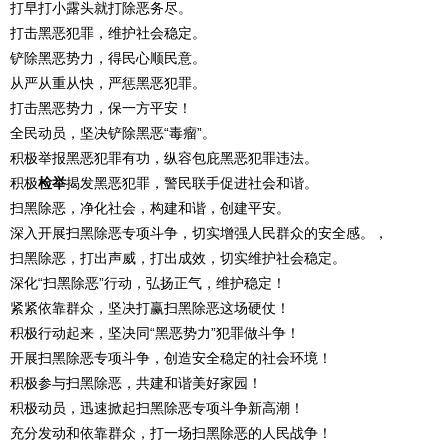
打早打小露头就打除恶务尽。
打击黑恶犯罪，维护社会稳定。
铲除黑恶势力，得民心顺民意。
从严从重从快，严惩黑恶犯罪。
打击黑恶势力，保一方平安！
全民动员，坚决铲除黑恶“毒瘤”。
积极举报黑恶犯罪有功，纵容包庇黑恶犯罪违法。
积极
检举
揭发黑恶犯罪，警民联手促进社会和谐。
扫黑除恶，净化社会，构建和谐，创建平安。
深入开展扫黑除恶专项斗争，切实增强人民群众的安全感。，
扫黑除恶，打出声威，打出成效，切实维护社会稳定。
深化“扫黑除恶”行动，弘扬正气，维护稳定！
紧紧依靠群众，坚决打赢扫黑除恶这场硬仗！
积极行动起来，坚决同“黑恶势力”犯罪做斗争！
开展扫黑除恶专项斗争，创造安全稳定的社会环境！
积极参与扫黑除恶，共建和谐美好家园！
积极动员，迅速掀起扫黑除恶专项斗争新高潮！
充分发动和依靠群众，打一场扫黑除恶的人民战争！