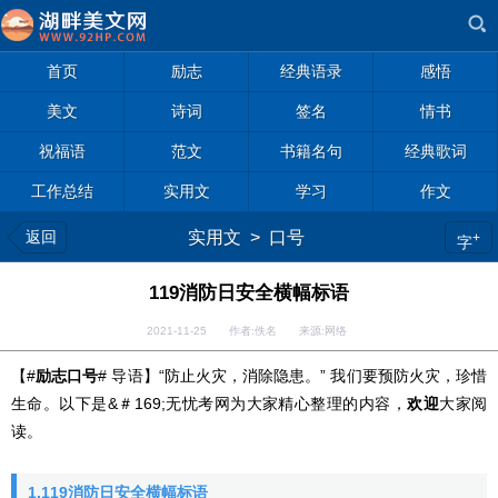
首页
励志
经典语录
感悟
美文
诗词
签名
情书
祝福语
范文
书籍名句
经典歌词
工作总结
实用文
学习
作文
返回
实用文
>
口号
+
字
119消防日安全横幅标语
2021-11-25 作者:佚名 来源:网络
【#
励志
口号
# 导语】“防止火灾，消除隐患。” 我们要预防火灾，珍惜
生命。以下是
&＃169;
无忧考
网为大家精心整理的内容，
欢迎
大家阅
读。
1.119消防日安全横幅标语