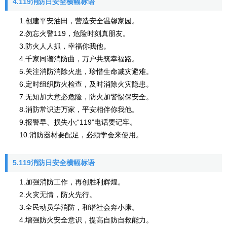
4.119消防日安全横幅标语
1.创建平安油田，营造安全温馨家园。
2.勿忘火警119，危险时刻真朋友。
3.防火人人抓，幸福你我他。
4.千家同谱消防曲，万户共筑幸福路。
5.关注消防消除火患，珍惜生命减灾避难。
6.定时组织防火检查，及时消除火灾隐患。
7.无知加大意必危险，防火加警惕保安全。
8.消防常识进万家，平安相伴你我他。
9.报警早、损失小;“119”电话要记牢。
10.消防器材要配足，必须学会来使用。
5.119消防日安全横幅标语
1.加强消防工作，再创胜利辉煌。
2.火灾无情，防火先行。
3.全民动员学消防，和谐社会奔小康。
4.增强防火安全意识，提高自防自救能力。