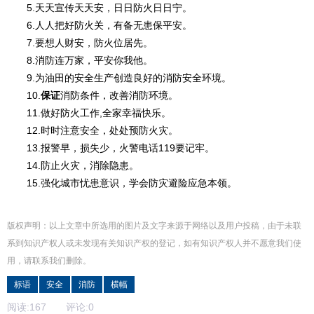
5.天天宣传天天安，日日防火日日宁。
6.人人把好防火关，有备无患保平安。
7.要想人财安，防火位居先。
8.消防连万家，平安你我他。
9.为油田的安全生产创造良好的消防安全环境。
10.
保证
消防条件，改善消防环境。
11.做好防火工作,全家幸福快乐。
12.时时注意安全，处处预防火灾。
13.报警早，损失少，火警电话119要记牢。
14.防止火灾，消除隐患。
15.强化城市忧患意识，学会防灾避险应急本领。
版权声明：以上文章中所选用的图片及文字来源于网络以及用户投稿，由于未联
系到知识产权人或未发现有关知识产权的登记，如有知识产权人并不愿意我们使
用，请联系
我们
删除
。
标语
安全
消防
横幅
阅读:
167
评论:
0