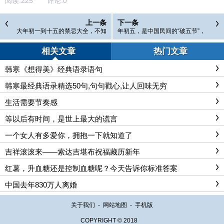
阅读:
225
评论:
0
上一条
下一条
大年初一到十五的禁忌大全，不知
年初五，是中国民间的“破五节”，
道就亏大了！
说“破”谈“五”
相关文章
热门文章
韩寒《想得美》经典语录语句
韩寒最经典语录精选50句,句句戳心,让人回味无穷
生活需要节奏感
等以后有时间，是世上最大的谎言
一个女人有多爱你，拥抱一下就知道了
吉祥滚滚来——索达吉堪布祝福藏历新年
红薯，升血糖还是控制血糖呢？今天告诉你标准答案
中国去年830万人离婚
关于我们
-
网站地图
-
手机版
COPYRIGHT © 2018