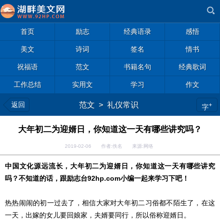
首页
励志
经典语录
感悟
美文
诗词
签名
情书
祝福语
范文
书籍名句
经典歌词
工作总结
实用文
学习
作文
返回
范文
>
礼仪常识
+
字
大年初二为迎婿日，你知道这一天有哪些讲究吗？
2019-02-06 作者:佚名 来源:网络
中国文化源远流长，大年初二为迎婿日，你知道这一天有哪些讲究
吗？不知道的话，跟
励志
台92hp.com小编一起来
学习
下吧！
热热闹闹的初一过去了，相信大家对大年初二习俗都不陌生了，在这
一天，出嫁的女儿要回娘家，夫婿要同行，所以俗称迎婿日。