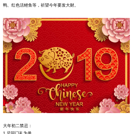
鸭、红色活鲤鱼等，祈望今年要发大财。
大年初二禁忌：
1.忌回门礼为单