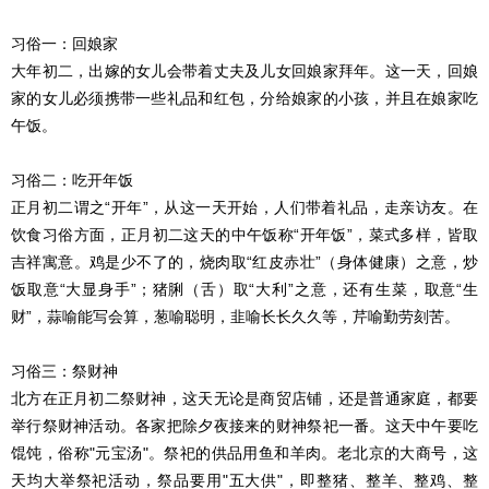
习俗一：回娘家
大年初二，出嫁的女儿会带着丈夫及儿女回娘家拜年。这一天，回娘
家的女儿必须携带一些礼品和红包，分给娘家的小孩，并且在娘家吃
午饭。
习俗二：吃开年饭
正月初二谓之“开年”，从这一天开始，人们带着礼品，走亲访友。在
饮食习俗方面，正月初二这天的中午饭称“开年饭”，菜式多样，皆取
吉祥寓意。鸡是少不了的，烧肉取“红皮赤壮”（身体健康）之意，炒
饭取意“大显身手”；猪脷（舌）取“大利”之意，还有生菜，取意“生
财”，蒜喻能写会算，葱喻聪明，韭喻长长久久等，芹喻勤劳刻苦。
习俗三：祭财神
北方在正月初二祭财神，这天无论是商贸店铺，还是普通家庭，都要
举行祭财神活动。各家把除夕夜接来的财神祭祀一番。这天中午要吃
馄饨，俗称"元宝汤"。祭祀的供品用鱼和羊肉。老北京的大商号，这
天均大举祭祀活动，祭品要用"五大供"，即整猪、整羊、整鸡、整