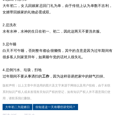
大年初二，女儿回娘家忌回门礼为单，由于传统上认为单数不吉利，
女婿带回娘家的礼物必需成双。
2.忌洗衣
水有水神，水神的生日在初一、初二，因此这两天不要洗衣服。
3.忌午睡
白天不可午睡，否则整年都会很懒惰，其中的含意是因为过年期间有
很多客人到家里拜年，如果睡午觉的话对人很失礼。
4.忌倒污水、垃圾，扫地
过年期间不要从事洒扫的
工作
，因为这样容易把家中的财气扫掉。
版权声明：以上文章中所选用的图片及文字来源于网络以及用户投稿，由于未联
系到知识产权人或未发现有关知识产权的登记，如有知识产权人并不愿意我们使
用，请联系
我们
删除
。
大年初二为迎婿日
你知道这一天有哪些讲究吗？