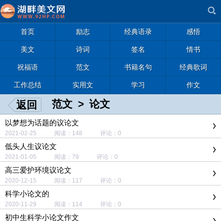
首页
励志
经典语录
感悟
美文
诗词
签名
情书
祝福语
范文
书籍名句
经典歌词
工作总结
实用文
学习
作文
范文
>
论文
返回
以梦想为话题的议论文
2021-02-25 阅读：148 评论：0
低头人生议论文
2021-01-05 阅读：79 评论：0
高三爱护环境议论文
2020-12-15 阅读：117 评论：0
科学小论文的
2020-11-29 阅读：114 评论：0
初中生科学小论文作文