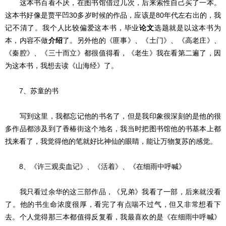
这本书百看不厌，在图书馆借过几次，后来索性自己买了一本。
这本书好像是贾平凹30多岁时候的作品，应该是80年代左右出的，我
记不清了。我个人比较偏爱这本书，毕业
论文
选题就是以这本书为
本，内容不做
介绍
了。另外他的《匪事》、《土门》、《高老庄》、
《秦腔》、《三十而立》都很值得看，《老生》我在看第二遍了，因
为这本书，我想去读《山海经》了。
7、苏童的书
写到这里，我都忘记他的书名了，但是我印象很深刻的是他的很
多作品都涉及到了香椿街这个地名，我当时把图书馆他的书基本上都
找来看了，我觉得他的笔就好比神仙的眼睛，能让万物复苏的感觉。
8、《许三观卖血记》、《活着》、《在细雨中呼喊》
我只看过余华的这三部作品，《兄弟》我看了一部，后来就没看
了。他的书生命浓度很厚，看完了有点喘不过气，但又非常想看下
去。个人觉得那三本都值得反复看，我最喜欢的是《在细雨中呼喊》