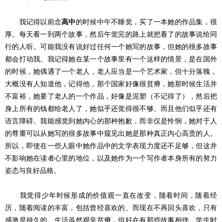
我记得以前念
高中
的时候中午不睡觉，买了一本她的作品集，很
厚。每天看一到两个故事，然后午觉完的路上就把看了的故事说给同
行的人听。可能我没有说好过任何一个她写的故事，但她的很多故事
都会打动我。我记得她在某一个故事里有一个这样的情景，是在国外
的时候，她偶遇了一个老人，老人应当是一个艺术家，但十分落魄，
大概没有人知道他，记得他，那个国家好像很贫瘠，她那时候生活并
不富裕，她要了老人的一个作品，好像是泥塑（不记得了），然后把
身上所有的钱都给老人了，她似乎还觉得很不够。而且他们似乎还有
语言障碍。我能感觉到她内心的那种抱歉，而非仅是怜悯，她对于人
的尊重可以从她写的很多故事中窥见出她是那种真正内心高贵的人。
所以，即使在一些人眼中她作品中的文学表现力度还不足够，但这并
不影响她在读者心里的地位，以及她作为一个写作者本身所有的努力
姿态与良好品格。
我觉得少年时候形成的价值观一直在改变，随着时间，随着经
历，随着阅读的丰富，包括曾经喜欢的、而现在不再回头喜欢，只有
感激是持久的。生活虽然艰辛贫瘠，但好在有那些故事相伴。学生时