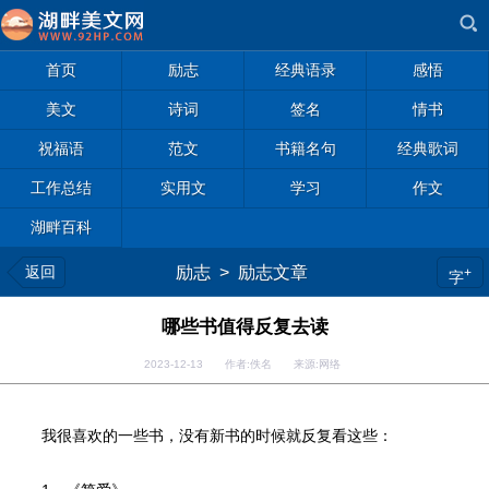
首页
励志
经典语录
感悟
美文
诗词
签名
情书
祝福语
范文
书籍名句
经典歌词
工作总结
实用文
学习
作文
湖畔百科
返回
励志
>
励志文章
+
字
哪些书值得反复去读
2023-12-13 作者:佚名 来源:网络
我很喜欢的一些书，没有新书的时候就反复看这些：