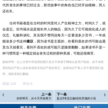
代所发生的事情已经过去，那些故事中的角色也已经开始模糊，而人
还在长。
任何书籍都是在当时的时间里对人产生精神之力，时间久了，就
会遗忘。但书籍永远是能长伴人的物品，因为久了它可能就化成人的
仪态、礼貌和谈吐。其实我不赞同说每天一定要读多少页书，一年就
能读多少书这种
建议
，因为读书是主观的，你看到喜欢的书可能会愿
意当天就看完，看到不喜欢的就可能只是随便翻翻，如果读书不是一
种习惯而是一种规定就会丧失过程的那种美感，可能还很痛苦。
版权声明：以上文章中所选用的图片及文字来源于网络以及用户投稿，由于未联
系到知识产权人或未发现有关知识产权的登记，如有知识产权人并不愿意我们使
用，请联系
我们
删除
。
阅读:
129
评论:
0
上一条
下一条
好的明天，从今天开始努力
盘点9本足以触动你灵魂的小说