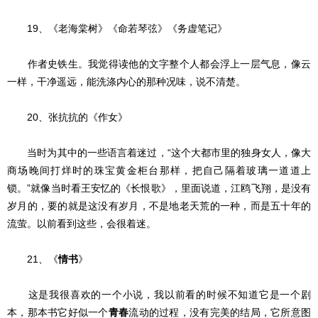
19、《老海棠树》《命若琴弦》《务虚笔记》
作者史铁生。我觉得读他的文字整个人都会浮上一层气息，像云
一样，干净遥远，能洗涤内心的那种况味，说不清楚。
20、张抗抗的《作女》
当时为其中的一些语言着迷过，“这个大都市里的独身女人，像大
商场晚间打烊时的珠宝黄金柜台那样，把自己隔着玻璃一道道上
锁。”就像当时看王安忆的《长恨歌》，里面说道，江鸥飞翔，是没有
岁月的，要的就是这没有岁月，不是地老天荒的一种，而是五十年的
流萤。以前看到这些，会很着迷。
21、《
情书
》
这是我很喜欢的一个小说，我以前看的时候不知道它是一个剧
本，那本书它好似一个
青春
流动的过程，没有完美的结局，它所意图