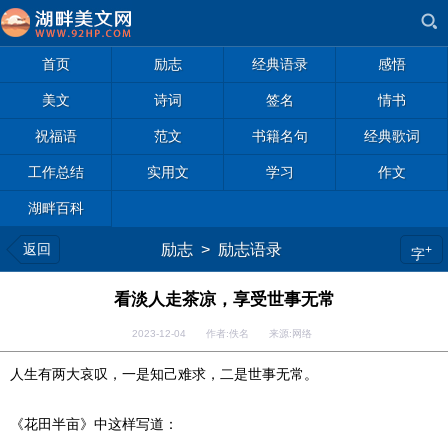
首页
励志
经典语录
感悟
美文
诗词
签名
情书
祝福语
范文
书籍名句
经典歌词
工作总结
实用文
学习
作文
湖畔百科
返回
励志
>
励志语录
+
字
看淡人走茶凉，享受世事无常
2023-12-04 作者:佚名 来源:网络
人生有两大哀叹，一是知己难求，二是世事无常。
《花田半亩》中这样写道：