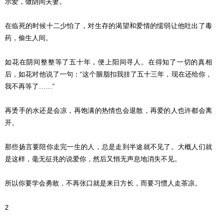
示爱，做阴间夫妻。
在临死的时候十二少怕了，对生存的渴望和爱情的懦弱让他吐出了毒
药，偷生人间。
如花在阴间整整等了五十年，便上阳间寻人。在得知了一切的真相
后，如花对他说了一句：“这个胭脂扣我挂了五十三年，现在还给你，
我不再等了……”
再烫手的水还是会凉，再饱满的热情也会退散，再爱的人也许都会离
开。
那些扬言要陪你走完一生的人，总是走到半途就不见了。大概人们就
是这样，毫无征兆的说爱你，然后又悄无声息地消失不见。
所以你要学会勇敢，不再张口就是来日方长，而要习惯人走茶凉。
2