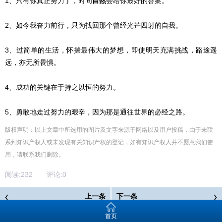
1、只有你真正努力了，时间
自然
会给你最好的答案。
2、如今我奋力前行，只为找回那个曾经光芒四射的自我。
3、过简单的生活，怀揣最伟大的梦想，即使明天充满挑战，路途遥
远，亦无所畏惧。
4、成功的关键在于持之以恒的努力。
5、勇敢地走过努力的艰辛，因为那是通往世界的必经之路。
版权声明：以上文章中所选用的图片及文字来源于网络以及用户投稿，由于未联
系到知识产权人或未发现有关知识产权的登记，如有知识产权人并不愿意我们使
用，请联系
我们
删除
。
阅读:
232
评论:
0
上一条
下一条
鸣龙少年励志文案
2023年度青春励志名句
首页