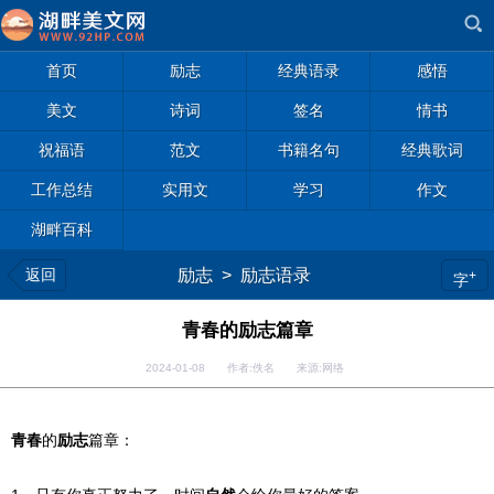
首页
励志
经典语录
感悟
美文
诗词
签名
情书
祝福语
范文
书籍名句
经典歌词
工作总结
实用文
学习
作文
湖畔百科
返回
励志
>
励志语录
+
字
青春的励志篇章
2024-01-08 作者:佚名 来源:网络
青春
的
励志
篇章：