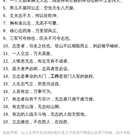
4、一个人如果胸无大志，既使再有壮丽的举动也称不上是伟人。
5、男儿不展同云志，空负天生八尺躯。
6、丈夫志不大，何以佐乾坤。
7、胸有凌云志，无高不可攀。
8、雄心志四海，万里望风尘。
9、三军可夺帅也，匹夫不可夺志也。
10、志坚者，功名之柱也。登山不以艰险而止，则必臻乎峻岭。
11、一人立志，万夫莫敌。
12、人惟患无志，有志无有不成者。
13、器大者声必闳，志高者意必远。
14、立志是事业的大门，
工作
是登门入室的旅程。
15、人生志气立，所贵功业昌。
16、人若有志，万事可为。
17、有志者自有千方百计，无志者只感千难万难。
18、有志登山顶，无志站山脚。
19、有志的人战天斗地，无志的人怨天恨地。
10、立志难也，不在胜人，在自胜。
版权声明：以上文章中所选用的图片及文字来源于网络以及用户投稿，由于未联