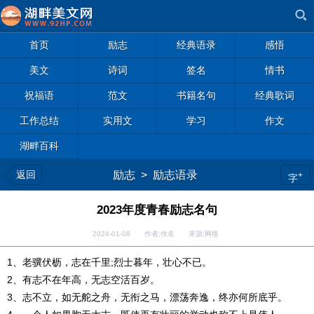
首页
励志
经典语录
感悟
美文
诗词
签名
情书
祝福语
范文
书籍名句
经典歌词
工作总结
实用文
学习
作文
湖畔百科
返回
励志
>
励志语录
+
字
2023年度青春励志名句
2024-01-08 作者:佚名 来源:网络
1、老骥伏枥，志在千里;烈士暮年，壮心不已。
2、有志不在年高，无志空活百岁。
3、志不立，如无舵之舟，无衔之马，漂荡奔逸，终亦何所底乎。