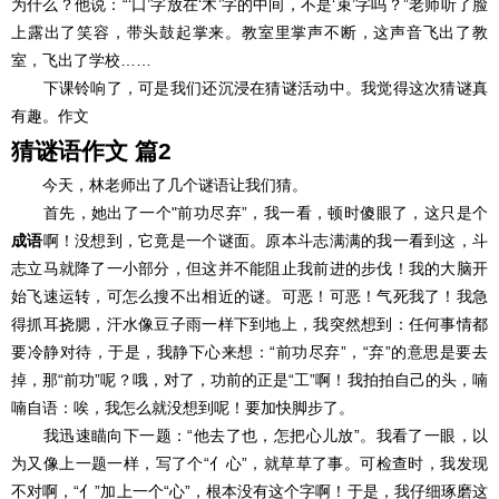
为什么？他说：“‘口’字放在‘木’字的中间，不是‘束’字吗？”老师听了脸
上露出了笑容，带头鼓起掌来。教室里掌声不断，这声音飞出了教
室，飞出了学校……
下课铃响了，可是我们还沉浸在猜谜活动中。我觉得这次猜谜真
有趣。作文
猜谜语作文 篇2
今天，林老师出了几个谜语让我们猜。
首先，她出了一个"前功尽弃”，我一看，顿时傻眼了，这只是个
成语
啊！没想到，它竟是一个谜面。原本斗志满满的我一看到这，斗
志立马就降了一小部分，但这并不能阻止我前进的步伐！我的大脑开
始飞速运转，可怎么搜不出相近的谜。可恶！可恶！气死我了！我急
得抓耳挠腮，汗水像豆子雨一样下到地上，我突然想到：任何事情都
要冷静对待，于是，我静下心来想：“前功尽弃”，“弃”的意思是要去
掉，那“前功”呢？哦，对了，功前的正是“工”啊！我拍拍自己的头，喃
喃自语：唉，我怎么就没想到呢！要加快脚步了。
我迅速瞄向下一题：“他去了也，怎把心儿放”。我看了一眼，以
为又像上一题一样，写了个“亻心”，就草草了事。可检查时，我发现
不对啊，“亻”加上一个“心”，根本没有这个字啊！于是，我仔细琢磨这