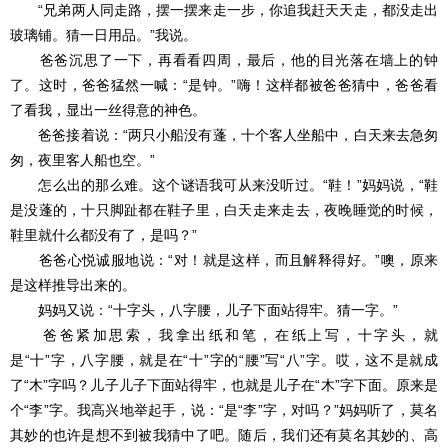
“兄弟两人同走路，摆一摆来走一步，你追我赶天天走，都没走出
玻璃铺。猜一日用品。”我说。
爸爸沉思了一下，再看看四周，最后，他的目光落在墙上的钟
了。这时，爸爸猛然一喊：“是钟。”嗨！这样都被爸爸猜中，爸爸看
了看我，显出一丝得意的神色。
爸爸接着说：“两只小船没有蓬，十个客人坐船中，白天来去急匆
匆，夜里客人船也空。”
怎么出的那么难。这个谜语我可从来没听过。“鞋！”妈妈说，“鞋
是没蓬的，十只脚趾都在鞋子里，白天走来走去，夜晚睡觉的时候，
鞋里就什么都没有了，是吗？”
爸爸心悦诚服地说：“对！就是这样，而且解释得好。”噢，原来
是这样推导出来的。
妈妈又说：“十字头，八字腰，儿子下面站得牢。猜一字。”
爸爸紧加思索，我拿出纸和笔，在纸上写，十字头，就
是“十”字，八字腰，就是在“十”字的“腰”写“八”字。哎，这不是就成
了“木”字吗？儿子儿子下面站得牢，也就是儿子在“木”字下面。原来是
个“李”字。我高兴地举起手，说：“是“李”字，对吗？”妈妈听了，莫名
其妙的也许是想不到被我猜中了吧。随后，我们还有莫名其妙的、高