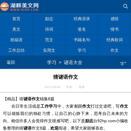
首页
励志
经典语录
感悟
美文
诗词
签名
情书
祝福语
范文
书籍名句
经典歌词
工作总结
实用文
学习
作文
返回
学习
>
谜语大全
+
字
猜谜语作文
2021-08-09 作者: 来源:
【精品】猜
谜语
作文
锦集8篇
在日常生活或是
工作
学习
中，大家都跟
作文
打过交道吧，写
作文
可以锻炼我们的独处习惯，让自己的心静下来，思考自己未来的方
向。相信许多人会觉得作文很难写吧，以下是
励志
台92hp.com小编收
集整理的猜
谜语
作文8篇，
欢迎
阅读，希望大家能够喜欢。