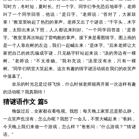
写时方，冬时短，夏时长。打一个字。同学们争先恐后地举手，老师
叫了一个同学回答，他说：“是日字。”老师说：“答对了，大家鼓
掌！”教室里响起了热烈的掌声。老师又出了个谜语：“千字头，木字
腰，太阳出来从下照，人人都说来到好。”一个同学回答道：“是香
字。”教室里再次响起了雷鸣般的掌声。接下来是看图猜字。图上画的
是一个人靠在树的左边，我们一起喊出来：“是休字。”后来老师让大
家把自己的姓氏编成字谜，只见杨宇轩站起来说：“汤的旁边有一棵
树。”老师说：“不太准确。”我补充说：“汤里没有水，只有一棵
树。”同学们哄堂大笑起来。这次有趣的猜字谜活动就在我们的欢笑声
中落幕了。
欢乐的时光总是过得飞快，什么时候老师能再开展一次这样有趣
的活动呢？我真期待！
猜谜语作文 篇5
晚饭过后，全家都在看电视。我想：每天晚上家里总是那么静，
一点笑声也没有，怎么办呢？我想了一会儿，不禁大喊起来：“爸妈，
今天晚上我们来做一个游戏，怎么样？”爸爸问：“什么游戏？”“猜谜
语。”