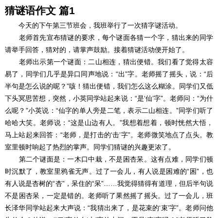
猜
谜语
作文 篇1
今天的下午第三节班会，我班举行了一次猜字谜活动。
老师首先宣布猜谜的要求，每个谜面各猜一个字，猜出来的同学
请举手回答，猜对的，请掌声鼓励。接着猜谜活动便开始了。
老师出示第一个谜面：二山相连，猜出便错。我们看了觉得太容
易了，同学们几乎是异口同声地说：“出”字。老师摇了摇头，说：“后
半句是怎么说的呢？”咳！猜出便错，我们怎么这么糊涂。同学们又低
下头冥思苦想，突然，小英同学站起来说：“是‘仙’字”。老师问：“为什
么呢？”小英说：“仙字的单人旁是二笔，表示二山相连。”同学们听了
哈哈大笑。老师说：“这是山边有人。”我想着想着，顿时恍然大悟，
马上站起来回答：“老师，是打击的‘击’字”。老师微笑地点了点头。教
室里顿时响起了热烈的掌声。同学们猜谜的兴趣更浓了。
第二个谜面是：一木口中栽，不是困杏呆。这有点难，同学们顿
时沉默了，教室里鸦雀无声。过了一会儿，有人说是困难的“困”，也
有人说是杏树的“杏”，呆住的“呆”……我觉得猜得有道理，但后半句说
不是困杏呆，一定是错的。老师听了果然摇了摇头。过了一会儿，班
长泽华同学站起来大声说：“我猜出来了，是花束的‘束’字”。老师问他