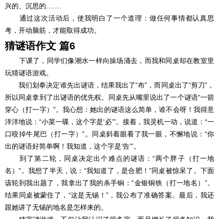
兴的、沉思的.……
通过这次活动后，使我明白了一个道理：做任何事情都认真思
考，开动脑筋，才能取得成功。
猜谜语作文 篇6
下课了，同学们像潮水一样向操场涌去，而我和同桌却在教室里
玩猜谜语游戏。
我们划拳决定谁先出谜语，结果我出了“布”，而同桌出了“剪刀”，
所以同桌拿到了出谜语的优先权。同桌先从嘴里说出了一个谜语“一箭
穿心（打一字）”。我心想：她出的谜语这么简单，谁不会呀！我得意
洋洋地说：“小菜一碟，这个字是‘必’”。接着，我灵机一动，说道：“一
口咬掉牛尾巴（打一字）”。同桌斜着眼看了我一眼，不懈地说：“你
出的谜语好简单啊！我知道，这个字是‘告’”。
到了第二轮，同桌决定出个难点的谜语：“两个胖子（打一地
名）”。我想了半天，说：“我知道了，是合肥！”同桌被惊呆了。下面
该轮到我出题了，我拿出了我的杀手锏：“金银铜铁（打一地名）”。
结果同桌被蒙住了，“这是无锡！”，我公布了准确答案。最后，我还
跟她讲了无锡的地名是怎样来的。