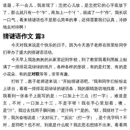
道题，不一会儿，我发现了：怎把心儿放，是怎把它的心字底放下
了，那么就只有一个“乍”，再加上一个“亻”，就成了一个"作”。我长叹
一口气，看来猜谜语也不是那么简单的事，还得需要我们认真，冷静
地去对待啊！
猜谜语作文 篇3
今天对我来说是个快乐的日子。因为今天惠子老师在班里给同学
们举办了盛大的猜谜语活动。
今天早上我急匆匆的从家里赶到学校，到了教室我看到黑板上贴
满了一排排花花绿绿的纸片，各种各样的形状，有的是灯笼、有的是
小花朵、有的是
对联
等等，非常有趣。
打铃了，惠子老师进来说：“开始猜谜语吧。”我和同学们纷纷走
上讲台，看着一排排花花绿绿的谜语条，我的眼睛急切地找着，终于
我看到一张条子上面写的是：一口加上十三点（打一字）。难道是
主，不对，一口加上十三，不是字呀！我在手心里划着，噢，
是“汁”。我过去找周子胭问她：“是汁吗？”“是的。”耶，我猜对了一个
字，我兴奋地说道：“太好玩了。”“反比”（打一字），是个兆字吗？不
对，是羽吧？也不对。到底是什么呢？我左思右想猜不出来。看看周