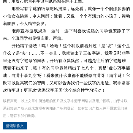
间，用胶布把写有字谜的纸条粘在绳子上面。
那些写有字谜的纸条随风摇摆，远处看，就像一个个婀娜多姿的
小仙女在跳舞，令人陶醉；近看，又像一个个有活力的小孩子，舞动
着腰肢，令人精神焕发。
老师宣布游戏规则，这时，连平时喜欢说话的同学也安静了下
来。全班同学都显得庄重、严肃。
开始猜字谜喽！嘿！哈哈！这个我以前看到过！是“坟”！这个是
什么？是“夫”！……不一会儿，我就猜出了三条字谜。我看见那些手
里还没有字谜条的同学，开始有点飘飘然，可越是往后的字谜越难，
我猜不出来了，唉！有的同学竟然猜出了七八个，真是“虚心万事能
成，自满十事九空”呀！看来做什么事都不能骄傲自满呀！猜字谜！它
既可以提高我们的智商，又可以告诉我们一些汉字的用途。我非常喜
欢猜字谜！更喜欢“遨游汉字王国”这个综合性学习活动！
版权声明：以上文章中所选用的图片及文字来源于网络以及用户投稿，由于未联
系到知识产权人或未发现有关知识产权的登记，如有知识产权人并不愿意我们使
用，请联系
我们
删除
。
猜谜语作文