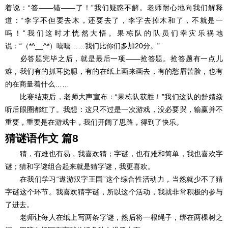
着说：“答――错――了！”我们疑惑不解。老师耐心地向我们解释
道：“李字不但要去木，还要去了，李字去掉木和了，不就是一
吗！”我们这时才恍然大悟。果栋队的队员们幸灾乐祸地
说：“（*^__^*）嘻嘻……我们比你们多加20分。”
必答题完毕之后，就是最后一项――抢答题。抢答题有一点儿
难，我们有的抓耳挠腮，有的在纸上画来画去，有的愁眉苦脸，也有
的在商量着什么……
比赛结束后，老师大声宣布：“果栋队获胜！”我们这队的舒婧焱
听后眼圈都红了。我想：这只不过是一次游戏，没必要哭，输赢并不
重要，重要是在游戏中，我们开阔了思路，得到了快乐。
猜谜语作文 篇8
猜，有难也有易，我喜欢猜；字谜，也有难和简单，我也喜欢字
谜；猜和字谜组合起来就是猜字谜，我更喜欢。
在我们学习“遨游汉字王国”这个综合性活动力，当然就少不了猜
字谜这个环节。我喜欢猜字谜，所以这个活动，我就非常积极的参与
了进去。
老师让每人在纸上写两条字谜，然后将一根绳子，绑在两棵树之