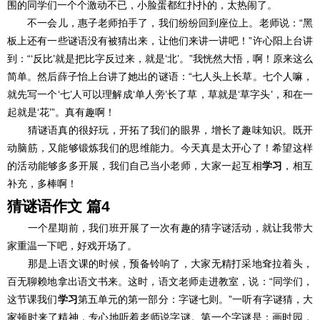
围的同学们一个个激动不已，小脸蛋都红扑扑的，太热闹了。
不一会儿，惠子老师拍手了，我们纷纷回到座位上。老师说：“黑
板上还有一些谜语没有被猜出来，让他们来讲一讲吧！”许心阳上台讲
到：“‘反比’就是把比字反过来，就是‘北’。”我恍然大悟，啊！原来这么
简单。然后薛子怡上台讲了她出的谜语：“七人头上长草。七个人嘛，
就先写一个‘七’人可以理解成‘单人旁’长了草，草就是‘草字头’，和在一
起就是‘花’”。真有趣啊！
猜谜语真的很好玩，开拓了我们的眼界，增长了趣味知识。既开
动脑筋，又能够锻炼我们的思维能力。今天真是太开心了！希望这样
的活动能够多多开展，我们自己当小老师，大家一起互相
学习
，相互
补充，多棒啊！
猜谜语作文 篇4
一个星期前，我们班开展了一次有趣的猜字谜活动，就让我带大
家重温一下吧，好戏开场了。
那是上语文课的时候，预备铃响了，大家无精打采地耷拉着头，
百无聊赖地拿出语文书来。这时，语文老师走进教室，说：“同学们，
这节课我们
学习
第五单元的第一部分：字谜七则。”一听有字谜猜，大
家顿时来了精神，专心地听着老师说字谜。第一个字谜是：画时园，