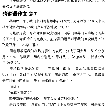
猜字谜游戏，不仅让我认识了很多字，而且增长了很多知识。我
喜欢玩猜谜语游戏。
猜谜语作文 篇7
星期六下午，我们来到周老师家补习作文，周老师说：“今天来玩
猜字谜游戏好吗？”我们兴高采烈地说：“好！”
先是热身赛，每次老师刚说完谜面，同学们就异口同声地把答案
报了出来，老师赞许的点点头。热身赛的题目对于我们来说就是：张
飞吃豆芽――小菜一碟！
周老师根据我们在热身赛中的表现，分成了两大组，队长分别
是：左栋、陈曦霖，组名分别是：“果栋队”、“冰激凌队”。我被分到
了“冰激凌队”
果栋队先接必答题：“一手推倒一座山。”果栋队得意洋洋地
说：“扫！”“答对了！”该我们队了，周老师说：“李字去了木。”陈曦霖
毫不犹豫地回答道：“子！”老师问道：“你确定？”
“确定！”
“你真的确定？”
李安南斩钉截铁地说：“确定以及肯定加保证。”
老师接着说：“恭喜你们，”我们脸上立刻绽开了笑容，可老师接