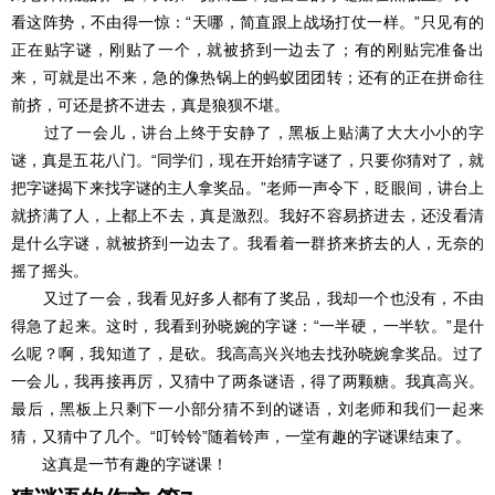
看这阵势，不由得一惊：“天哪，简直跟上战场打仗一样。”只见有的
正在贴字谜，刚贴了一个，就被挤到一边去了；有的刚贴完准备出
来，可就是出不来，急的像热锅上的蚂蚁团团转；还有的正在拼命往
前挤，可还是挤不进去，真是狼狈不堪。
过了一会儿，讲台上终于安静了，黑板上贴满了大大小小的字
谜，真是五花八门。“同学们，现在开始猜字谜了，只要你猜对了，就
把字谜揭下来找字谜的主人拿奖品。”老师一声令下，眨眼间，讲台上
就挤满了人，上都上不去，真是激烈。我好不容易挤进去，还没看清
是什么字谜，就被挤到一边去了。我看着一群挤来挤去的人，无奈的
摇了摇头。
又过了一会，我看见好多人都有了奖品，我却一个也没有，不由
得急了起来。这时，我看到孙晓婉的字谜：“一半硬，一半软。”是什
么呢？啊，我知道了，是砍。我高高兴兴地去找孙晓婉拿奖品。过了
一会儿，我再接再厉，又猜中了两条谜语，得了两颗糖。我真高兴。
最后，黑板上只剩下一小部分猜不到的谜语，刘老师和我们一起来
猜，又猜中了几个。“叮铃铃”随着铃声，一堂有趣的字谜课结束了。
这真是一节有趣的字谜课！