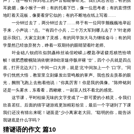
声了，连一根针掉到地上的声音都能够听见。我们冥思苦想，有的抓
耳挠腮，像小猴子一样；有的托着下巴，像一位思考者；有的直愣愣
地盯着天花板，像要看穿它似的；有的不断地在纸上写着……
一分钟过去了，两分钟过去了……终于有一位同学颤巍巍地举起
手来，小声说：“点。”“有四个小兵，二十万大军到哪儿去了？”叶老师
提示我们。大家立刻来了灵感，有的同学加大马力继续奋斗；有的同
学显然已经放弃努力，睁着一双期待的眼睛望着叶老师。
叶金础八钡卣玖似鹄矗柿丝谕倌崆嵘ぷ樱匙孕诺鼗卮稹笆恰唷
帧！彼肥恿艘幌陆淌依锲渌В幼沤馐停骸岸褪 ‘廿’，四个小兵就是四点
底，打开北边大门，中间一口大井，就是‘北’中间加上一个 ‘口’字。”同
学们恍然大悟，教室里立刻爆发出雷鸣般的掌声。我也投去羡慕的眼
光，阙朔飞跑上去抱着他说：“你真厉害！你是我的偶像。”陈烨铭则
还是一头雾水，东看看，西瞅瞅，一副盲人找不着北的感觉。
这节课，平时枯燥无味的文字变成了一群可爱的小精灵，令我们
欣喜若狂。后面的猜字谜游戏更加精彩纷呈，最后一个字谜到了下课
我们还没有猜出来呢！谜面是“少小离家老大回。”聪明的你，能告诉
我谜底是什么字吗？
猜谜语的作文 篇10