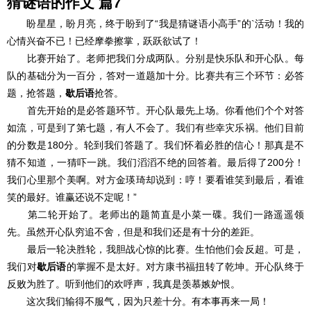
猜谜语的作文 篇7
盼星星，盼月亮，终于盼到了“我是猜谜语小高手”的`活动！我的
心情兴奋不已！已经摩拳擦掌，跃跃欲试了！
比赛开始了。老师把我们分成两队。分别是快乐队和开心队。每
队的基础分为一百分，答对一道题加十分。比赛共有三个环节：必答
题，抢答题，
歇后语
抢答。
首先开始的是必答题环节。开心队最先上场。你看他们个个对答
如流，可是到了第七题，有人不会了。我们有些幸灾乐祸。他们目前
的分数是180分。轮到我们答题了。我们怀着必胜的信心！那真是不
猜不知道，一猜吓一跳。我们滔滔不绝的回答着。最后得了200分！
我们心里那个美啊。对方金瑛琦却说到：哼！要看谁笑到最后，看谁
笑的最好。谁赢还说不定呢！”
第二轮开始了。老师出的题简直是小菜一碟。我们一路遥遥领
先。虽然开心队穷追不舍，但是和我们还是有十分的差距。
最后一轮决胜轮，我胆战心惊的比赛。生怕他们会反超。可是，
我们对
歇后语
的掌握不是太好。对方康书福扭转了乾坤。开心队终于
反败为胜了。听到他们的欢呼声，我真是羡慕嫉妒恨。
这次我们输得不服气，因为只差十分。有本事再来一局！