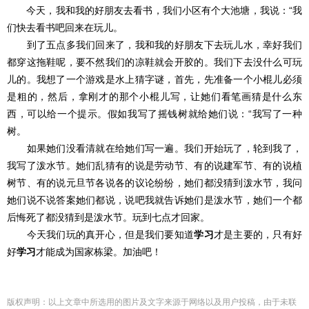
今天，我和我的好朋友去看书，我们小区有个大池塘，我说：“我
们快去看书吧回来在玩儿。
到了五点多我们回来了，我和我的好朋友下去玩儿水，幸好我们
都穿这拖鞋呢，要不然我们的凉鞋就会开胶的。我们下去没什么可玩
儿的。我想了一个游戏是水上猜字谜，首先，先准备一个小棍儿必须
是粗的，然后，拿刚才的那个小棍儿写，让她们看笔画猜是什么东
西，可以给一个提示。假如我写了摇钱树就给她们说：“我写了一种
树。
如果她们没看清就在给她们写一遍。我们开始玩了，轮到我了，
我写了泼水节。她们乱猜有的说是劳动节、有的说建军节、有的说植
树节、有的说元旦节各说各的议论纷纷，她们都没猜到泼水节，我问
她们说不说答案她们都说，说吧我就告诉她们是泼水节，她们一个都
后悔死了都没猜到是泼水节。玩到七点才回家。
今天我们玩的真开心，但是我们要知道
学习
才是主要的，只有好
好
学习
才能成为国家栋梁。加油吧！
版权声明：以上文章中所选用的图片及文字来源于网络以及用户投稿，由于未联