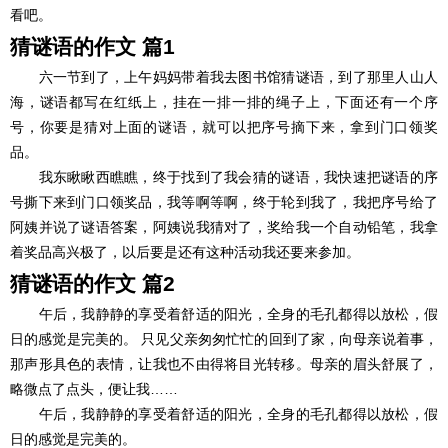
看吧。
猜
谜语
的作文 篇1
六一节到了，上午妈妈带着我去图书馆猜谜语，到了那里人山人
海，谜语都写在红纸上，挂在一排一排的绳子上，下面还有一个序
号，你要是猜对上面的谜语，就可以把序号摘下来，拿到门口领奖
品。
我东瞅瞅西瞧瞧，终于找到了我会猜的谜语，我快速把谜语的序
号撕下来到门口领奖品，我等啊等啊，终于轮到我了，我把序号给了
阿姨并说了谜语答案，阿姨说我猜对了，奖给我一个自动铅笔，我拿
着奖品高兴极了，以后要是还有这种活动我还要来参加。
猜谜语的作文 篇2
午后，我静静的享受着舒适的阳光，全身的毛孔都得以放松，假
日的感觉是完美的。 只见父亲匆匆忙忙的回到了家，向母亲说着事，
那声形具色的表情，让我也不由得将目光转移。母亲的眉头舒展了，
略微点了点头，便让我……
午后，我静静的享受着舒适的阳光，全身的毛孔都得以放松，假
日的感觉是完美的。