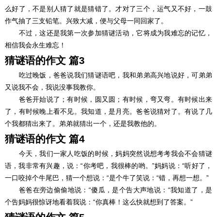
么好了，不是别人猜了就是猜错了。才对了三个，运气又不好，一鼓
作气抽了三支铅笔。兴致大减，便与父母一同回家了。
不过，这还是我第一次参加猜谜活动，它将成为我难忘的记忆，
相信我会永生难忘！
猜谜语的作文 篇3
吃过晚饭，爸爸说我们猜谜语吧，我和弟弟高兴地说好，可弟弟
又说我不会，我说没事我教你。
爸爸开始说了；有时候，圆又圆；有时候，弯又弯。有时候出来
了，有时候晚上看不见。我知道，是月亮。爸爸说猜对了。有说了几
个我都猜出来了。弟弟就猜出一个，还是我教他的。
猜谜语的作文 篇4
今天，我们一家人吃饭的时候，妈妈突然说想考考我会不会猜谜
语，我非常有兴趣，说：“你考吧，我很棒的哟。”妈妈说：“听好了，
一口咬掉个牛尾巴，猜一个想说：“是个牛了笑说：“错，再想一想。”
爸爸在旁边偷偷地说：“傻瓜，是个告大声地说：“我知道了，是
个告妈妈很惊讶地看着我说：“你真棒！这么快就想到了答案。”