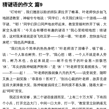
猜谜语的作文 篇9
“叮铃铃”，我们翘首以盼的班队课拉开了帷幕。叶老师快步如飞
地踏进教室，神秘兮兮地说：“同学们，今天我们来玩一个游戏――猜
字谜。”“耶！”同学们异口同声地欢呼起来。教室里顿时炸开了锅，大
家交头接耳：“今天会有哪些有趣的谜语？”我心里暗暗地想：猜谜
语，这对我来谁就是张飞吃豆芽――小菜一碟。“叶老师，您快放马过
来吧！”我也高声嚷道。
“我们先出个简单的热热身吧！”叶老师清了清嗓子，顿了顿，
说：“一个人靠在树旁。打一字。”我心想：嗯，一个人不就是单人旁
吗，树乃木也，合起来就是――耐不住性子的叶金葱∩担骸笆
‘休’。”耳尖的陈烨铭随声附和：“是 ‘休’！”叶老师苦笑着摇摇头，“对
――不――起！……”叶老师的脸就像六月的天气――说变就变。随即
又换上一副笑脸：“恭喜你！答对了。”别出心裁的叶老师，故弄玄虚
逗得大家捧腹大笑。陈烨铭被搞得丈二和尚摸不着头脑，随着大家一
起“呵呵”苦笑。
我还没有笑够，第二个谜语接踵而至。“上有二十万大军，下有四
个小兵，打开北边大门，中间一口大井。打一字。”教室里立刻鸦雀无