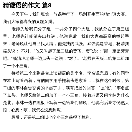
猜谜语的作文 篇8
今天下午，我们班第一节课举行了一场别开生面的猜灯谜大赛。
我们大家都高兴的又蹦又跳。
老师先给我们分了组，一共分了四个大组，我被分在了第三组
里。老师先让杨清去出灯谜，他说完后，我们大家都高高的举起手
来，老师说让他自己找人猜，他先找的武强。武强说是香皂。杨清摇
摇头说：“不对。”他又叫起了第二组的贾飞。贾飞说：“那一定是牙膏
吧。”杨清冲老师一边点头一边说：“对了。”老师在黑板上给第二组加
了一个小三角。
接着第二个来到讲台上读谜语的是李名。李名说完后，有的同学
在本上写着画着，有的同学用手拖着头思索着……就在这个时候，第
二组的李林自告奋勇的举起了手，满有把握的回答：“是‘北’。”李名点
了点头。老师又给第二组加了一个小三角。接着老师又问李林为什么
是北。李林一边在黑板上写着一边给我们解说。他说完后我才恍然大
悟，心想：咳，我怎么没想到呢。
最后，还是第二组以七个小三角获得了胜利。