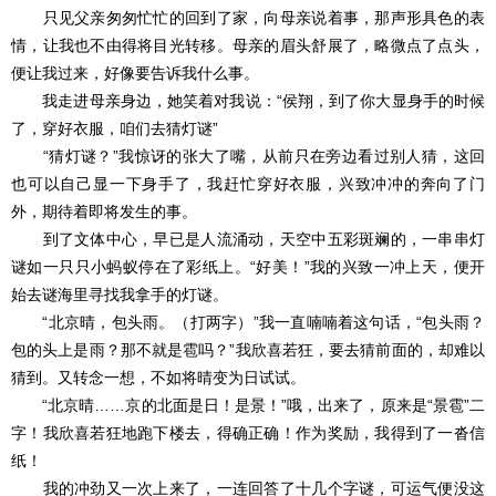
只见父亲匆匆忙忙的回到了家，向母亲说着事，那声形具色的表
情，让我也不由得将目光转移。母亲的眉头舒展了，略微点了点头，
便让我过来，好像要告诉我什么事。
我走进母亲身边，她笑着对我说：“侯翔，到了你大显身手的时候
了，穿好衣服，咱们去猜灯谜”
“猜灯谜？”我惊讶的张大了嘴，从前只在旁边看过别人猜，这回
也可以自己显一下身手了，我赶忙穿好衣服，兴致冲冲的奔向了门
外，期待着即将发生的事。
到了文体中心，早已是人流涌动，天空中五彩斑斓的，一串串灯
谜如一只只小蚂蚁停在了彩纸上。“好美！”我的兴致一冲上天，便开
始去谜海里寻找我拿手的灯谜。
“北京晴，包头雨。（打两字）”我一直喃喃着这句话，“包头雨？
包的头上是雨？那不就是雹吗？”我欣喜若狂，要去猜前面的，却难以
猜到。又转念一想，不如将晴变为日试试。
“北京晴……京的北面是日！是景！”哦，出来了，原来是“景雹”二
字！我欣喜若狂地跑下楼去，得确正确！作为奖励，我得到了一沓信
纸！
我的冲劲又一次上来了，一连回答了十几个字谜，可运气便没这