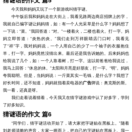
猜谜语的作文 篇5
今天我和妈妈又玩了一个新游戏叫猜字谜。
中午饭后我和妈妈走在大街上，我看见路两边商店招牌上的字，
我就自己编字谜让妈妈猜，如：有一个人光采草是什么字？妈妈想了
一下说：“菜。”我回答道：“对。”一楼着火，二楼也着火。打一字。妈
妈立即答道：“炎热的炎。”我们走到万祥眼睛店门口时，我看见
了“祥”字，我对妈妈说，一个人用自己的少了一个袖子的衣服抱住
羊，打一字。妈妈竟然没猜出来。最后还是我告诉她的。后来妈妈也
给我说了几个，如：一个人靠着树，打一字。这以前爸爸给我说过，
我马上回答：“休息的休。”太阳和月亮是好朋友，打一字。“明”。妈妈
夸我聪明。但是，当妈妈说：一斤菜其实一毛钱，是什么字？我想了
好长时间，还不知道，妈妈就指着卖电器的
广告
牌说：奥克斯的斯。
我一看，还真是呀。
我们走着说着猜着，今天我又在猜字谜游戏中认了好多字，学到
了好多知识。
猜谜语的作文 篇6
“同学们，猜字谜活动开始了，请大家把字谜贴在黑板上。”随着
刘老师清脆的声音，大家一拥而上，把自己的字谜贴在黑板上。我一