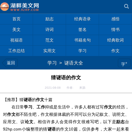
首页
励志
经典语录
感悟
美文
诗词
签名
情书
祝福语
范文
书籍名句
经典歌词
工作总结
实用文
学习
作文
返回
学习
>
谜语大全
+
字
猜谜语的作文
2021-08-08 作者: 来源:
【推荐】猜
谜语
的
作文
十篇
在日常
学习
、
工作
抑或是生活中，许多人都有过写
作文
的经历，
对
作文
都不陌生吧，作文根据体裁的不同可以分为记叙文、说明文、
应用文、议
论文
。相信许多人会觉得作文很难写吧，以下是
励志
台
92hp.com小编整理的猜
谜语
的作文10篇，仅供参考，大家一起来看