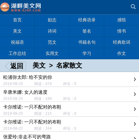
首页
励志
经典语录
感悟
美文
诗词
签名
情书
祝福语
范文
书籍名句
经典歌词
工作总结
实用文
学习
作文
美文
>
名家散文
返回
松浦弥太郎: 给不安的你
2019-08-25 阅读：474 评论：0
辛唐米娜: 女人的速度
2019-08-25 阅读：189 评论：0
卡尔维诺: 一只不配对的布鞋
2019-08-25 阅读：215 评论：0
卡尔维诺: 一只不配对的布鞋
2019-08-22 阅读：164 评论：0
张爱玲:非走不可的弯路