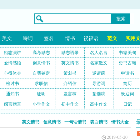
搜索
美文
诗词
签名
情书
祝福语
范文
实用
励志演讲
高考励志
励志语录
名人名言
书籍美句
爱情感悟
创意情书
英文情书
名家散文
史书古籍
心得体会
自我鉴定
策划书
邀请函
申请书
检讨书
求职信
介绍信
导游词
简历
通知书
证明
发言稿
竞选稿
欢迎词
感言赠言
小学作文
初中作文
高中作文
日记
英文情书
创意情书
一句话情书
表白情书
情书大全
界
2019-05-20