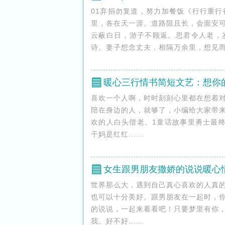
01弃捐勿复道，努力加餐饭《行行重
里，各在天一涯。道路阻且长，会面安
云蔽白日，游子不顾返。思君令人老，
诗。妻子想念丈夫，相隔万余里，想见而不
暖心三行情书简短文艺：想你
喜欢一个人啊，时时刻刻心里都在想着
陪在身边的人，就够了，小编给大家带
欢的人白头偕老。1童话故事里勇士最
干妈是红红......
女生跟男朋友撒娇的说说暖心
世界那么大，遇到自己真心喜欢的人真
也可以十分美好。跟男朋友在一起时，
的说说，一起来看看吧！只要梦里有你
我。好不好......