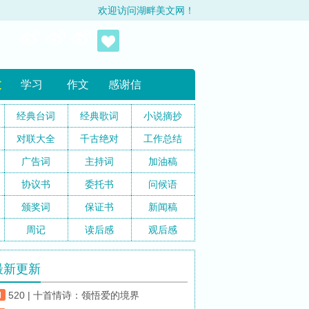
欢迎访问湖畔美文网！
文
学习
作文
感谢信
经典台词
经典歌词
小说摘抄
对联大全
千古绝对
工作总结
广告词
主持词
加油稿
协议书
委托书
问候语
颁奖词
保证书
新闻稿
周记
读后感
观后感
最新更新
520 | 十首情诗：领悟爱的境界