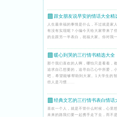
跟女朋友说早安的情话大全精
人生最幸福的事情是什么，不过就是家
有没有实现呢？小编今天给大家带来了
的去跟另一半表白，祝福大家。你对我一见
暖心到哭的三行情书精选大全
那个我们喜欢的人啊，哪怕只是看着，
追求自己想要的，追寻自己心中所爱，
吧，希望能够帮助到大家。1大学生的
些人是习惯......
经典文艺的三行情书表白情话
喜欢一个人，就是不管什么时候，心里
未来的路我们要一起携手走下去，而不