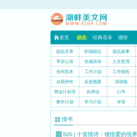
首页
励志
经典语录
感悟
励志文章
职场励志
励志故事
早安心语
伤感语录
人生哲理
合同范本
工作计划
工作报告
自我评价
应急预案
演讲稿
商业计划书
自荐信
口号
教学计划
学习计划
评语
情书
520 | 十首情诗：领悟爱的境