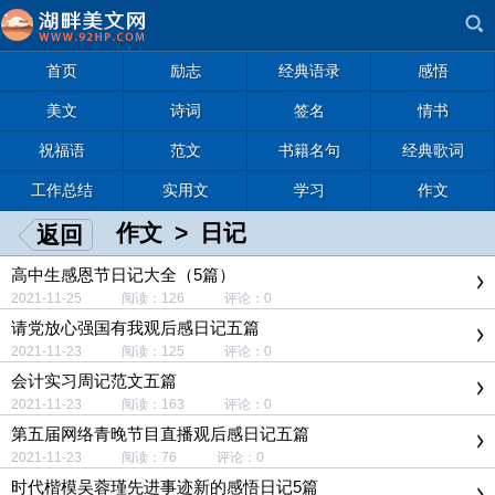
首页
励志
经典语录
感悟
美文
诗词
签名
情书
祝福语
范文
书籍名句
经典歌词
工作总结
实用文
学习
作文
作文
>
日记
返回
高中生感恩节日记大全（5篇）
2021-11-25 阅读：126 评论：0
请党放心强国有我观后感日记五篇
2021-11-23 阅读：125 评论：0
会计实习周记范文五篇
2021-11-23 阅读：163 评论：0
第五届网络青晚节目直播观后感日记五篇
2021-11-23 阅读：76 评论：0
时代楷模吴蓉瑾先进事迹新的感悟日记5篇