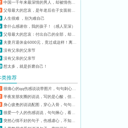
中国一千年来最深情的男人，却被情伤的最深
父母最大的悲哀，是年老后在子女面前变得小心翼翼！
人生很难 ，别为难自己
拿什么感谢你，我的孩子！（感人至深）
父母最大的悲哀：付出自己的全部，却养不出感恩的孩子
夫妻月退休金6000元，竟过成这样！离退休人要警醒了
没有父亲的父亲节
没有父亲的父亲节
想太多，就是折磨自己！
本类推荐
很痛心的qq伤感说说带图片，句句刺心，让人悲伤不已！
半夜发朋友圈的说说，写的是心酸，但读的却是孤独！
身心疲惫的说说配图，穿心入骨，句句直逼内心！
很爱一个人的伤感说说，句句揪心，看哭有故事的人！
突然心情不好的句子，伤感虐心，不知不觉就看哭了！