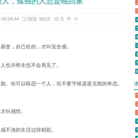
很大，孤独的人总是晚回家
 00:06:44
阅读: 981次
大
中
小
心易变，自己给的，才叫安全感。
的人也许终生也不会再见了。
备胎。你可以暗恋一个人，但不要守候遥遥无期的单恋。
这才叫感情。
不咸不淡的生活过得精彩。