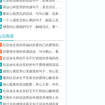
心里憋屈难受的说说句子，意味深长，看哭了无数人！
表达心碎想哭的伤感句子，直击泪点，令人心痛！
最近心烦意乱的说说，句句心酸，说多了都是眼泪！
一个人感觉无助心累的句子，触及心灵，令人泪湿眼眶！
感觉内心孤独的句子，触碰泪点，看一遍哭一遍！
热点阅读
往后余生祝你幸福好好爱自己的爱情伤感说说大全
对爱情失望的伤感说说，句句戳心，看哭了多少痴情人？
往后余生再也不见不打扰祝你幸福的伤感说说大全
往后余生各自安好的句子爱情感悟说说大全
感觉心累想哭心里难受的句子，伤心至极，心里压抑憋屈！
愿你往后余生平安喜乐的爱情心酸语录说说欣赏
身心疲惫的说说配图，穿心入骨，句句直逼内心！
往后余生各自安好互不打扰的心酸情感语录说说精选
不想长大的说说简短伤感语录感悟人生的句子精选
和过去的感情说再见句子说说伤感语录精选