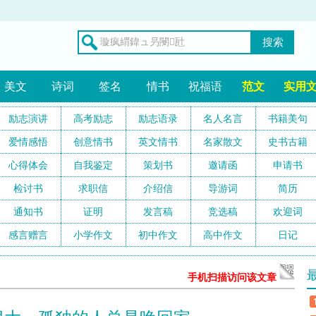
搜索
美文
诗词
签名
情书
祝福语
范文
实用
励志演讲
高考励志
励志语录
名人名言
书籍美句
爱情感悟
创意情书
英文情书
名家散文
史书古籍
心得体会
自我鉴定
策划书
邀请函
申请书
检讨书
求职信
介绍信
导游词
简历
通知书
证明
发言稿
竞选稿
欢迎词
感言赠言
小学作文
初中作文
高中作文
日记
手机扫描访问该文章