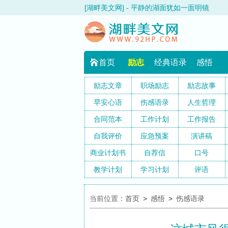
[湖畔美文网] - 平静的湖面犹如一面明镜
首页
励志
经典语录
感悟
励志文章
职场励志
励志故事
早安心语
伤感语录
人生哲理
合同范本
工作计划
工作报告
自我评价
应急预案
演讲稿
商业计划书
自荐信
口号
教学计划
学习计划
评语
当前位置：
首页
>
感悟
>
伤感语录