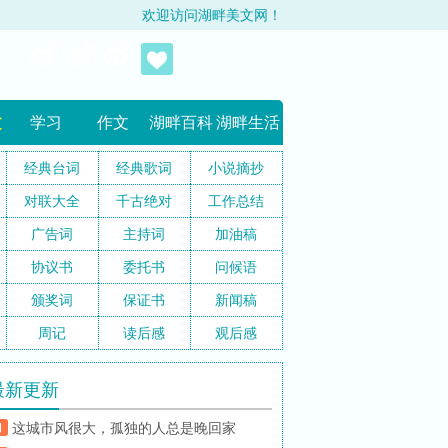
欢迎访问湖畔美文网！
文
学习
作文
湖畔百科
湖畔生活
经典台词
经典歌词
小说摘抄
对联大全
千古绝对
工作总结
广告词
主持词
加油稿
协议书
委托书
问候语
颁奖词
保证书
新闻稿
周记
读后感
观后感
最新更新
这城市风很大，孤独的人总是晚回家