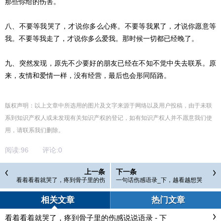
那些你给的伤害。
八、不要等我哭了，才说你多么心疼。不要等我累了，才说你愿意等
我。不要等我走了，才说你多么爱我。那时候一切都已经晚了。
九、突然发现，原先不少要好的朋友已经在不知不觉中失去联系。原
来，友情和爱情一样，没有经营，最后也会形同陌路。
版权声明：以上文章中所选用的图片及文字来源于网络以及用户投稿，由于未联
系到知识产权人或未发现有关知识产权的登记，如有知识产权人并不愿意我们使
用，请联系
我们
删除
。
阅读:
96
评论:
0
上一条
下一条
看着看着就哭了，疼到骨子里的伤
一句话伤感语录_下，越看越想哭
感说说语录 - 下
相关文章
热门文章
看着看着就哭了，疼到骨子里的伤感说说语录 - 下