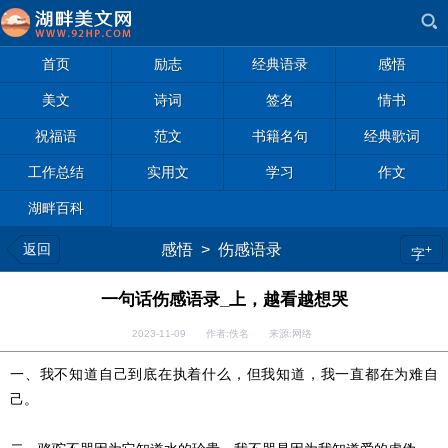
首页
励志
经典语录
感悟
美文
诗词
签名
情书
祝福语
范文
书籍名句
经典歌词
工作总结
实用文
学习
作文
湖畔百科
返回
感悟
>
伤感语录
+
字
一句话伤感语录_上，越看越想哭
2023-11-09 作者:佚名 来源:网络
一、我不知道自己到底在执着什么，但我知道，我一直都在为难自
己。