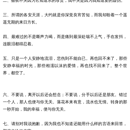
二、骆驼不哭因为它知道水的珍贵，我不哭是因为我知道爱的虚伪。
三、所谓的各安天涯，大约就是你深觉良宵苦短，而我却盼着一个遥
遥无期的来日方长。
四、最难过的不是嘶声力竭，而是痛到最深处喘不上气，手在发抖，
连眼泪都得忍着。
五、只是一个人安静地流泪，悲伤到不能自已。再也回不来了，那些
安静幸福的时光，那些相濡以沫的爱情，再也找不回来了。整个世
界，都空了。
六、不要说，离开以后还会想念；不要说，分手以后还是朋友。错过
一个人，那人也便与你无关。落花本来有意，流水也无情。转身的那
一秒开始，我的幸福，便与你无关。
七、请别对我说抱歉，因为我也不知道还能用什么样的言语来回答，