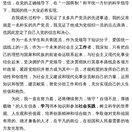
坚信，在党的正确领导下，在＂一国两制＂和平统一方针的科学指导
下，我国的统一大业必将实现。
在我成长过程中，我见证了太多共产党员的先进事迹。我的父亲
就是一名朴实的共产党员，我见证了他成为党组织一员的点点滴滴，
也因此坚定了自己入党的信念和决心。
作为一名大学生和共青团员，作为党领导下知识分子、爱国统一
战线上的一员，作为一个未来的社会主义
工作
者，我深知，只有把自
己的理想与国家和民族的前途命运联系起来，与社会主义现代化事业
结合起来，坚决拥护共产党领导，坚决贯彻执行其基本路线及各项方
针政策，紧跟党组织并努力成为其中一员，才能程度的发挥自己的主
动性和创造性，为社会主义建设和现代化事业贡献自己的力量，运用
知识和智慧，建言献策，替党分担工作和任务，充分实现自己的人生
价值和抱负。
为此，我一直在努力着，还将继续努力，恪守＂自强不息，厚德
载物＂的人生信条，
学习
书本知识和参加
社会实践
，树立科学的世界
观、人生观和价值观，培养创新精神和综合能力，争取做对党和祖国
有用的、德才兼备的人才，在平凡的岗位，在祖国和人民最需要的地
方发光发热。