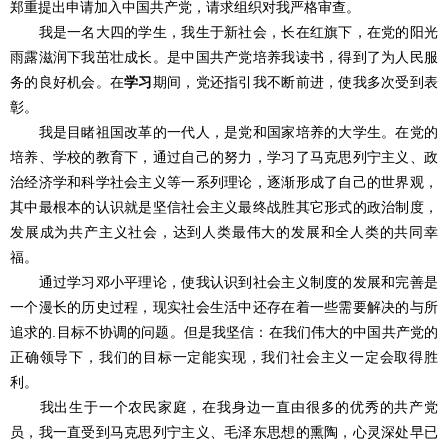
郑重提出申请加入中国共产党，请求组织对我严格审查。
我是一名大四的学生，我生于新社会，长在红旗下，在党的阳光
雨露滋润下我茁壮成长。是中国共产党培养我读书，得到了为人民服
务的良好机会。在
学习
期间，党还指引我不断前进，使我多次受到表
彰。
我是目睹祖国改革的一代人，是党和国家培养的大学生。在党的
培养、学校的教育下，通过自己的努力，学习了马克思列宁主义、政
治经济学和科学社会主义等一系列理论，逐渐形成了自己的世界观，
其中最根本的认识就是坚信社会主义最终战胜其它形式的政治制度，
发展成为共产主义社会，达到人类最伟大的发展和全人类的共同幸
福。
通过学习邓小平理论，使我认识到社会主义制度的发展和完善是
一个漫长的历史过程，现实社会生活中还存在着一些需要解决的与所
追求的.目标不协调的问题。但是我坚信：在我们伟大的中国共产党的
正确领导下，我们的目标一定能实现，我们社会主义一定会取得胜
利。
我出生于一个农民家庭，在我身边一直由很多的优秀的共产党
员，我一直受到马克思列宁主义、毛泽东思想的熏陶，心灵深处早已