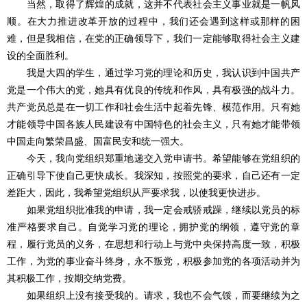
当然，取得了辉煌的成就，这并不代表社会主义事业就是一帆风
顺。在大力推进改革开放的过程中，我们还会遇到这样或那样的困
难，但是我相信，在党的正确领导下，我们一定能够取得社会主义建
设的全面胜利。
我是大四的学生，通过学习党的理论和历史，我认识到中国共产
党是一个伟大的党，她具有优良的传统和作风，具有极强的战斗力。
共产党员总是在一切工作和社会生活中起着先锋、模范作用。只有她
才能领导中国各族人民建设有中国特色的社会主义，只有她才能带领
中国走向繁荣昌盛、国富民安和统一强大。
今天，我向党组织郑重地递交入党申请书。希望能够在党组织的
正确引导下使自己更快成长。我深知，按照党的要求，自己还有一定
差距大，因此，我希望党组织从严要求我，以使我更快进步。
如果党组织批准我的申请，我一定会戒骄戒躁，继续以党员的标
准严格要求自己。自觉学习党的理论，拥护党的纲领，遵守党的章
程，履行党员的义务，在思想和行动上与党中央保持高度一致，积极
工作，为党的事业奋斗终身，永不叛党，积极参加党的各项活动并为
其积极工作，按期交纳党费。
如果组织上没有接受我的。请求，我也不会气馁，而要继续为之