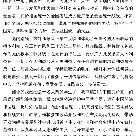
团结在一起，同各民主党派、无党派民主人士、各民族的力量团结在
一起，进一步发展和壮大由全体社会主义的劳动者、拥护社会主义的
爱国者、拥护祖国统一的爱国者组成的最广泛的爱国统一战线。不断
加强全国人民包括台湾同胞、港澳同胞和海外侨胞的团结。按照“一个
国家、两种制度”的方针，完成祖国统一的大业。
党的路线、方针和政策上集中反映和体现了全国各族人民群众的
根本利益；在工作作风和工作方法上坚持走群众路线，并将群众路线
作为党的根本工作路线；在党员的行动上，要求广大党员坚持人民利
益高于一切，个人利益服从人民利益，在任何时候都把群众利益放在
第一位，与群众共同进退，保持最密切的联系，绝对不允许任何党员
脱离群众，做到一切为了群众，一切依靠群众，从群众中来，到群众
中去。坚持吃苦在前，享受在后，克己奉公，多做贡献。
如今的我已经是一名大四的学生了，我申请加入中国共产党，如
果党组织能够接纳我，我会继续坚决拥护中国共产党，遵守中国的法
律法规，反对分 裂祖国，维护祖国统一，认真贯彻执行党的基本路线
和各项方针、政策，积极参加改革开放和社会主义现代化建设，带动
群众为经济发展和社会进步艰苦奋斗，在学习和社会生活中起先锋模
范作用。认真学习马克思列宁主义、毛泽东思想、邓小平理论，学习