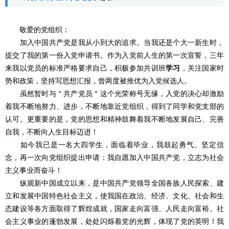
敬爱的党组织：
加入中国共产党是我从小到大的追求。当我还是个大一新生时，
提交了我的第一份入党申请书。作为入党前人生的第一次宣誓，三年
来我以党员的标准严格要求自己，积极参加共训班
学习
，关注国家时
势和政策，坚持写思想汇报，曾两度被推优为入党候选人。
虽然暂时与＂共产党员＂这个光荣称号无缘，入党的决心却激励
着我不断地努力、进步，不断地靠近党组织，得到了同学和党支部的
认可。更重要的是，党的思想和精神鼓舞着我不断地发展自己、完善
自我，不断向人生目标迈进！
如今我已是一名大四学生，面临着毕业，我鼓起勇气、坚定信
念，再一次向党组织提出申请：我自愿加入中国共产党，立志为社会
主义事业而奋斗！
纵观新中国成立以来，是中国共产党领导全国各族人民探索、建
立和发展中国特色社会主义，使我国在政治、经济、文化、社会和生
态建设等各方面取得了辉煌成就，国家走向富强、人民走向富裕。社
会主义事业的蓬勃发展，处处闪烁着党的光辉，体现了党的英明！我