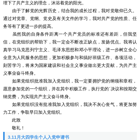
埋下了共产主义的理念，沐浴着党的阳光。
由于了解党的光辉历史，结合我的成长过程，我对党敬仰已久。
通过对党章、党纲、党史及有关文件的学习，我对共产党的性质、任
务等有了更进一步的提高。
虽然我的自身条件距离一个共产党员的标准还有差距，但我坚
信，在党组织的帮助下，我一定会不断改正缺点，发扬优点。我将认
真学习马克思列宁主义、毛泽东思想和邓小平理论，进一步树立全心
全意为人民服务的思想，更加积极参与和搞好班级工作、各项活动，
刻苦学习，将来为国家建设和社会主义事业做出更大贡献，为共产主
义事业奋斗终身。
如果党组织批准我加入党组织，我一定要拥护党的纲领和章程，
愿意参加党的一个组织，并在其中积极工作，执行党的`决议和按期交
纳党费，为实现共产主义奋斗终身。
如果党组织没有批准我加入党组织，我决不灰心丧气，将更加努
力工作，争取早日加入党组织。
此致
敬礼！
3.11月大四学生个人入党申请书