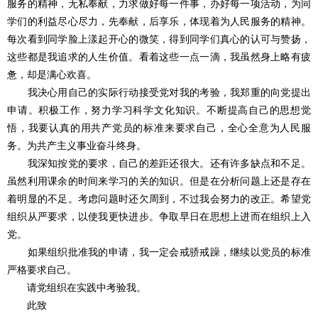
服务的精神，无私奉献，力求做好每一件事，办好每一项活动，为同
学们的利益尽心尽力，先奉献，后享乐，体现着为人民服务的精神。
每次看到同学脸上漾起开心的微笑，得到同学们真心的认可与赞扬，
这些都是我追求的人生价值。看着这些一点一滴，我虽然身上略有疲
惫，却是满心欢喜。
我决心用自己的实际行动接受党对我的考验，我郑重的向党提出
申请。积极工作，努力学习科学文化知识。不断提高自己的思想觉
悟，我要认真的用共产党员的标准来要求自己，全心全意为人民服
务。为共产主义事业奋斗终身。
我深知按党的要求，自己的差距还很大。还有许多缺点和不足。
虽然利用课余的时间来学习的关的知识。但是在分析问题上还是存在
着明显的不足。考虑问题时还欠周到，不过我会努力的改正。希望党
组织从严要求，以使我更快进步。争取早日在思想上进而在组织上入
党。
如果组织批准我的申请，我一定会戒骄戒躁，继续以党员的标准
严格要求自己。
请党组织在实践中考验我。
此致