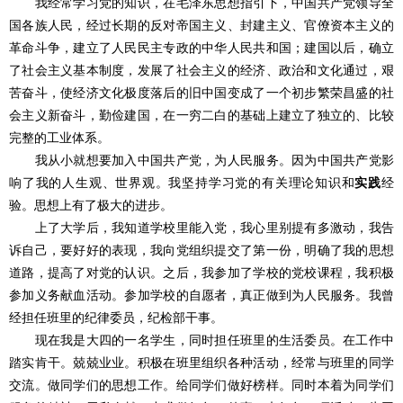
我经常学习党的知识，在毛泽东思想指引下，中国共产党领导全
国各族人民，经过长期的反对帝国主义、封建主义、官僚资本主义的
革命斗争，建立了人民民主专政的中华人民共和国；建国以后，确立
了社会主义基本制度，发展了社会主义的经济、政治和文化通过，艰
苦奋斗，使经济文化极度落后的旧中国变成了一个初步繁荣昌盛的社
会主义新奋斗，勤俭建国，在一穷二白的基础上建立了独立的、比较
完整的工业体系。
我从小就想要加入中国共产党，为人民服务。因为中国共产党影
响了我的人生观、世界观。我坚持学习党的有关理论知识和
实践
经
验。思想上有了极大的进步。
上了大学后，我知道学校里能入党，我心里别提有多激动，我告
诉自己，要好好的表现，我向党组织提交了第一份，明确了我的思想
道路，提高了对党的认识。之后，我参加了学校的党校课程，我积极
参加义务献血活动。参加学校的自愿者，真正做到为人民服务。我曾
经担任班里的纪律委员，纪检部干事。
现在我是大四的一名学生，同时担任班里的生活委员。在工作中
踏实肯干。兢兢业业。积极在班里组织各种活动，经常与班里的同学
交流。做同学们的思想工作。给同学们做好榜样。同时本着为同学们