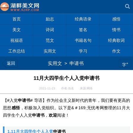
首页
励志
经典语录
感悟
美文
诗词
签名
情书
祝福语
范文
书籍名句
经典歌词
工作总结
实用文
学习
作文
返回
实用文
>
申请书
+
字
11月大四学生个人入党申请书
2021-11-23 作者:佚名 来源:网络
【#入党
申请书
# 导语】作为社会主义新时代的青年，我们要有更高的
思想
感悟
，积极加入党组织。以下是
&＃169;
无忧
考网整理的11月大
四学生个人入党
申请书
，
欢迎
阅读！
1.11月大四学生个人入党
申请书