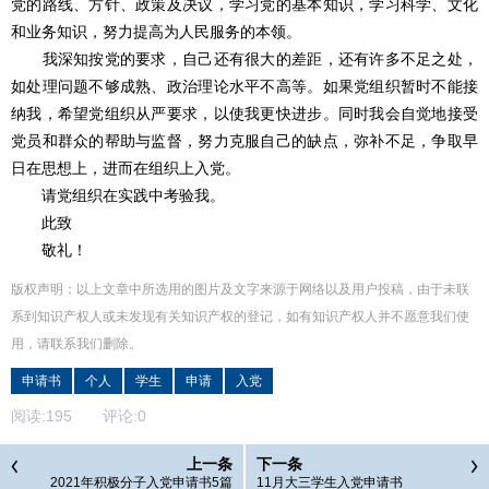
党的路线、方针、政策及决议，学习党的基本知识，学习科学、文化
和业务知识，努力提高为人民服务的本领。
我深知按党的要求，自己还有很大的差距，还有许多不足之处，
如处理问题不够成熟、政治理论水平不高等。如果党组织暂时不能接
纳我，希望党组织从严要求，以使我更快进步。同时我会自觉地接受
党员和群众的帮助与监督，努力克服自己的缺点，弥补不足，争取早
日在思想上，进而在组织上入党。
请党组织在实践中考验我。
此致
敬礼！
版权声明：以上文章中所选用的图片及文字来源于网络以及用户投稿，由于未联
系到知识产权人或未发现有关知识产权的登记，如有知识产权人并不愿意我们使
用，请联系
我们
删除
。
申请书
个人
学生
申请
入党
阅读:
195
评论:
0
上一条
下一条
2021年积极分子入党申请书5篇
11月大三学生入党申请书