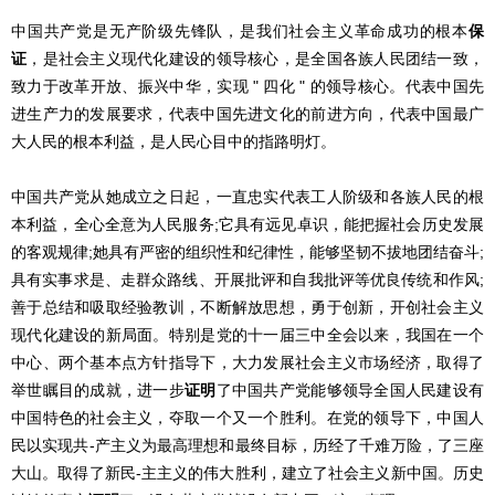
中国共产党是无产阶级先锋队，是我们社会主义革命成功的根本
保
证
，是社会主义现代化建设的领导核心，是全国各族人民团结一致，
致力于改革开放、振兴中华，实现 " 四化 " 的领导核心。代表中国先
进生产力的发展要求，代表中国先进文化的前进方向，代表中国最广
大人民的根本利益，是人民心目中的指路明灯。
中国共产党从她成立之日起，一直忠实代表工人阶级和各族人民的根
本利益，全心全意为人民服务;它具有远见卓识，能把握社会历史发展
的客观规律;她具有严密的组织性和纪律性，能够坚韧不拔地团结奋斗;
具有实事求是、走群众路线、开展批评和自我批评等优良传统和作风;
善于总结和吸取经验教训，不断解放思想，勇于创新，开创社会主义
现代化建设的新局面。特别是党的十一届三中全会以来，我国在一个
中心、两个基本点方针指导下，大力发展社会主义市场经济，取得了
举世瞩目的成就，进一步
证明
了中国共产党能够领导全国人民建设有
中国特色的社会主义，夺取一个又一个胜利。在党的领导下，中国人
民以实现共-产主义为最高理想和最终目标，历经了千难万险，了三座
大山。取得了新民-主主义的伟大胜利，建立了社会主义新中国。历史