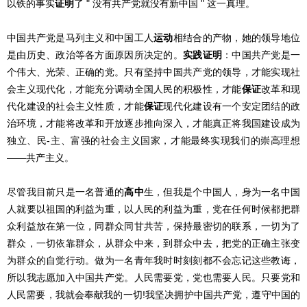
以铁的事实
证明
了 " 没有共产党就没有新中国 " 这一真理。
中国共产党是马列主义和中国工人
运动
相结合的产物，她的领导地位
是由历史、政治等各方面原因所决定的。
实践
证明
：中国共产党是一
个伟大、光荣、正确的党。只有坚持中国共产党的领导，才能实现社
会主义现代化，才能充分调动全国人民的积极性，才能
保证
改革和现
代化建设的社会主义性质，才能
保证
现代化建设有一个安定团结的政
治环境，才能将改革和开放逐步推向深入，才能真正将我国建设成为
独立、民-主、富强的社会主义国家，才能最终实现我们的崇高理想
——共产主义。
尽管我目前只是一名普通的
高中
生，但我是个中国人，身为一名中国
人就要以祖国的利益为重，以人民的利益为重，党在任何时候都把群
众利益放在第一位，同群众同甘共苦，保持最密切的联系，一切为了
群众，一切依靠群众，从群众中来，到群众中去，把党的正确主张变
为群众的自觉行动。做为一名青年我时时刻刻都不会忘记这些教诲，
所以我志愿加入中国共产党。人民需要党，党也需要人民。只要党和
人民需要，我就会奉献我的一切!我坚决拥护中国共产党，遵守中国的