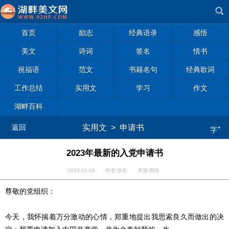
首页
励志
经典语录
感悟
美文
诗词
签名
情书
祝福语
范文
书籍名句
经典歌词
工作总结
实用文
学习
作文
湖畔百科
返回
实用文
>
申请书
+
字
2023年最新的入党申请书
2023-11-06 作者:佚名 来源:网络
尊敬的党组织：
今天，我怀揣着万分激动的心情，郑重地提出我思索良久而做出的决