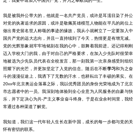
定：我要申请加入中国共产党，并为之奉献我的一生。
我是被我外公带大的，他就是一名共产党员，或许是耳濡目染了外公
对党的执著追求的原因，或许是敬佩英雄模范人物能在平凡的岗位上
做出青史留名世人称颂的事迹的缘故，我从小就树立了一定要加入中
国共产党的远大志向，并且一直持续到了今天，热情更是有增无减。
党的光辉形象就牢牢地铭刻在我的心中，鼓舞着我前进。还记得刚刚
迈入学校大门的我，由于对自己的严格要求，在加入少先队时很荣幸
地被选为少先队员代表在全校发言，那一刻我第一次亲身感受到组织
照耀下的光芒，并更加坚定了入党的信念。随后在不断
学习
和为之奋
斗的漫漫征途上，我洒下了无数的汗水，也耕耘出了丰硕的果实。在
20xx年北京奥运会落幕之际，我以优秀团员的身份光荣地成为了北京
市志愿者中的一员。我深刻地体验到全心全意为人民服务的自豪与快
乐，并下定决心为共-产主义事业奋斗终身。于是在业余时间里，我经
常通过各种渠道了解党。
我知道，我们这一代年轻人生长在新中国，成长的每一步都与党的关
怀有密切的联系。