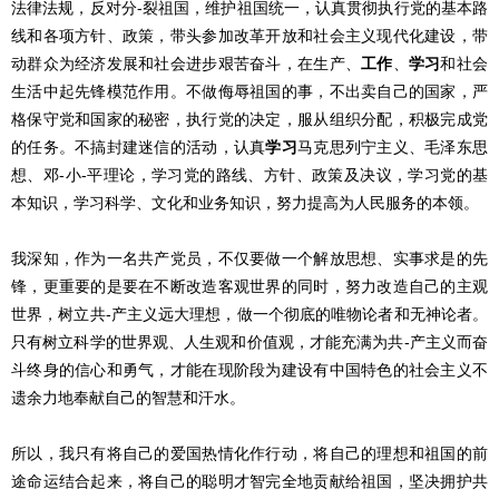
法律法规，反对分-裂祖国，维护祖国统一，认真贯彻执行党的基本路
线和各项方针、政策，带头参加改革开放和社会主义现代化建设，带
动群众为经济发展和社会进步艰苦奋斗，在生产、
工作
、
学习
和社会
生活中起先锋模范作用。不做侮辱祖国的事，不出卖自己的国家，严
格保守党和国家的秘密，执行党的决定，服从组织分配，积极完成党
的任务。不搞封建迷信的活动，认真
学习
马克思列宁主义、毛泽东思
想、邓-小-平理论，学习党的路线、方针、政策及决议，学习党的基
本知识，学习科学、文化和业务知识，努力提高为人民服务的本领。
我深知，作为一名共产党员，不仅要做一个解放思想、实事求是的先
锋，更重要的是要在不断改造客观世界的同时，努力改造自己的主观
世界，树立共-产主义远大理想，做一个彻底的唯物论者和无神论者。
只有树立科学的世界观、人生观和价值观，才能充满为共-产主义而奋
斗终身的信心和勇气，才能在现阶段为建设有中国特色的社会主义不
遗余力地奉献自己的智慧和汗水。
所以，我只有将自己的爱国热情化作行动，将自己的理想和祖国的前
途命运结合起来，将自己的聪明才智完全地贡献给祖国，坚决拥护共