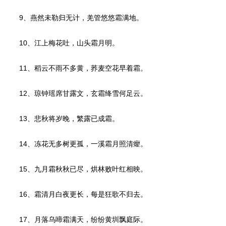
9、燕然未勒归无计，羌管悠悠霜满地。
10、江上梅花吐，山头霜月明。
11、稻云不雨不多黄，荞麦空花早着霜。
12、琼钟瑶席甘露文，玄霜绛雪何足云。
13、悲秋将岁晚，繁露已成霜。
14、冻花无多树更孤，一溪霜月照清癯。
15、九月霜秋秋已尽，烘林败叶红相映。
16、霜清月白夜更长，每是狂歌不归去。
17、月落乌啼霜满天，纷纷黄圳飘庭际。