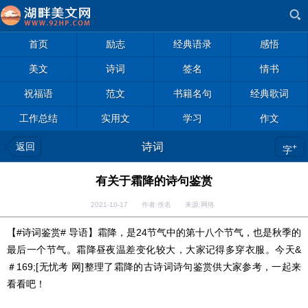
首页
励志
经典语录
感悟
美文
诗词
签名
情书
祝福语
范文
书籍名句
经典歌词
工作总结
实用文
学习
作文
返回
诗词
+
字
有关于霜降的诗句鉴赏
2021-10-17 作者:佚名 来源:网络
【#诗词鉴赏# 导语】霜降，是24节气中的第十八个节气，也是秋季的
最后一个节气。霜降昼夜温差变化较大，大家记得多穿衣服。今天
&
＃169;
[无忧考 网]整理了霜降的古诗词诗句鉴赏供大家参考，一起来
看看吧！