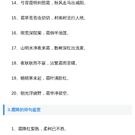
14、弓背霞明剑照霜，秋风走马出咸阳。
15、霜草苍苍虫切切，村南村北行人绝。
16、雨荒深院菊，霜倒半池莲。
17、山明水净夜来霜，数树深红出浅黄。
18、夜耿耿而不寐，沾繁霜而至曙。
19、晓晴寒未起，霜叶满阶红。
20、朝光浮烧野，霜华净碧空。
3.霜降的诗句鉴赏
1、霜降红梨熟，柔柯已不胜。