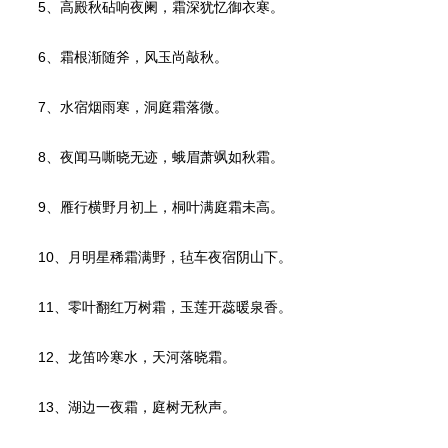
5、高殿秋砧响夜阑，霜深犹忆御衣寒。
6、霜根渐随斧，风玉尚敲秋。
7、水宿烟雨寒，洞庭霜落微。
8、夜闻马嘶晓无迹，蛾眉萧飒如秋霜。
9、雁行横野月初上，桐叶满庭霜未高。
10、月明星稀霜满野，毡车夜宿阴山下。
11、零叶翻红万树霜，玉莲开蕊暖泉香。
12、龙笛吟寒水，天河落晓霜。
13、湖边一夜霜，庭树无秋声。