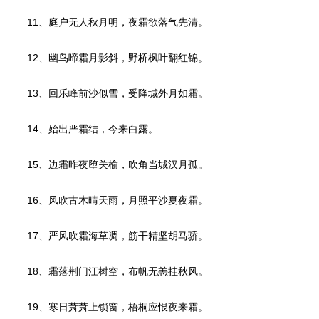
11、庭户无人秋月明，夜霜欲落气先清。
12、幽鸟啼霜月影斜，野桥枫叶翻红锦。
13、回乐峰前沙似雪，受降城外月如霜。
14、始出严霜结，今来白露。
15、边霜昨夜堕关榆，吹角当城汉月孤。
16、风吹古木晴天雨，月照平沙夏夜霜。
17、严风吹霜海草凋，筋干精坚胡马骄。
18、霜落荆门江树空，布帆无恙挂秋风。
19、寒日萧萧上锁窗，梧桐应恨夜来霜。