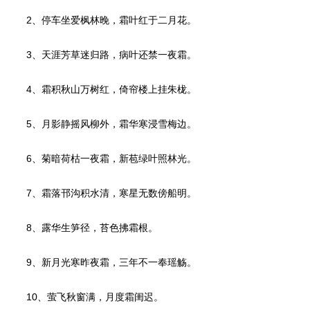
2、停车坐爱枫林晚，霜叶红于二月花。
3、天涯芳草迷归路，病叶还禁一夜霜。
4、霜积秋山万树红，倚帘楼上挂朱栊。
5、月影静摇风柳外，霜华寒浸雪梅边。
6、菊暗荷枯一夜霜，新苞绿叶照林光。
7、霜落邗沟积水清，寒星无数傍船明。
8、露华生笋径，苔色拂霜根。
9、新月光寒昨夜霜，三年不一奉瑶觞。
10、萤飞秋窗满，月度霜闺迟。