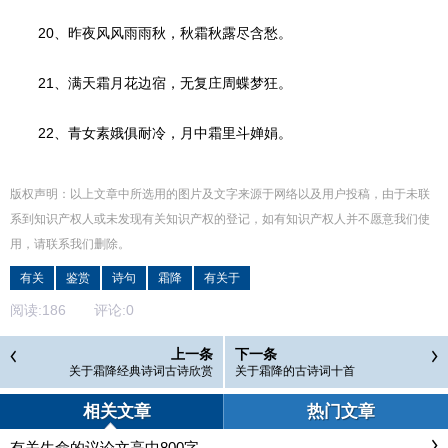
20、昨夜风风雨雨秋，秋霜秋露尽含愁。
21、满天霜月花边宿，无复庄周蝶梦狂。
22、青女素娥俱耐冷，月中霜里斗婵娟。
版权声明：以上文章中所选用的图片及文字来源于网络以及用户投稿，由于未联
系到知识产权人或未发现有关知识产权的登记，如有知识产权人并不愿意我们使
用，请联系
我们
删除
。
有关
鉴赏
诗句
霜降
有关于
阅读:
186
评论:
0
上一条
下一条
关于霜降经典诗词古诗欣赏
关于霜降的古诗词十首
相关文章
热门文章
有关生命的议论文高中800字