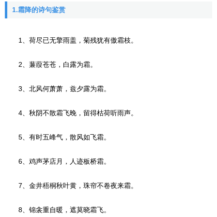
1.霜降的诗句鉴赏
1、荷尽已无擎雨盖，菊残犹有傲霜枝。
2、蒹葭苍苍，白露为霜。
3、北风何萧萧，兹夕露为霜。
4、秋阴不散霜飞晚，留得枯荷听雨声。
5、有时五峰气，散风如飞霜。
6、鸡声茅店月，人迹板桥霜。
7、金井梧桐秋叶黄，珠帘不卷夜来霜。
8、锦衾重自暖，遮莫晓霜飞。