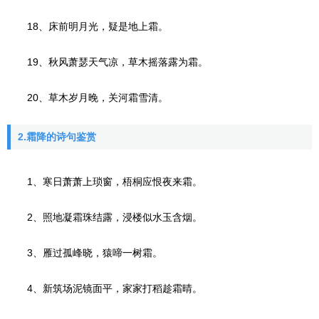
18、床前明月光，疑是地上霜。
19、秋风萧瑟天气凉，草木摇落露为霜。
20、草木岁月晚，关河霜雪清。
2.霜降的诗句鉴赏
1、寒日萧萧上琐窗，梧桐应恨夜来霜。
2、照地凝霜珠结露，浸楼似水玉含烟。
3、雁过孤峰晓，猿啼一树霜。
4、新筑场泥镜面平，家家打稻趁霜晴。