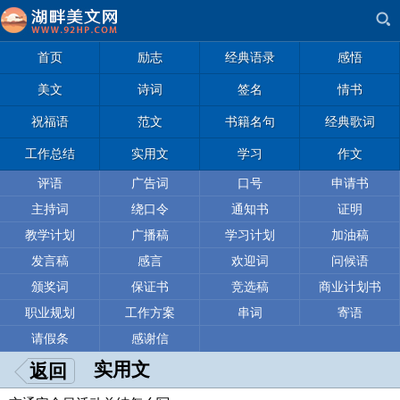
首页
励志
经典语录
感悟
美文
诗词
签名
情书
祝福语
范文
书籍名句
经典歌词
工作总结
实用文
学习
作文
评语
广告词
口号
申请书
主持词
绕口令
通知书
证明
教学计划
广播稿
学习计划
加油稿
发言稿
感言
欢迎词
问候语
颁奖词
保证书
竞选稿
商业计划书
职业规划
工作方案
串词
寄语
请假条
感谢信
实用文
返回