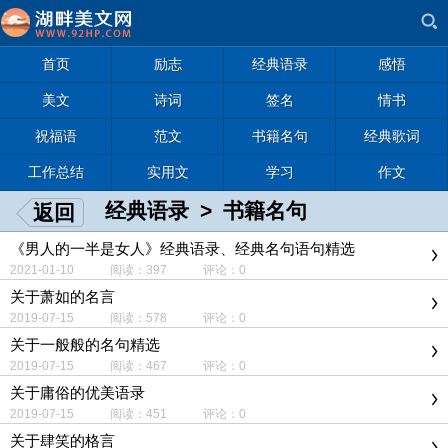
首页
励志
经典语录
感悟
美文
诗词
签名
情书
祝福语
范文
书籍名句
经典歌词
工作总结
实用文
学习
作文
经典语录
>
书籍名句
返回
《男人的一半是女人》经典语录、经典名句语句精选
2021-01-10 阅读：397 评论：0
关于萧如的名言
2019-07-15 阅读：578 评论：0
关于一般般的名句精选
2019-07-15 阅读：467 评论：0
关于庸俗的优美语录
2019-07-15 阅读：451 评论：0
关于肆笑的格言