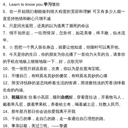
4、Learn to know you.
学习
懂你
5、在一开始我们都能做到很大程度的宽容和理解 可又有多少人能一
直坚持热情和耐心只增不减
6、只是回光返照，还真的以为逃离了濒死的命运
7、情不知所起，一往而情深，怎奈何，如花美眷，终不敵，似水流
年。
8、☆ 想把一个男人留在身边，就要让他知道，你随时可以离开他。
9、今天是你的生日，你的朋友为你点播了一首动力火车的当，请拿你
的手机在地板上狠狠地敲一下…好，点歌完毕
10、凭一张照片就说喜欢，次奥，你以为是在逛淘宝呢。
11、不懂自己，有時莫名其妙的傻笑，有時莫名其妙的心痛
12、用安详恬静的姿态纯粹着生活的情调，用清雅恬淡的芳香演绎着
生命的内涵。
13、
祝福
朋友:住着小高层，睡到
自然
醒，穿着普拉达，开着牧马人，
戴着蒂凡尼，拨着苹果机，养着哈士奇，喝着威士忌，狂数人民币。
14、那年那月那日你会说你爱我离不开我
15、干自己的事，走自己的路，走一条通往自己理想的路。
16、事亲以敬，美过三牲。——挚虞