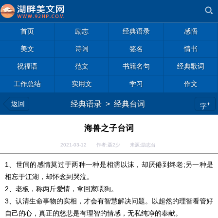
首页
励志
经典语录
感悟
美文
诗词
签名
情书
祝福语
范文
书籍名句
经典歌词
工作总结
实用文
学习
作文
返回
经典语录
>
经典台词
+
字
海兽之子台词
2021-03-12 作者:聂2少 来源:励志台
1、世间的感情莫过于两种一种是相濡以沫，却厌倦到终老;另一种是
相忘于江湖，却怀念到哭泣。
2、老板，称两斤爱情，拿回家喂狗。
3、认清生命事物的实相，才会有智慧解决问题。以超然的理智看管好
自己的心，真正的慈悲是有理智的情感，无私纯净的奉献。