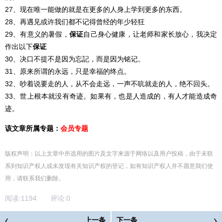
27、现在唯一能做的就是在更多的人身上学到更多的东西。
28、再遇见或许我们都不记得曾经的年少轻狂
29、有意义的暑假，
保证
自己身心健康，让老师和家长放心，我决定
作出以下
保证
30、决口不提不是因为忘記，而是因为铭记。
31、原来所谓的永远，只是幸福的终点。
32、吵着说要走的人，从不会走远，一声不吭就走的人，绝不回头。
33、世上根本就没有奇迹。如果有，也是人造成的，有人才能造成奇
迹。
该文章所属专题：
会员专题
版权声明：以上文章中所选用的图片及文字来源于网络以及用户投稿，由于未联
系到知识产权人或未发现有关知识产权的登记，如有知识产权人并不愿意我们使
用，请联系
我们
删除
。
阅读:
1194
评论:
0
上一条
下一条