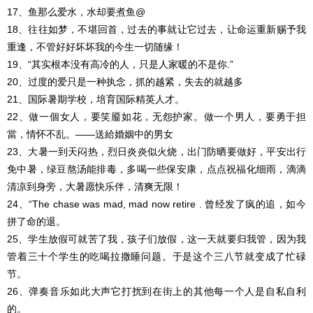
17、鱼那么爱水，水却要煮鱼@
18、往往如梦，不堪回首，过去的事就让它过去，让命运重新赐予我
重逢，不管好好坏坏我的今生一切随缘！
19、“其实根本没有高冷的人，只是人家暖的不是你.”
20、过度的爱只是一种执念，抓的越紧，失去的就越多
21、国际暑期学校，培育国际精英人才。
22、做一個女人，要笑靥如花，无怨护家。做一个男人，要勇于担
當，情怀不乱。——送給婚姻中的男女
23、大暑一到天闷热，烈日炎炎似火烧，出门防晒要做好，平安出行
免中暑，绿豆熬汤能排毒，多喝一些保安康，点点祝福化细雨，滴滴
清凉到身旁，大暑愿快乐伴，清爽无限！
24、“The chase was mad, mad now retire . 曾经发了疯的追，如今
拼了命的退。
25、学生放假可就苦了我，孩子们放假，这一天就要归我管，因为我
管着三十个学生的吃喝拉撒睡问题。于是这个三八节就变成了忙碌
节。
26、弹奏音乐如此大声它打扰到在街上的其他每一个人是自私自利
的。