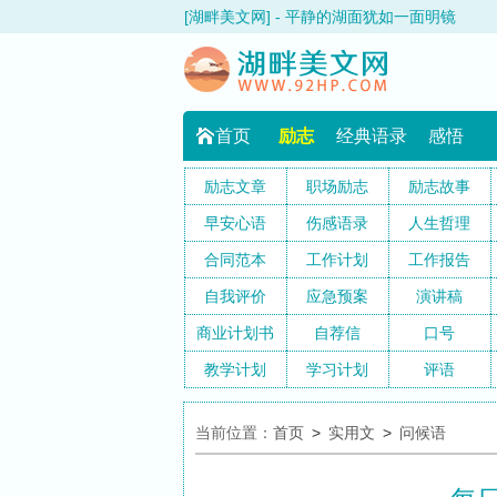
[湖畔美文网] - 平静的湖面犹如一面明镜
首页
励志
经典语录
感悟
励志文章
职场励志
励志故事
早安心语
伤感语录
人生哲理
合同范本
工作计划
工作报告
自我评价
应急预案
演讲稿
商业计划书
自荐信
口号
教学计划
学习计划
评语
当前位置：
首页
>
实用文
>
问候语