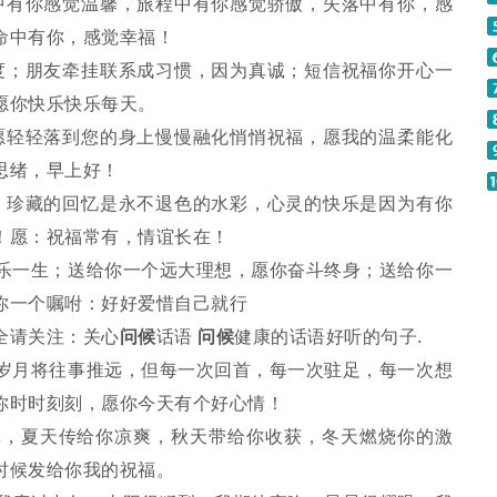
有你感觉温馨，旅程中有你感觉骄傲，失落中有你，感
命中有你，感觉幸福！
；朋友牵挂联系成习惯，因为真诚；短信祝福你开心一
愿你快乐快乐每天。
轻轻落到您的身上慢慢融化悄悄祝福，愿我的温柔能化
思绪，早上好！
珍藏的回忆是永不退色的水彩，心灵的快乐是因为有你
！愿：祝福常有，情谊长在！
一生；送给你一个远大理想，愿你奋斗终身；送给你一
你一个嘱咐：好好爱惜自己就行
请关注：关心
问候
话语
问候
健康的话语好听的句子.
月将往事推远，但每一次回首，每一次驻足，每一次想
你时时刻刻，愿你今天有个好心情！
，夏天传给你凉爽，秋天带给你收获，冬天燃烧你的激
时候发给你我的祝福。