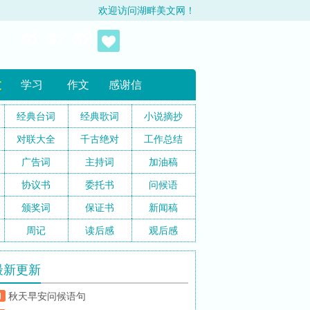
欢迎访问湖畔美文网！
文
学习
作文
感谢信
经典台词
经典歌词
小说摘抄
对联大全
千古绝对
工作总结
广告词
主持词
加油稿
协议书
委托书
问候语
颁奖词
保证书
新闻稿
周记
读后感
观后感
最新更新
秋天早安问候语句