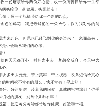
收一份麻烦给你两份好心情，收一份痛苦换给你一生幸
伤病换给你一身健康。换完就走！
心情，愿一个祝福带给你一个新的起点。
金色的鲜花，我把最鲜艳的一朵给你，作为我对你的问
我尚未起床，但思想已经飞到你的身边来了，忽而高兴，
它是否会顺从我们的心愿。
情！
祝你天天都开心，财神家中去，梦想变成真，今天中大
真心。
友多出去走走。带上笑容，带上祝愿，发条短信给真心
有的时间祝不常有的朋友，快乐常有！早上好！
乐、好运短信，装着我的问候，真诚的祝福溜到了你手
里惦记的朋友，别自个儿独吞哦！
祝福，愿它每分每秒都带给你健康、好运和幸福。