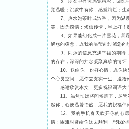
6、朋友中有你感觉精彩，回忆中
觉温暖；沉默中有你，感觉灿烂；生
7、热水泡茶叶成浓香，因为温度
笑，因为感情；短信传情，早上好！
8、如果能幻化成一片雪花，我愿
解您的疲惫，愿我的晶莹能过滤您的
9、闪烁的信息充满幸福的期待，
的存在，深深的挂念凝聚真挚的情怀
10、送给你一份好心情，愿你快乐
个心灵空间，愿你去充实一生。送给
感谢欣赏本文，更多祝福词语大全
11、虽然忙碌将问候落下，尽管岁
起你，心便温馨怡然，愿我的祝福伴
12、我的手机春天吹开你的心扉
情；困难时常给你送去顺利，想我的