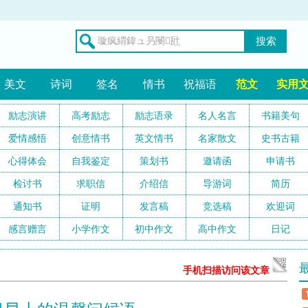
搜索
美文
诗词
签名
情书
祝福语
范文
实用
励志演讲
高考励志
励志语录
名人名言
书籍美句
爱情感悟
创意情书
英文情书
名家散文
史书古籍
心得体会
自我鉴定
策划书
邀请函
申请书
检讨书
求职信
介绍信
导游词
简历
通知书
证明
发言稿
竞选稿
欢迎词
感言赠言
小学作文
初中作文
高中作文
日记
手机扫描访问该文章