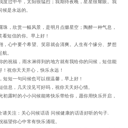
度过中午，太阳很猛烈；我期待夜晚，星星很耀眼。我
问候是永远的。
珠，欣赏一幅风景，是明月点缀星空；陶醉一种气息，
笑看短信的你。早上好！
，心中要个希望、笑容就会清爽。人生有个缘分、梦想
起航。
的祝福，雨水淋得到的地方就有我给你的问候，短信能
好！祝你天天开心，快乐永远！
，短短一句问候也可以很温馨，早上好！
短信息，几天没见可好吗，祝你天天好心情。
初露时的小小问候能将快乐带给你，愿你用快乐开启，
关注：关心问候话语 问候健康的话语好听的句子.
祝福望你心中常有快乐涌现。