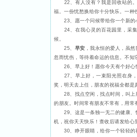
22、有人没有？我是回收站的。
福。一份忧愁换给你十分快乐。一种
23、愿一个问候带给你一个新的
24、在我心灵的百花园里，采集
候。
25、
早安
，我永恒的爱人，虽然
忽而忧伤，等待着命运的信息。不知
26、早上好！愿你今天有个好心
27、早上好，一束阳光照在身，
奖，明天去上任，朋友的祝福全都是
28、找点空闲，找点时间，叫上朋
的朋友。时间常有朋友不常有，用常
29、这是一条独一无二的健康、快
机，祝你天天快乐！查收后请发给心
30、睁开眼睛，给你一个轻轻的