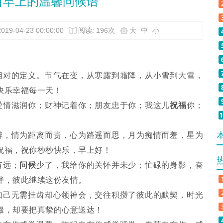
日早上的温馨问候语
019-04-23 00:00:00
阅读: 196次
大
中
小
对的定义。节气在变，从寒露到霜降，从小雪到大雪，
快乐幸福每一天！
情滋润你；财神记着你；朋友忠于你；我这儿
祝福
你；
，情为距离而贵，心为路遥而思，月为痴情而羞，星为
祝福，祝你秒秒快乐，早上好！
有远；
问候
少了，我给你的关怀并未少；忙碌的身影，奋
伴，彼此继续这份友情。
己无需挂齿却心领神会，交往积攒了彼此的默契，时光
缀，却要把真挚的心意送达！