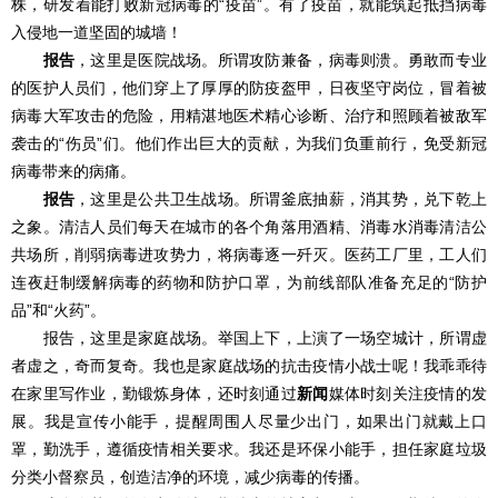
株，研发着能打败新冠病毒的“疫苗”。有了疫苗，就能筑起抵挡病毒
入侵地一道坚固的城墙！
报告
，这里是医院战场。所谓攻防兼备，病毒则溃。勇敢而专业
的医护人员们，他们穿上了厚厚的防疫盔甲，日夜坚守岗位，冒着被
病毒大军攻击的危险，用精湛地医术精心诊断、治疗和照顾着被敌军
袭击的“伤员”们。他们作出巨大的贡献，为我们负重前行，免受新冠
病毒带来的病痛。
报告
，这里是公共卫生战场。所谓釜底抽薪，消其势，兑下乾上
之象。清洁人员们每天在城市的各个角落用酒精、消毒水消毒清洁公
共场所，削弱病毒进攻势力，将病毒逐一歼灭。医药工厂里，工人们
连夜赶制缓解病毒的药物和防护口罩，为前线部队准备充足的“防护
品”和“火药”。
报告，这里是家庭战场。举国上下，上演了一场空城计，所谓虚
者虚之，奇而复奇。我也是家庭战场的抗击疫情小战士呢！我乖乖待
在家里写作业，勤锻炼身体，还时刻通过
新闻
媒体时刻关注疫情的发
展。我是宣传小能手，提醒周围人尽量少出门，如果出门就戴上口
罩，勤洗手，遵循疫情相关要求。我还是环保小能手，担任家庭垃圾
分类小督察员，创造洁净的环境，减少病毒的传播。