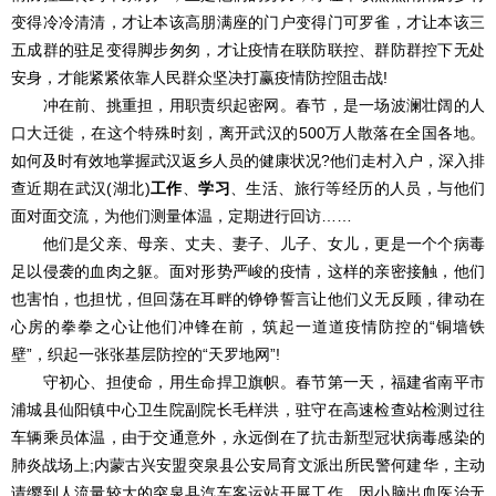
变得冷冷清清，才让本该高朋满座的门户变得门可罗雀，才让本该三
五成群的驻足变得脚步匆匆，才让疫情在联防联控、群防群控下无处
安身，才能紧紧依靠人民群众坚决打赢疫情防控阻击战!
冲在前、挑重担，用职责织起密网。春节，是一场波澜壮阔的人
口大迁徙，在这个特殊时刻，离开武汉的500万人散落在全国各地。
如何及时有效地掌握武汉返乡人员的健康状况?他们走村入户，深入排
查近期在武汉(湖北)
工作
、
学习
、生活、旅行等经历的人员，与他们
面对面交流，为他们测量体温，定期进行回访……
他们是父亲、母亲、丈夫、妻子、儿子、女儿，更是一个个病毒
足以侵袭的血肉之躯。面对形势严峻的疫情，这样的亲密接触，他们
也害怕，也担忧，但回荡在耳畔的铮铮誓言让他们义无反顾，律动在
心房的拳拳之心让他们冲锋在前，筑起一道道疫情防控的“铜墙铁
壁”，织起一张张基层防控的“天罗地网”!
守初心、担使命，用生命捍卫旗帜。春节第一天，福建省南平市
浦城县仙阳镇中心卫生院副院长毛样洪，驻守在高速检查站检测过往
车辆乘员体温，由于交通意外，永远倒在了抗击新型冠状病毒感染的
肺炎战场上;内蒙古兴安盟突泉县公安局育文派出所民警何建华，主动
请缨到人流量较大的突泉县汽车客运站开展工作，因小脑出血医治无