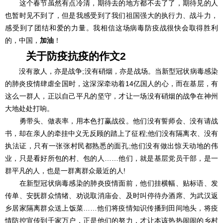
这个春节虽然有点冷清，期待去的地方都不去了了，期待见的人
也暂时见不到了，但是我感受到了我们祖国强大的执行力、战斗力，
感受到了团结和爱的力量。我相信这场病毒防疫战很快会取得胜利
的，中国，
加油
！
关于防疫抗疫的
作文
2
没有敌人，亦是战争;没有硝烟，亦是战场。当新型冠状病毒感染
的肺炎疫情肆虐全国时，这深深牵动着14亿国人的心，而在基层，有
这么一群人，正以自己平凡的坚守，才让一场没有硝烟的战争在神州
大地处处打响。
勇带头、做表率，用本色打赢战役。他们没有誓师会、没有请战
书，却在亲人的牵挂中义无反顾的踏上了征程;他们没有隔离衣、没有
执法证，只有一张张村民都熟悉的面孔;他们没有做出惊天动地的伟
业，只是看好所包的村、包的人……他们，就是基层党员干部，是一
群平凡的人，也是一群离群众最近的人!
在新型冠状病毒感染的肺炎疫情面前，他们挂横幅、贴标语、发
传单、安抚群众情绪、劝说取消庙会、及时叫停待办酒席、为武汉返
乡居家隔离群众送上饭菜……他们将疫情知识传播到田间地头，将疫
情防控宣传到千家万户，正是他们的努力，才让本该热热闹闹的乡村