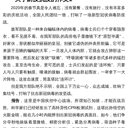
2020年的春节真是令人难忘，没有聚餐，没有旅行，没有丰富多
彩的庆祝活动，全国人民团结一致，打响了一场新型冠状病毒防疫
战。
敌军部队是一种来自蝙蝠体内的病毒，病毒士兵们个个穿着隐形
衣，看不见摸不着。在我军部队的高倍电子显微镜下才“原型毕露”，
好家伙，形状酷似华丽丽的皇冠。别被它虚伪的外表所欺骗，它可是
来源于丑陋的蝙蝠的大军，一旦攻入人体内部，它就会攻占肺部这一
重要阵地，然后发起“发烧”“咳嗽”、“呼吸困难”等诸多形式多样的猛烈
攻击，直至击垮生命。更可恶的是，士兵们发起的是“连环炮”、只要
人与人只要有触摸、唾液的接触，病毒就会群起围攻，一举拿下一大
片阵地，这攻击速度，简直堪比“连环计”。
但是我方部队绝不示弱，全国上下万众一心，众志成城，吹响了
集结号，打响了抗击新冠病毒的攻坚战。
报告
，这里是中国疾控中心战场。所谓知己知彼，才能百战百
胜。科学家们已经研发出了高特异性CPR检测试剂，这堪比孙悟空的
火眼金睛，能在几小时内能辨别出新冠病毒的真面目。如今，他们争
分夺秒地操纵着显微镜、精密分析仪，紧急分离病毒，筛选种子毒