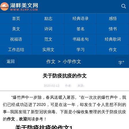
首页
励志
经典语录
感悟
美文
诗词
签名
情书
祝福语
范文
书籍名句
经典歌词
工作总结
实用文
学习
作文
返回
作文
>
小学作文
+
字
关于防疫抗疫的作文
2020-02-12 作者: 来源:
“爆竹声中一岁除，春风送暖入屠苏。”在一次次的爆竹声中，我
们已经成功迈进了2020，可是在这一年，却发生了令人意想不到的
事--我国发现了新型冠状病毒。下面是小编收集整理的关于防疫抗疫
的
作文
，
欢迎
阅读参考！
关于防疫抗疫的
作文
1