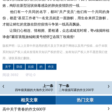
效，殉职在新型冠状病毒感染的肺炎疫情防控一线……
他们有一个共同的名字，都叫“共产党员”;他们有一个共同的身
份，都是“基层工作者”!一名党员就是一面旗帜，用生命来捍卫旗帜，
才能让鲜红的党旗在防控疫情斗争第一线高高飘扬。
让我们心相连、情相拥、爱相通，众志成城克时艰，哿ν恼揭咔椋
诤畲Γ匾宦衷瓶旅鳎蛞黄号纫怀∑谂我丫玫南喾!
版权声明：以上文章中所选用的图片及文字来源于网络以及用户投稿，由于未联
系到知识产权人或未发现有关知识产权的登记，如有知识产权人并不愿意我们使
用，请联系
我们
删除
。
关于
防疫
抗疫
的
作文
阅读:
3692
评论:
0
上一条
下一条
四年级美丽的大海作文350字
二年级描写雾的作文200字
相关文章
热门文章
高中关于青春的作文600字