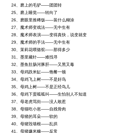
24、磨上的毛驴――团团转
25、磨上睡觉――转向了
26、磨眼里推稀饭――装什么糊涂
27、魔术师变戏法――无中生有
28、魔术师表演――变得真快，说变就变
29、魔术师的手法――无中生有
30、茉莉花喂骆驼――那得多少
31、墨里藏针――难找寻
32、墨鱼肚肠河豚肝――又黑又毒
33、母鸡跌米缸――饱餐一顿
34、母鸡飞上树――不是好鸟
35、母鸡上树――不是正经鸟儿
36、母鸡下蛋呱呱叫――生怕别人不知道
37、母老虎骂街――没人敢惹
38、母猫吃小崽――自残骨肉
39、母猪的耳朵――软的
40、母猪毁墙根――乱拱
41、母猪嫌米糠――反常