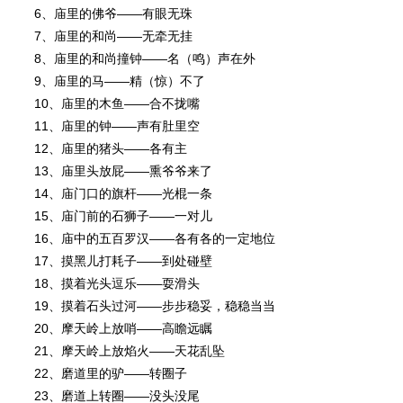
6、庙里的佛爷――有眼无珠
7、庙里的和尚――无牵无挂
8、庙里的和尚撞钟――名（鸣）声在外
9、庙里的马――精（惊）不了
10、庙里的木鱼――合不拢嘴
11、庙里的钟――声有肚里空
12、庙里的猪头――各有主
13、庙里头放屁――熏爷爷来了
14、庙门口的旗杆――光棍一条
15、庙门前的石狮子――一对儿
16、庙中的五百罗汉――各有各的一定地位
17、摸黑儿打耗子――到处碰壁
18、摸着光头逗乐――耍滑头
19、摸着石头过河――步步稳妥，稳稳当当
20、摩天岭上放哨――高瞻远瞩
21、摩天岭上放焰火――天花乱坠
22、磨道里的驴――转圈子
23、磨道上转圈――没头没尾