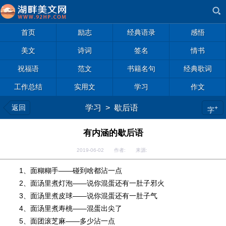
首页
励志
经典语录
感悟
美文
诗词
签名
情书
祝福语
范文
书籍名句
经典歌词
工作总结
实用文
学习
作文
返回
学习
>
歇后语
+
字
有内涵的歇后语
2019-06-02 作者: 来源:
1、面糊糊手――碰到啥都沾一点
2、面汤里煮灯泡――说你混蛋还有一肚子邪火
3、面汤里煮皮球――说你混蛋还有一肚子气
4、面汤里煮寿桃――混蛋出尖了
5、面团滚芝麻――多少沾一点