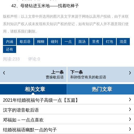
42、母猪钻进玉米地――找着吃棒子
版权声明：以上文章中所选用的图片及文字来源于网络以及用户投稿，由于未联
系到知识产权人或未发现有关知识产权的登记，如有知识产权人并不愿意我们使
用，请联系
我们
删除
。
内涵
歇后语
糊糊
碰到
一点
面汤
里煮
灯泡
混蛋
还有
阅读:
233
评论:
0
上一条
下一条
曹操歇后语
和孙悟空有关的歇后语
相关文章
热门文章
2021年结婚祝福句子高级一点【五篇】
汉字的谐音歇后语
邓福如 – 一点点喜欢
结婚祝福语幽默一点的句子