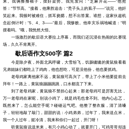
来。我俩撸撸袖子，摆好架势。我先发问：“芝麻开花――”他抢
答：“节节高。”接着，他乘胜追击：“秃子头上的虱子――”说完，他奸
笑起来。我顿时被难住，抓耳挠腮，想不出答案。谁想，这家伙趁机
念起倒计时：“5、4、3――”最后，我惨败。他幸灾乐祸地喊道：“明
摆着吗。”哦，我恍然大悟。
一场激烈的歇后语大赛拉上序幕，而我们还沉浸在热闹的比赛现
场，久久不肯离开。
歇后语作文500字 篇2
今是除夕夜，外面北风呼啸，大雪纷飞，饥肠辘辘的黄鼠狼看着
兄弟姐妹们都吃上了鸡肉，他也想吃，可是没他份，他也要抓鸡。
老母鸡家离他家不远，黄鼠狼可高兴了，带上了小米他要提前去
拜年！一路上，黄鼠狼蹦蹦跳跳，口水都流了下来。
到了老母鸡家，黄鼠狼不禁担心起来：那老母鸡可是厉害无比，
万一老母鸡在家呢，别说小鸡了，就是鸡毛也拿不到。他内心忐忑，
既然来了，怎么能空手呢？碰碰运气吧。他整了整衣服，清了清嗓
子，轻轻地敲了敲门，甜甜的说：小鸡弟弟，过年了，我来送点米，
我一个人过年，挺冷清，我来和你们一起过，开门呀！
听黄鼠狼说送米来，有只小鸡心动了，就要开门，可鸡哥哥却连