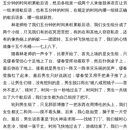
五分钟的时间积累歇后语，然后各组派一或两个人来做肢体语言让另
一组来猜歇后语，也有五分钟的时间，在规定的时间内哪一组猜正确
的歇后语多，哪一组就获胜。
林老师给了我们五分钟的时间来积累歇后语。我们女生组分成了
两个小组，只见我们有的在冥思苦想，有的在和其他人窃窃私语，还
有的像热锅上的蚂蚁――团团转。五分钟飞快地过去了，我们的心情
就像十五个吊桶――七上八下。
随着林老师的一声令下，比赛开始了。首先上场的是女生组，只
见缪春莹信心十足地上了台。缪春莹挥动着双手，然后扑倒桌子上，
最后倒在了地上。接着就是男生们一阵又一阵幸灾乐祸的笑声，缪春
莹脸红了起来。最后男生只好说跳过；缪春莹又用手把鼻子推了上
去，让男生们猜，没有想到的是，男生脱口而出“猪八戒照镜子――里
外不是人”，猜对了。时间一分一秒地过去了，时间到了，男生一共猜
出了六个歇后语，我们女生都为自己组捏了把汗。
轮到男生组了，只见郭邵博撒了一把东西在周博伦的头上，我们
女生都丈二和尚――摸不着头脑。后来，我心急如焚，脑子里一片空
白。最后，男生说答案是“到火神庙求雨――找错了门”。我们顿时心
灰意冷，情绪一落千丈。时间飞快地过去了，游戏结束了。我们一共