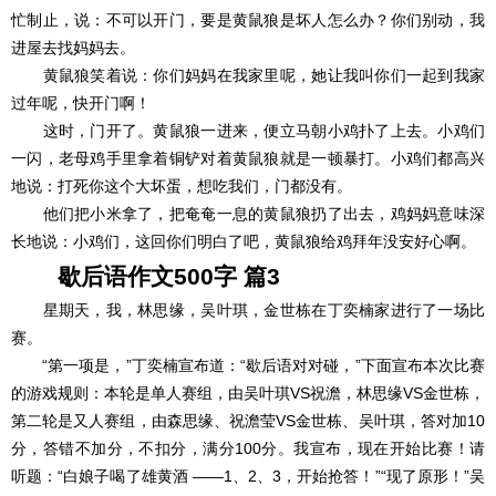
忙制止，说：不可以开门，要是黄鼠狼是坏人怎么办？你们别动，我
进屋去找妈妈去。
黄鼠狼笑着说：你们妈妈在我家里呢，她让我叫你们一起到我家
过年呢，快开门啊！
这时，门开了。黄鼠狼一进来，便立马朝小鸡扑了上去。小鸡们
一闪，老母鸡手里拿着铜铲对着黄鼠狼就是一顿暴打。小鸡们都高兴
地说：打死你这个大坏蛋，想吃我们，门都没有。
他们把小米拿了，把奄奄一息的黄鼠狼扔了出去，鸡妈妈意味深
长地说：小鸡们，这回你们明白了吧，黄鼠狼给鸡拜年没安好心啊。
歇后语作文500字 篇3
星期天，我，林思缘，吴叶琪，金世栋在丁奕楠家进行了一场比
赛。
“第一项是，”丁奕楠宣布道：“歇后语对对碰，”下面宣布本次比赛
的游戏规则：本轮是单人赛组，由吴叶琪VS祝澹，林思缘VS金世栋，
第二轮是又人赛组，由森思缘、祝澹莹VS金世栋、吴叶琪，答对加10
分，答错不加分，不扣分，满分100分。我宣布，现在开始比赛！请
听题：“白娘子喝了雄黄酒 ――1、2、3，开始抢答！”“现了原形！”吴