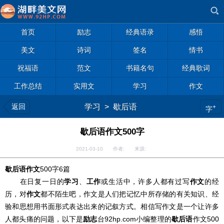
首页
励志
经典语录
感悟
美文
诗词
签名
情书
祝福语
范文
书籍名句
经典歌词
工作总结
实用文
学习
作文
返回
学习
>
歇后语
+
字
歇后语作文500字
2021-03-10 作者: 来源:
歇后语
作文
500字6篇
在日复一日的
学习
、
工作
或生活中，许多人都有过写
作文
的经
历，对
作文
都不陌生吧，作文是人们把记忆中所存储的有关知识、经
验和思想用书面形式表达出来的记叙方式。相信写作文是一个让许多
人都头痛的问题，以下是
励志
台92hp.com小编整理的
歇后语
作文500