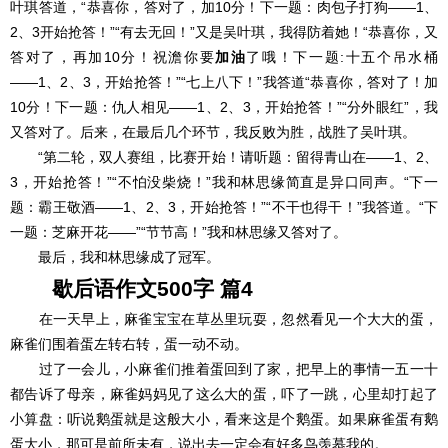
叶琪答道，“恭喜你，答对了，加10分！下一题：肉包子打狗――1、
2、3开始抢答！”“有去无回！”又是吴叶琪，我得防着她！“恭喜你，又
答对了，再加10分！祝澹你要
加油
了哦！下一题:十五个吊水桶
――1、2、3，开始抢答！”“七上八下！”我答道“恭喜你，答对了！加
10分！下一题：仇人相见――1、2、3，开始抢答！”“分外眼红”，我
又答对了。后来，在最后几个环节，我反败为胜，战胜了吴叶琪。
“第二轮，双人赛组，比赛开始！请听题：留得青山在――1、2、
3，开始抢答！”“不怕没柴烧！”我和林思缘简直是异口同声。“下一
题：霸王敬酒――1、2、3，开始抢答！”“不干也得干！”我答道。“下
一题：芝麻开花――”“节节高！”我和林思缘又答对了。
最后，我和林思缘成了冠军。
歇后语作文500字 篇4
在一天早上，麻雀宝宝在草丛里玩耍，忽然看见一个大大的蛋，
麻雀们围着蛋左转右转，蛋一动不动。
过了一会儿，小麻雀们推着蛋回到了家，把早上的事情一五一十
都告诉了母亲，麻雀妈妈见了这么大的蛋，吓了一跳，心里却打起了
小算盘：听说鹅蛋就是这般大小，看来这是个鹅蛋。如果麻雀蛋有鹅
蛋大小，那可是前所未有，说出去一定会有好多鸟羡慕我的。