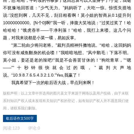
转，想:哈哈，平时读的书够多了这回总算可以大显身手了!于是，我毫
不犹豫地回答道：“少气无力。”妈妈听了，大吃一惊。惊慌失措地
说:’没想到啊，几天不见，刮目相看啊！莫小姐的智商从0.1提升到
10000000000。[N个0]啊!"我一听，捧腹大笑地说：“过奖过奖了！哈
哈哈哈！"饿虎吞羊――干净利落！”哈哈，我打上来喽。这几个问
题，对我来说都是小菜一碟，易如反掌。
"第二轮由少将问老将。”裁判员精神抖擞地说。“哈哈，这回妈妈
你可没有咸鱼翻身的机会喽！”我暗暗地想。“风中鹅毛：下落不明。
莫小姐，姜还是老的辣吧!"我是不会善罢甘休的！“狗吃青草，”“嗯
――”“十秒钟很快就会过的哦，”裁判大声地
说。“10.9.8.7.6.5.4.3.2.1.0."Yes,我赢了！
我真希望下一次的歇后语大战，早点到来啊！
版权声明：以上文章中所选用的图片及文字来源于网络以及用户投稿，由于未联
系到知识产权人或未发现有关知识产权的登记，如有知识产权人并不愿意我们使
用，请联系
我们
删除
。
歇后语作文500字
阅读:
123
评论:
0