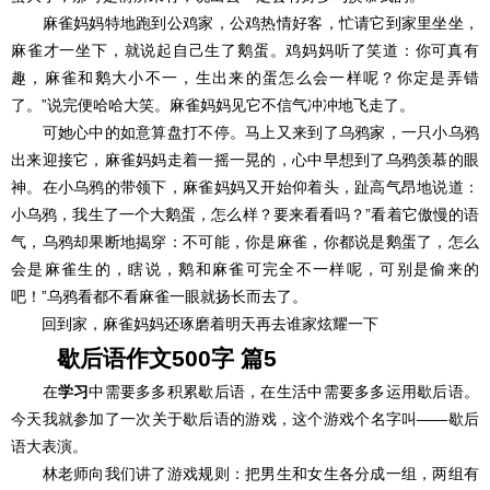
麻雀妈妈特地跑到公鸡家，公鸡热情好客，忙请它到家里坐坐，
麻雀才一坐下，就说起自己生了鹅蛋。鸡妈妈听了笑道：你可真有
趣，麻雀和鹅大小不一，生出来的蛋怎么会一样呢？你定是弄错
了。”说完便哈哈大笑。麻雀妈妈见它不信气冲冲地飞走了。
可她心中的如意算盘打不停。马上又来到了乌鸦家，一只小乌鸦
出来迎接它，麻雀妈妈走着一摇一晃的，心中早想到了乌鸦羡慕的眼
神。在小乌鸦的带领下，麻雀妈妈又开始仰着头，趾高气昂地说道：
小乌鸦，我生了一个大鹅蛋，怎么样？要来看看吗？”看着它傲慢的语
气，乌鸦却果断地揭穿：不可能，你是麻雀，你都说是鹅蛋了，怎么
会是麻雀生的，瞎说，鹅和麻雀可完全不一样呢，可别是偷来的
吧！”乌鸦看都不看麻雀一眼就扬长而去了。
回到家，麻雀妈妈还琢磨着明天再去谁家炫耀一下
歇后语作文500字 篇5
在
学习
中需要多多积累歇后语，在生活中需要多多运用歇后语。
今天我就参加了一次关于歇后语的游戏，这个游戏个名字叫――歇后
语大表演。
林老师向我们讲了游戏规则：把男生和女生各分成一组，两组有