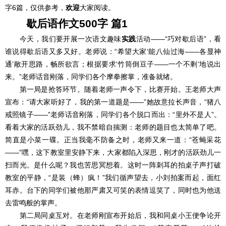
字6篇，仅供参考，
欢迎
大家阅读。
歇后语
作文500字 篇1
今天，我们要开展一次语文趣味
实践
活动――“巧对歇后语”，看
谁说得歇后语又多又好。老师说：“希望大家‘能八仙过海――各显神
通’敞开思路，畅所欲言；根据要求‘竹筒倒豆子――一个不剩’地说出
来。”老师话音刚落，同学们各个摩拳擦掌，准备就绪。
第一局是抢答环节。随着老师一声令下，比赛开始。王老师大声
宣布：“请大家听好了，我的第一道题是――”她故意拉长声音，“猪八
戒照镜子――”老师话音刚落，同学们各个脱口而出：“里外不是人”。
看着大家的活跃劲儿，我不禁暗自揣测：老师的题目也太简单了吧。
简直是小菜一碟。正当我毫不防备之时，老师又来一道：“苍蝇采花
――”嘿，这下教室里安静下来，大家都陷入深思，刚才的活跃劲儿一
扫而光。是什么呢？我也苦思冥想着。这时一阵刺耳的拍桌子声打破
教室的平静，“是装（蜂）疯！”我们循声望去，小刘拍案而起，面红
耳赤。台下的同学们被他那严肃又可笑的表情逗笑了，同时也为他送
去雷鸣般的掌声。
第二局同桌互对。在老师刚宣布开始后，我和同桌小王便争论开