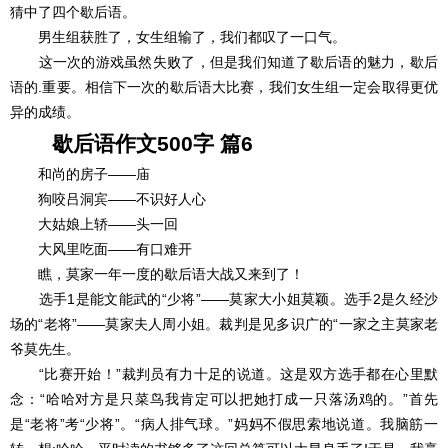
猜中了四个歇后语。
男生组获胜了，女生组输了，我们都叹了一口气。
这一次的游戏虽然失败了，但是我们知道了歇后语的魅力，歇后
语的.重要。相信下一次的歇后语大比赛，我们女生组一定会取得更优
异的成绩。
歇后语作文500字 篇6
和尚的房子――庙
狗咬吕洞宾――不识好人心
大姑娘上轿――头一回
大风里吃面――有口难开
瞧，莫家一年一度的歇后语大战又来到了！
选手1是能文能武的“少将”――莫家大小姐莫颖。选手2是久经沙
场的“老将”――莫家夫人周小姐。裁判是见多识广的“一家之主莫家老
爷莫先生。
“比赛开始！”裁判员有力十足的说道。这是双方选手都在心里默
念：“哈哈对方是只菜鸟我肯定可以把她打成一只落汤鸡的。”首先
是“老将”考“少将”。“病人排气球。”妈妈不假思索地说道。我脑筋一