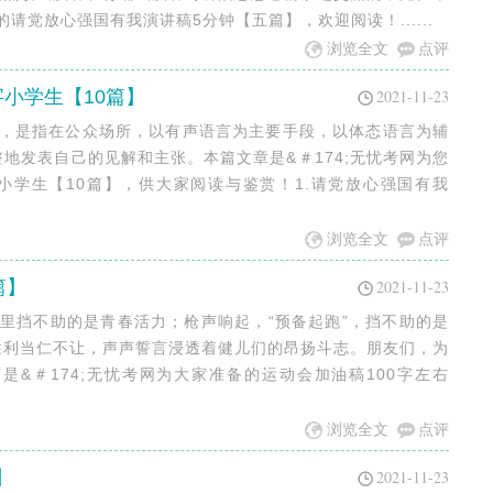
整理的请党放心强国有我演讲稿5分钟【五篇】，欢迎阅读！......
浏览全文
点评
字小学生【10篇】
2021-11-23
说，是指在公众场所，以有声语言为主要手段，以体态语言为辅
地发表自己的见解和主张。本篇文章是&＃174;无忧考网为您
小学生【10篇】，供大家阅读与鉴赏！1.请党放心强国有我
浏览全文
点评
篇】
2021-11-23
这里挡不助的是青春活力；枪声响起，“预备起跑”，挡不助的是
胜利当仁不让，声声誓言浸透着健儿们的昂扬斗志。朋友们，为
&＃174;无忧考网为大家准备的运动会加油稿100字左右
浏览全文
点评
】
2021-11-23