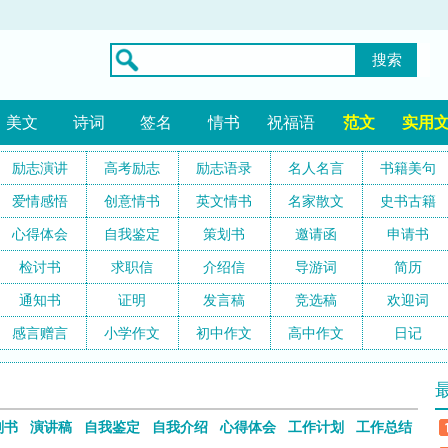
搜索
美文
诗词
签名
情书
祝福语
范文
实用
励志演讲
高考励志
励志语录
名人名言
书籍美句
爱情感悟
创意情书
英文情书
名家散文
史书古籍
心得体会
自我鉴定
策划书
邀请函
申请书
检讨书
求职信
介绍信
导游词
简历
通知书
证明
发言稿
竞选稿
欢迎词
感言赠言
小学作文
初中作文
高中作文
日记
划书
演讲稿
自我鉴定
自我介绍
心得体会
工作计划
工作总结