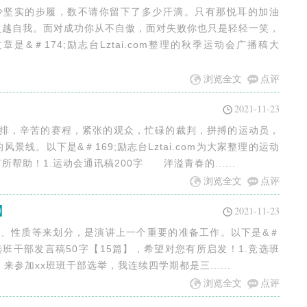
多少坚实的步履，数不请你留下了多少汗滴。只有那悦耳的加油
超越自我。面对成功你从不自傲，面对失败你也只是轻轻一笑，
&＃174;励志台Lztai.com整理的秋季运动会广播稿大
浏览全文
点评
2021-11-23
安排，辛苦的赛程，紧张的观众，忙碌的裁判，拼搏的运动员，
线。以下是&＃169;励志台Lztai.com为大家整理的运动
所帮助！1.运动会通讯稿200字 洋溢青春的......
浏览全文
点评
】
2021-11-23
途、性质等来划分，是演讲上一个重要的准备工作。以下是&＃
理的竞选班干部发言稿50字【15篇】，希望对您有所启发！1.竞选班
参加xx班班干部选举，我连续四学期都是三......
浏览全文
点评