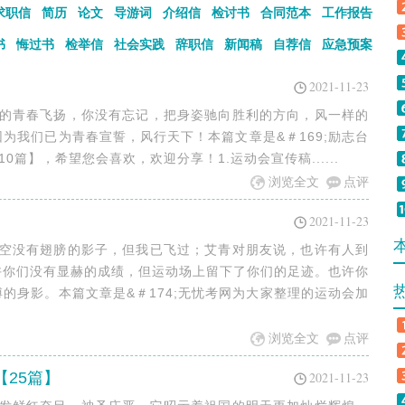
求职信
简历
论文
导游词
介绍信
检讨书
合同范本
工作报告
书
悔过书
检举信
社会实践
辞职信
新闻稿
自荐信
应急预案
2021-11-23
亮的青春飞扬，你没有忘记，把身姿驰向胜利的方向，风一样的
为我们已为青春宣誓，风行天下！本篇文章是&＃169;励志台
10篇】，希望您会喜欢，欢迎分享！1.运动会宣传稿......
浏览全文
点评
】
2021-11-23
天空没有翅膀的影子，但我已飞过；艾青对朋友说，也许有人到
许你们没有显赫的成绩，但运动场上留下了你们的足迹。也许你
的身影。本篇文章是&＃174;无忧考网为大家整理的运动会加
浏览全文
点评
25篇】
2021-11-23