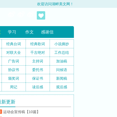
欢迎访问湖畔美文网！
文
学习
作文
感谢信
经典台词
经典歌词
小说摘抄
对联大全
千古绝对
工作总结
广告词
主持词
加油稿
协议书
委托书
问候语
颁奖词
保证书
新闻稿
周记
读后感
观后感
最新更新
运动会宣传稿【10篇】