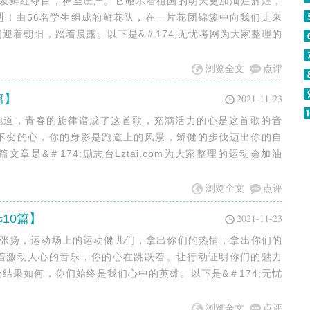
愈发鲜红夺目，神圣庄严。它昭示着祖国的明天更加灿烂辉煌，
进！由56名学生组成的鲜花队，在一片花团锦簇中向我们走来
迎着朝阳，踏着晨露。以下是&＃174;无忧考网为大家整理的
浏览全文
点评
篇】
2021-11-23
了跑道，青春的旋律谱成了这首歌，充满活力的心是这首歌的音
不变的心，你的身影是跑道上的风景，矫健的步伐迈出你的自
章是&＃174;励志台Lztai.com为大家整理的运动会加油
浏览全文
点评
10篇】
2021-11-23
在张扬，运动场上的运动健儿们，拿出你们的热情，拿出你们的
着激动人心的音乐，你的心在跳跃着。让行动证明你们的魅力
结果如何，你们始终是我们心中的英雄。以下是&＃174;无忧
浏览全文
点评