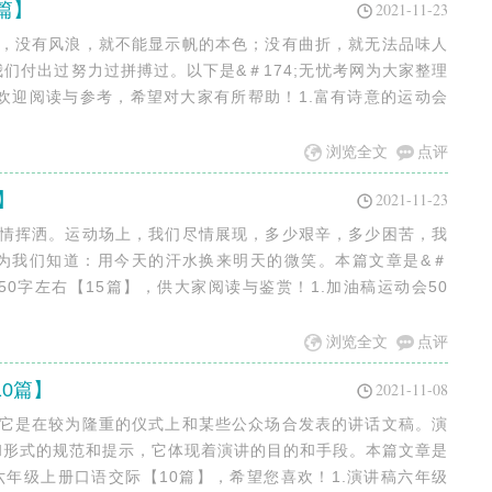
篇】
2021-11-23
败，没有风浪，就不能显示帆的本色；没有曲折，就无法品味人
们付出过努力过拼搏过。以下是&＃174;无忧考网为大家整理
欢迎阅读与参考，希望对大家有所帮助！1.富有诗意的运动会
浏览全文
点评
】
2021-11-23
尽情挥洒。运动场上，我们尽情展现，多少艰辛，多少困苦，我
为我们知道：用今天的汗水换来明天的微笑。本篇文章是&＃
50字左右【15篇】，供大家阅读与鉴赏！1.加油稿运动会50
浏览全文
点评
0篇】
2021-11-08
，它是在较为隆重的仪式上和某些公众场合发表的讲话文稿。演
和形式的规范和提示，它体现着演讲的目的和手段。本篇文章是
稿六年级上册口语交际【10篇】，希望您喜欢！1.演讲稿六年级