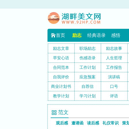
首页
励志
经典语录
感悟
励志文章
职场励志
励志故事
早安心语
伤感语录
人生哲理
合同范本
工作计划
工作报告
自我评价
应急预案
演讲稿
商业计划书
自荐信
口号
教学计划
学习计划
评语
范文
观后感
邀请函
读后感
礼仪常识
策