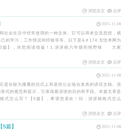
浏览全文
点评
】
2021-11-08
作和社会生活中经常使用的一种文体。它可以用来交流思想，感
己的学习，工作情况和经验等等。以下是&＃174;无忧考网为
0篇】，供您阅读借鉴！1.演讲稿六年级拒绝野味 大家
浏览全文
点评
2021-11-08
，它是在较为隆重的仪式上和某些公众场合发表的讲话文稿。演
和形式的规范和提示，它体现着演讲的目的和手段。本篇文章是
讲稿格式怎么写？【5篇】，希望您喜欢！问：演讲稿格式怎么
浏览全文
点评
【5篇】
2021-11-08