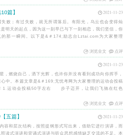
10篇】
2021-11-23
所谓失败；有过失败，就无所谓落后。有阳光，乌云也会变得灿
天是明天的起点，因为这一刻早已与下一刻相恋，我们坚信，你
一瞬间。以下是&＃174;励志台Lztai.com为大家整理
浏览全文
点评
2021-11-23
流星，燃烧自己，洒下光辉，也许你并没有看到成功向你挥手，
心中。本篇文章是&＃169;无忧考网为大家整理的运动会投稿
考！1.运动会投稿50字左右 步子迈开，让我们飞驰在红色
浏览全文
点评
钟【五篇】
2021-11-23
要内容和层次结构，按照提纲形式写出来，借助它进行演讲，而
免照读式演讲和背诵式演讲与听众思想感情缺乏交流的不足。本