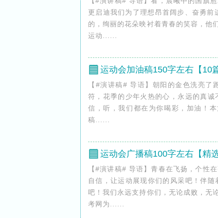
【#演讲稿# 导语】看，晨曦中的国旗
更启迪我们为了理想昂首阔步、奋勇前
的，绚丽的花朵映衬着青春的笑容，他们
运动......
运动会加油稿150字左右【10
【#演讲稿# 导语】朝阳的金色洗亮
符，花季的少年火热的心，永远的真诚
信，听，我们都在为你喝彩，加油！本篇文
稿......
运动会广播稿100字左右【精选
【#演讲稿# 导语】青春在飞扬，个性
自信，让运动展现你们的风采吧！伴随
吧！我们永远支持你们，无论成败，无论
考网为......