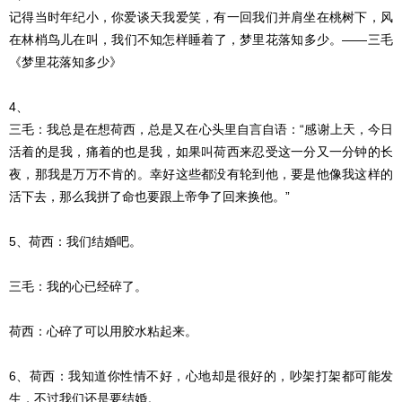
记得当时年纪小，你爱谈天我爱笑，有一回我们并肩坐在桃树下，风
在林梢鸟儿在叫，我们不知怎样睡着了，梦里花落知多少。——三毛
《梦里花落知多少》
4、
三毛：我总是在想荷西，总是又在心头里自言自语：“感谢上天，今日
活着的是我，痛着的也是我，如果叫荷西来忍受这一分又一分钟的长
夜，那我是万万不肯的。幸好这些都没有轮到他，要是他像我这样的
活下去，那么我拼了命也要跟上帝争了回来换他。”
5、荷西：我们结婚吧。
三毛：我的心已经碎了。
荷西：心碎了可以用胶水粘起来。
6、荷西：我知道你性情不好，心地却是很好的，吵架打架都可能发
生，不过我们还是要结婚。