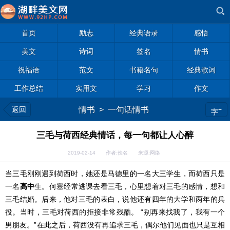
首页
励志
经典语录
感悟
美文
诗词
签名
情书
祝福语
范文
书籍名句
经典歌词
工作总结
实用文
学习
作文
返回
情书
>
一句话情书
+
字
三毛与荷西经典情话，每一句都让人心醉
2019-02-14 作者:佚名 来源:网络
当三毛刚刚遇到荷西时，她还是马德里的一名大三学生，而荷西只是
一名
高中
生。何塞经常逃课去看三毛，心里想着对三毛的感情，想和
三毛结婚。后来，他对三毛的表白，说他还有四年的大学和两年的兵
役。当时，三毛对荷西的拒接非常残酷。 “别再来找我了，我有一个
男朋友。”在此之后，荷西没有再追求三毛，偶尔他们见面也只是互相