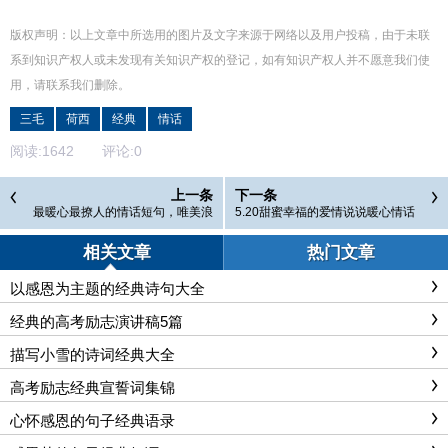
版权声明：以上文章中所选用的图片及文字来源于网络以及用户投稿，由于未联
系到知识产权人或未发现有关知识产权的登记，如有知识产权人并不愿意我们使
用，请联系
我们
删除
。
三毛
荷西
经典
情话
阅读:
1642
评论:
0
上一条
下一条
最暖心最撩人的情话短句，唯美浪
5.20甜蜜幸福的爱情说说暖心情话
漫，让人一见倾心！
精选100条
相关文章
热门文章
以感恩为主题的经典诗句大全
经典的高考励志演讲稿5篇
描写小雪的诗词经典大全
高考励志经典宣誓词集锦
心怀感恩的句子经典语录