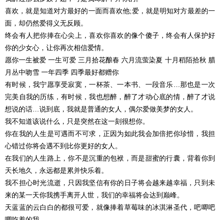
喜欢，就是知道对方最好的一面而喜欢他;爱，就是明知对方最差的一
面，却仍然爱得义无反顾。
终会有人把你捧在心尖上，喜欢你喜欢的像个傻子，终会有人保护好
你的少女心，让你再次相信爱情。
愿你一生被爱 一生可爱 三月拾花酿春 六月流萤染夏 十月稻陌拾秋 腊
月丛中吻雪 一年四季 四季最好都赠你
有时候，我宁愿享受寂寞，一杯茶、一本书、一段音乐…那也是一次
完美自我的历练，有时候，我也想醉，醉了才动心底的情，醉了才说
想说的话…说到底，我就是普通的女人，偶尔爱做美梦的女人。
我不知道该说什么，只是突然在这一刻很想你。
你在我的人生是可遇而不可求，正因为如此我会加倍把你珍惜，我担
心错过你将会遇不到比你更好的女人。
在我们的人生路上，你不是沉重的包袱，而是甜蜜的行囊，背着你到
天长地久，永远都是累并快乐着。
我不担心时光流逝，只因我坚信有你的日子将会越来越幸福，只到未
来的某一天你我携手离开人世，我们的幸福将会达到巅峰。
天蓝蓝的云白白的都很可爱，就像捧着草莓味的冰淇淋圣代，吧唧吧
唧吃着的我。