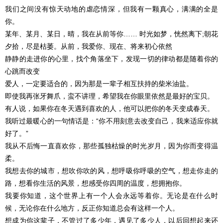
我们之间没有惊天动地的虐恋情深，但我有一颗真心，满满的全是
你。
某年、某月、某日，晴，我在从前等你…… 时光如梦，恍然离下;朝花
夕拾，尽是枯萎。从前，我爱你、现在、将来初心依然
静静的走进你的心里，找个角落坐下，发现一切的律动都是随着你的
心跳而改变
爱人，一定要适合的，因为那是一辈子相互扶持的柴米油盐。
即使我再张牙舞爪，蛮不讲理，希望我在你眼里依然是最好的宝贝。
有人说，如果你在冬天遇到喜欢的人，他可以把你的冬天变成春天。
我听过最暖心的一句情话是：“你不用刻意去改变自己，我来适应你就
好了。”
我从不后悔一直喜欢你，那些孤独枯燥的时光岁月，因为你而变得温
柔。
我想去你的城市，想吹你吹的风，想呼吸你呼吸的空气，想走你走的
路，想看你生活的风景，想感受你四周的温度，想拥抱你。
我要你知道，这个世界上有一个人会永远等着你。无论是在什么时
候，无论你在什么地方，反正你知道总会有这样一个人。
想成为你这辈子，不管过了多少年，遇见了多少人，以后回想起来还