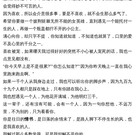
会觉得妙不可言的人。
因为喜欢，所以会介意很多事，要是不喜欢，就不会生那么多气了。
希望你要做一个披荆斩棘无所不能的女英雄，直到遇见一个能托付一
生的人，再做一个瓶盖都拧不开的小公主。
满心向你，却只字不提 ，你知道就知道 ，不知道也就算了，口里的爱
不及心里的千分之一。
喜欢被宠，如果哪天我过得好好的突然不小心被人宠死的话，我也一
点意见都没有。
“你今天早上是不是很累?”“你怎么知道?”“因为你昨天晚上一直在我心
里跑来跑去啊。”
如果一千个人从我身边走过，我也可以听出你的脚步声，因为九百九
十九个人都只是踩在地上，只有你踏在我心上。
我也想遇见一个人，为他花开满城，为他明灯三千。
这一辈子，还有没有可能，会有一个人，因为一句你想他，不远万
里，不为别的，只为看看你。
你是往日的
情书
，是日落的余情未了，是路人脚下不停生长的风，也
是我喜欢的人。
我解过那么多数学题，可是我却解不开你的。