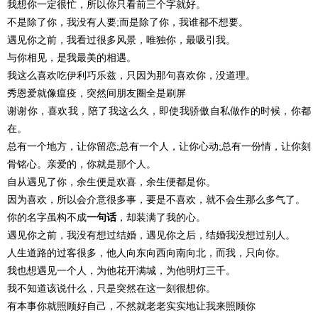
我想你一定很忙，所以你只看前三个字就好。
不是除了你，我没有人要;而是除了你，我谁都不想要。
遇见你之前，我看过很多风景，唯独你，最吸引我。
与你相见，是我最美的相遇。
我这么喜欢吃伊利巧乐兹，只因为那句喜欢你，没道理。
秀恩爱就像瘟疫，突然间朋友圈全是刷屏
谢谢你，喜欢我，陪了我这么久，即使我骄傲自私做作的时候，你都
在。
总有一个地方，让你留恋;总有一个人，让你心动;总有一份情，让你刻
骨铭心。亲爱的，你就是那个人。
自从遇见了你，余生便是欢喜，余生便都是你。
因为喜欢，所以会介意很多事，要是不喜欢，就不会生那么多气了。
你的名字虽构不成
一句话
，却装满了我的心。
遇见你之前，我没有想过结婚，遇见你之后，结婚我没想过别人。
人生道路的过客很多，他人向东向西向南向北，而我，只向你。
我也想遇见一个人，为他花开满城，为他明灯三千。
我不知道该说什么，只是突然在这一刻很想你。
有本事你就照顾好自己，不然就老老实实地让我来照顾你