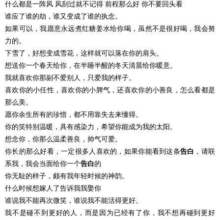
什么都是一阵风 风刮过就不记得 前程那么好 你不要回头看
谁应了谁的劫，谁又变成了谁的执念。
如果可以，我愿意永远煮红糖姜水给你喝，虽然不是很好喝，我会努
力的。
下雪了，好想变成雪花，这样就可以落在你的肩头。
想送你一个春天给你，在半睡半醒的冬天清晨给你暖意。
我就喜欢你那副不爱别人，只爱我的样子。
喜欢你的小任性，喜欢你的小脾气，还喜欢你的小善良，怎么看都是
那么美。
愿你余生所有的珍惜，都不用靠失去来懂得。
你的笑特别温暖，具有感染力，希望你能成为我的太阳。
想念你，你那么温柔善良，帅气可爱。
你长的那么好看，一定很多人喜欢的，如果你能看到这条
告白
，请联
系我，我会当面给你一个
告白
的
你无耻的样子，颇有我年轻时候的神韵。
什么时候想嫁人了告诉我我娶你
谁说我不能再次微笑，谁说我不能活得更好。
我不是碰不到更好的人，而是因为已经有了你，我不想再碰到更好