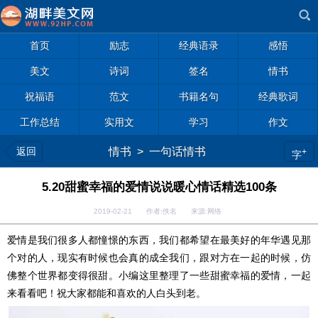
首页
励志
经典语录
感悟
美文
诗词
签名
情书
祝福语
范文
书籍名句
经典歌词
工作总结
实用文
学习
作文
返回
情书
>
一句话情书
+
字
5.20甜蜜幸福的爱情说说暖心情话精选100条
2019-02-21 作者:佚名 来源:网络
爱情是我们很多人都憧憬的东西，我们都希望在最美好的年华遇见那
个对的人，现实有时候也会真的成全我们，跟对方在一起的时候，仿
佛整个世界都变得很甜。小编这里整理了一些甜蜜幸福的爱情，一起
来看看吧！祝大家都能和喜欢的人白头到老。