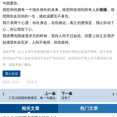
句我爱你。
我想和你拥有一个很长很长的未来，很想和你得到所有人的
祝福
，很
想陪你走完你的一生，彼此温暖互不辜负。
我只有两个心愿：你在身边，在你身边。真正的爱情是，我让你动了
心，你让我安了心。
我浪费光阴虚度岁月的时候，觉得人间不过如此。但爱上你之后我开
始渴望长命百岁，人间不值得，但你值得。
版权声明：以上文章中所选用的图片及文字来源于网络以及用户投稿，由于未联
系到知识产权人或未发现有关知识产权的登记，如有知识产权人并不愿意我们使
用，请联系
我们
删除
。
暖心说说
阅读:
1619
评论:
0
上一条
下一条
三毛与荷西经典情话，每一句都让
没有了
人心醉
相关文章
热门文章