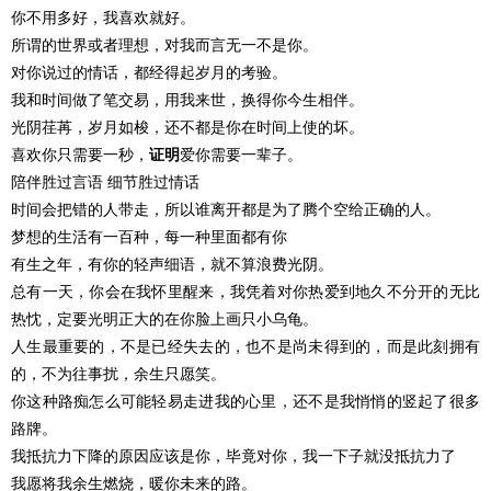
你不用多好，我喜欢就好。
所谓的世界或者理想，对我而言无一不是你。
对你说过的情话，都经得起岁月的考验。
我和时间做了笔交易，用我来世，换得你今生相伴。
光阴荏苒，岁月如梭，还不都是你在时间上使的坏。
喜欢你只需要一秒，
证明
爱你需要一辈子。
陪伴胜过言语 细节胜过情话
时间会把错的人带走，所以谁离开都是为了腾个空给正确的人。
梦想的生活有一百种，每一种里面都有你
有生之年，有你的轻声细语，就不算浪费光阴。
总有一天，你会在我怀里醒来，我凭着对你热爱到地久不分开的无比
热忱，定要光明正大的在你脸上画只小乌龟。
人生最重要的，不是已经失去的，也不是尚未得到的，而是此刻拥有
的，不为往事扰，余生只愿笑。
你这种路痴怎么可能轻易走进我的心里，还不是我悄悄的竖起了很多
路牌。
我抵抗力下降的原因应该是你，毕竟对你，我一下子就没抵抗力了
我愿将我余生燃烧，暖你未来的路。