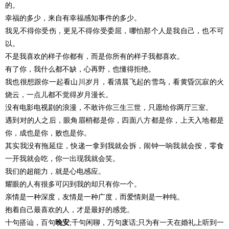
的。
幸福的多少，来自有幸福感知事件的多少。
我见不得你受伤，更见不得你受委屈，哪怕那个人是我自己，也不可
以。
不是我喜欢的样子你都有，而是你所有的样子我都喜欢。
有了你，我什么都不缺，心再野，也懂得拒绝。
我也很想跟你一起看山川岁月，看清晨飞起的雪鸟，看黄昏沉寂的火
烧云，一点儿都不觉得岁月漫长。
没有电影电视剧的浪漫，不敢许你三生三世，只愿给你两厅三室。
遇到对的人之后，眼角眉梢都是你，四面八方都是你，上天入地都是
你，成也是你，败也是你。
其实我没有拖延症，快递一拿到我就会拆，闹钟一响我就会按，零食
一开我就会吃，你一出现我就会笑。
我们的超能力，就是心电感应。
耀眼的人有很多可闪到我的却只有你一个。
亲情是一种深度，友情是一种广度，而爱情则是一种纯。
抱着自己最喜欢的人，才是最好的感觉。
十句搭讪，百句
晚安
;千句闲聊，万句废话;只为有一天在婚礼上听到一