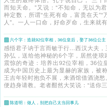
人生的最终体悟。孔子说自己，“三十
而知天命。”又说：“不知命，无以为
种定数，所谓“生死有命，富贵在天”
人”。一人一口命，好命歹命，生来就有。
六个字：造就92位宰相，36位皇后，娶了36位公主
感悟君子讷于言而敏于行...西汉大夫
孙弘，送给他神秘的6个字，居然使琅
震惊的奇迹：培养出92位宰相，36位
成为中国历史上最为显赫的家族，被称
王吉年轻时抱负不展，来酒馆借酒浇愁
便趋身请教。老者酣然大笑说：“送你三个
陈道明：做人，别把自己太当回事儿