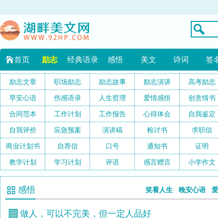
首页
励志
经典语录
感悟
美文
诗词
签
励志文章
职场励志
励志故事
励志演讲
高考励志
早安心语
伤感语录
人生哲理
爱情感悟
创意情书
合同范本
工作计划
工作报告
心得体会
自我鉴定
自我评价
应急预案
演讲稿
检讨书
求职信
商业计划书
自荐信
口号
通知书
证明
教学计划
学习计划
评语
感言赠言
小学作文
感悟
笑看人生
晚安心语
做人，可以不完美，但一定人品好