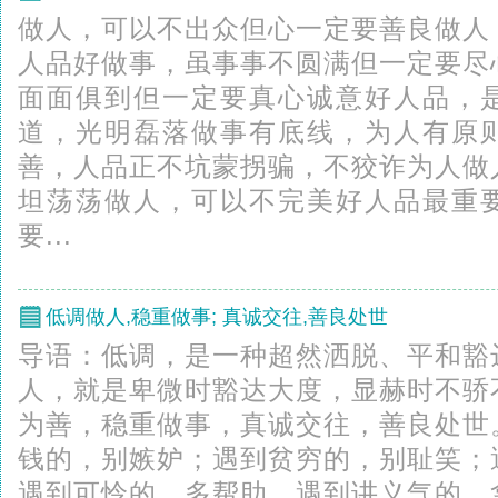
做人，可以不出众但心一定要善良做人
人品好做事，虽事事不圆满但一定要尽
面面俱到但一定要真心诚意好人品，
道，光明磊落做事有底线，为人有原
善，人品正不坑蒙拐骗，不狡诈为人做
坦荡荡做人，可以不完美好人品最重
要...
低调做人,稳重做事; 真诚交往,善良处世
导语：低调，是一种超然洒脱、平和豁
人，就是卑微时豁达大度，显赫时不骄
为善，稳重做事，真诚交往，善良处世
钱的，别嫉妒；遇到贫穷的，别耻笑；
遇到可怜的，多帮助。遇到讲义气的，