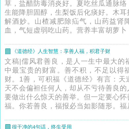
草，盐醋防毒消炎好。夏吃丝瓜通脉络
生能降胆固醇，生梨饭后化痰好。木耳
解酒妙。山楂减肥除疝气，山药益肾
血，气短虚弱吃山药。营养丰富胡萝卜，
《道德经》人生智慧：享善人福，积君子财
文稿|儒风君善良，是人一生中最大的
中最宝贵的财富。善不积，不足以得
财。1善，可积福《道德经》有言：天
天不会偏袒任何人，却从不亏待善良的
要做出什么惊天的善举。但一定要心怀
福。你若善良，福报必当如影随形。福从
很干净的4句话，终生受用