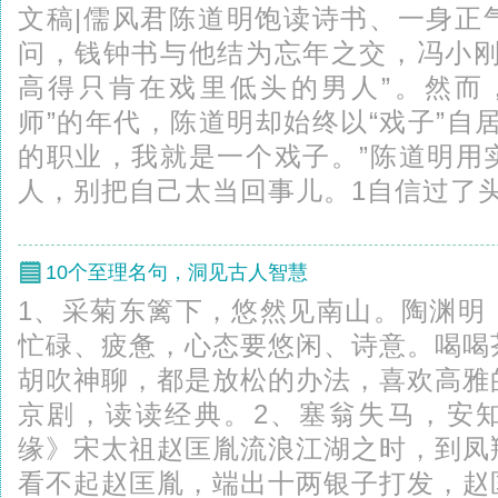
文稿|儒风君陈道明饱读诗书、一身正
问，钱钟书与他结为忘年之交，冯小刚
高得只肯在戏里低头的男人”。然而
师”的年代，陈道明却始终以“戏子”自
的职业，我就是一个戏子。”陈道明用
人，别把自己太当回事儿。1自信过了头，
10个至理名句，洞见古人智慧
1、采菊东篱下，悠然见南山。陶渊明
忙碌、疲惫，心态要悠闲、诗意。喝喝
胡吹神聊，都是放松的办法，喜欢高雅
京剧，读读经典。2、塞翁失马，安
缘》宋太祖赵匡胤流浪江湖之时，到凤
看不起赵匡胤，端出十两银子打发，赵匡