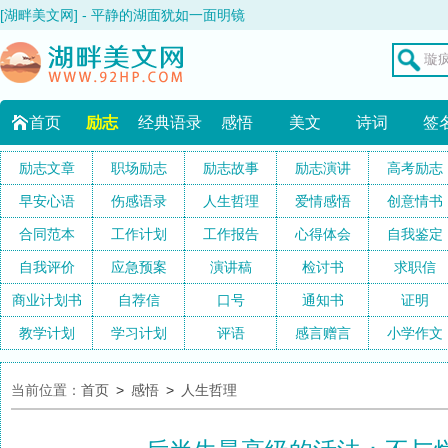
[湖畔美文网] - 平静的湖面犹如一面明镜
首页
励志
经典语录
感悟
美文
诗词
签
励志文章
职场励志
励志故事
励志演讲
高考励志
早安心语
伤感语录
人生哲理
爱情感悟
创意情书
合同范本
工作计划
工作报告
心得体会
自我鉴定
自我评价
应急预案
演讲稿
检讨书
求职信
商业计划书
自荐信
口号
通知书
证明
教学计划
学习计划
评语
感言赠言
小学作文
当前位置：
首页
>
感悟
>
人生哲理