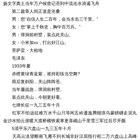
扬文字粪土当年万户候曾记否到中流击水浪遏飞舟
第二篇章人间正道是沧桑
男：您“自信人生二百年，会当水击三千里。”
女：您“掌上千秋史，胸中百万兵。”
男：弹洞前村壁，装点此关山。
女：小米加xx，打出好江山。
菩萨蛮・大柏地
毛泽东
1933年夏
赤橙黄绿青蓝紫，谁持彩练当空舞?
雨后复斜阳，关山阵阵苍。
当年鏖战急，弹洞前村壁。
装点此关山，今朝更好看。
七律长征一九三五年十月
红军不怕远征难万水千山只等闲五岭逶迤腾细浪乌蒙磅礴走泥丸
金沙水拍云崖暖大渡桥横铁索寒更喜岷山千里雪三军过后尽开颜
5清平乐六盘山一九三五年十月
天高云淡望断南飞雁不到长城非好汉屈指行程二万六盘山上高峰