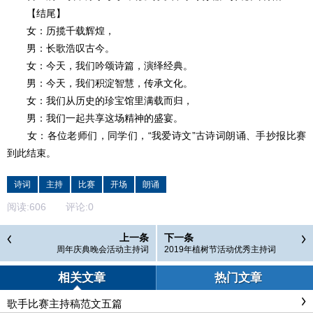
【结尾】
女：历揽千载辉煌，
男：长歌浩叹古今。
女：今天，我们吟颂诗篇，演绎经典。
男：今天，我们积淀智慧，传承文化。
女：我们从历史的珍宝馆里满载而归，
男：我们一起共享这场精神的盛宴。
女：各位老师们，同学们，“我爱诗文”古诗词朗诵、手抄报比赛
到此结束。
诗词
主持
比赛
开场
朗诵
阅读:
606
评论:
0
上一条
下一条
周年庆典晚会活动主持词
2019年植树节活动优秀主持词
相关文章
热门文章
歌手比赛主持稿范文五篇