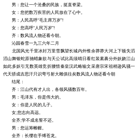
男：您让一个沧桑的民族，挺直脊梁。
女：您把数万疾苦的人民放在了心中。
男：人民高呼“毛主席万岁”!
女：您高呼“人民万岁”!
齐：数风流人物还看今朝。
沁园春雪一九三六年二月
北国风光千里冰封万里雪飘望长城内外惟余莽莽大河上下顿失滔
滔山舞银蛇原驰蜡象欲与天公试比高须晴日看红装素裹分外妖娆江山
如此多妖引无数英雄竞折腰惜秦皇汉武略输文采唐宗宋祖稍逊风骚一
代天骄成吉思汗只识弯弓射大雕俱往矣数风流人物还看今朝
结尾：
齐：江山代有才人出，各领风骚数百年。
男：毛泽东，你是伟大的。
女：你是人民的儿子。
女;您志向高远。
全齐;学不成名誓不还。
男：您运筹帷幄。
全齐：长缨在手缚苍龙。