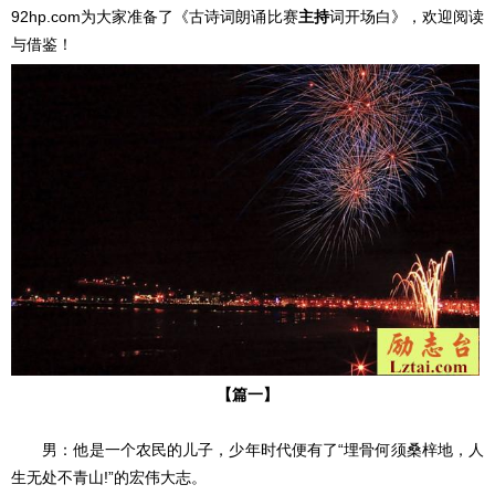
92hp.com为大家准备了《古诗词朗诵比赛
主持
词开场白》，欢迎阅读
与借鉴！
【篇一】
男：他是一个农民的儿子，少年时代便有了“埋骨何须桑梓地，人
生无处不青山!”的宏伟大志。