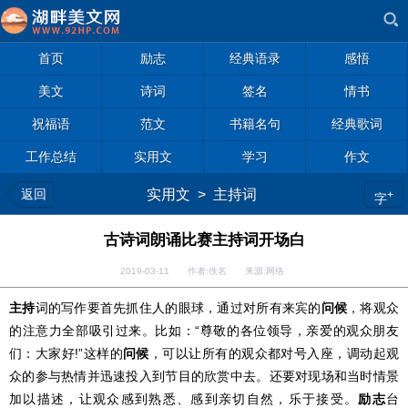
首页
励志
经典语录
感悟
美文
诗词
签名
情书
祝福语
范文
书籍名句
经典歌词
工作总结
实用文
学习
作文
返回
实用文
>
主持词
+
字
古诗词朗诵比赛主持词开场白
2019-03-11 作者:佚名 来源:网络
主持
词的写作要首先抓住人的眼球，通过对所有来宾的
问候
，将观众
的注意力全部吸引过来。比如：“尊敬的各位领导，亲爱的观众朋友
们：大家好!”这样的
问候
，可以让所有的观众都对号入座，调动起观
众的参与热情并迅速投入到节目的欣赏中去。还要对现场和当时情景
加以描述，让观众感到熟悉、感到亲切自然，乐于接受。
励志
台