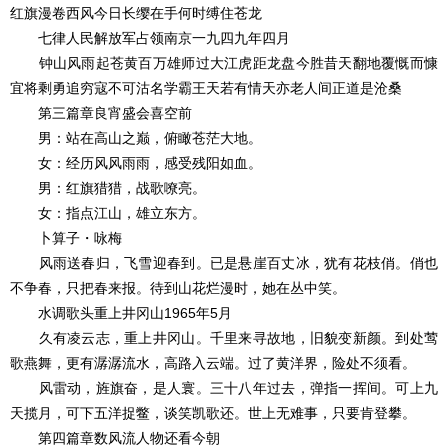
红旗漫卷西风今日长缨在手何时缚住苍龙
七律人民解放军占领南京一九四九年四月
钟山风雨起苍黄百万雄师过大江虎距龙盘今胜昔天翻地覆慨而慷
宜将剩勇追穷寇不可沽名学霸王天若有情天亦老人间正道是沧桑
第三篇章良宵盛会喜空前
男：站在高山之巅，俯瞰苍茫大地。
女：经历风风雨雨，感受残阳如血。
男：红旗猎猎，战歌嘹亮。
女：指点江山，雄立东方。
卜算子・咏梅
风雨送春归，飞雪迎春到。已是悬崖百丈冰，犹有花枝俏。俏也
不争春，只把春来报。待到山花烂漫时，她在丛中笑。
水调歌头重上井冈山1965年5月
久有凌云志，重上井冈山。千里来寻故地，旧貌变新颜。到处莺
歌燕舞，更有潺潺流水，高路入云端。过了黄洋界，险处不须看。
风雷动，旌旗奋，是人寰。三十八年过去，弹指一挥间。可上九
天揽月，可下五洋捉鳖，谈笑凯歌还。世上无难事，只要肯登攀。
第四篇章数风流人物还看今朝