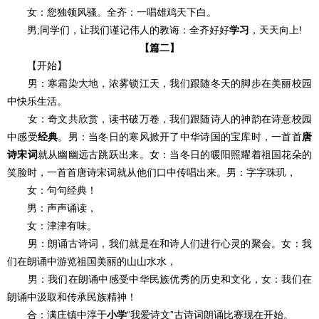
女：您独领风骚。全齐：一唱雄鸡天下白。
男;同学们，让我们谨记伟人的教诲：全齐好好
学习
，天天向上!
【篇二】
【开始】
男：寒霜染大地，浓雾锁江天，我们跟随冬天的脚步在美丽校园
中快乐生活。
女：奇文共欣赏，读书破万卷，我们跟随诗人的神韵在诗意校园
中感受
经典
。男：当冬日的寒风掀开了中华诗国的宝库时，一首首
唐
诗
宋词
就从幽幽远古跳跃出来。女：当冬日的暖阳照耀着祖国花朵的
笑脸时，一首首唐诗宋词就从他们口中传唱出来。男：字字珠玑，
女：句句经典！
男：声声诵读，
女：津津有味。
男：朗诵古诗词，我们就是在和诗人们进行心灵的聚会。女：我
们在朗诵中游览祖国美丽的山山水水，
男：我们在朗诵中感受中华民族优秀的历史和文化，女：我们在
朗诵中汲取和传承民族精神！
合：满庄镇中淳于
小学
“我爱诗文”古诗词朗诵比赛现在开始。