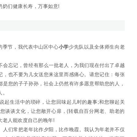
奶们健康长寿，万事如意!
的季节，我代表中山区中心
小学
少先队以及全体师生向老
会忘记，曾经有那么一批老人，为我们现在付出了卓越
记，也不要为儿女送您来这里而感痛心。请您记住：每张
都是您的子子孙孙，社会上仍然有许多愿意帮助您的人，
人。
起生活中的琐碎，让您回味起儿时的趣事;和您聊起关
跟您谈谈文化，让您敞开心扉，(转载自百分网老、助老的
大老人能欢度自己的晚年!
人们常把老年比作夕阳，比作晚霞。我认为年老并不仅