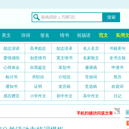
搜索
美文
诗词
签名
情书
祝福语
范文
实用
励志演讲
高考励志
励志语录
名人名言
书籍美句
爱情感悟
创意情书
英文情书
名家散文
史书古籍
心得体会
自我鉴定
策划书
邀请函
申请书
检讨书
求职信
介绍信
导游词
简历
通知书
证明
发言稿
竞选稿
欢迎词
感言赠言
小学作文
初中作文
高中作文
日记
手机扫描访问该文章