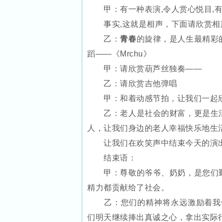
甲：有一种表演,令人赏心悦目,有
事实,这就是相声，下面请欣赏相
乙：
青春
的旋律，是人生最精彩
蹈——《Mrchu》
甲：请欣赏葫芦丝独奏——
乙：请欣赏吉他弹唱
甲：和着动感节拍，让我们一起欣
乙：老人是社会的财富，更是生活
人，让我们身边的老人幸福快乐地生
让我们在欢笑声中结束今天的演
结束语：
甲：尊敬的爷爷、奶奶，是您们勤
精力都贡献给了社会。
乙：您们的精神将永远激励着我们
们明天继续捧出真诚之心，拿出实际