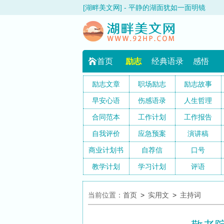
[湖畔美文网] - 平静的湖面犹如一面明镜
首页
励志
经典语录
感悟
励志文章
职场励志
励志故事
早安心语
伤感语录
人生哲理
合同范本
工作计划
工作报告
自我评价
应急预案
演讲稿
商业计划书
自荐信
口号
教学计划
学习计划
评语
当前位置：
首页
>
实用文
>
主持词