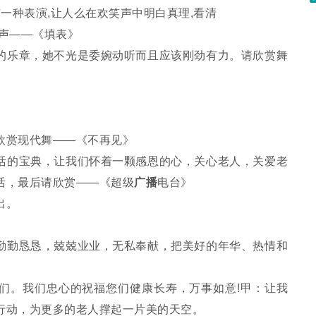
一种表演,让人么在欢笑声中明白真理,看清
声——《填表》
的乐章，她不光是委婉动听而且应该刚劲有力。请欣赏舞
赏现代舞——《不再见》
的宝典，让我们怀着一颗感恩的心，关心老人，关爱老
活，最后请欣赏——《超级
广播
电台》
出。
勤恳恳，兢兢业业，无私奉献，把美好的年华、热情和
。我们忠心的祝福您们健康长寿，万事如意!甲：让我
行动，为更多的老人撑起一片美的天空。