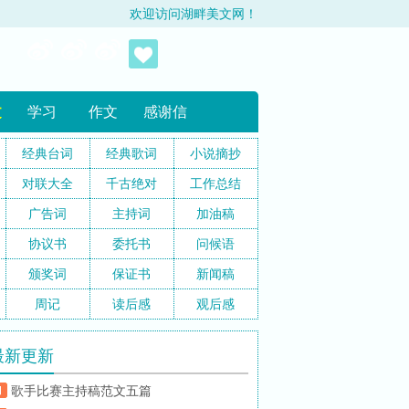
欢迎访问湖畔美文网！
文
学习
作文
感谢信
经典台词
经典歌词
小说摘抄
对联大全
千古绝对
工作总结
广告词
主持词
加油稿
协议书
委托书
问候语
颁奖词
保证书
新闻稿
周记
读后感
观后感
最新更新
歌手比赛主持稿范文五篇