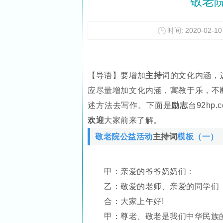
敬老
时间: 2020-02-10 
【导语】要增加
主持
词的文化内涵，
应尽量增加文化内涵，寓教于乐，不
述方法去写作。下面是
励志
台92hp.
欢迎
大家前来了解。
敬老院公益活动
主持词
模板（一）
甲：亲爱的爷爷奶奶们：
乙：敬爱的老师、亲爱的同学们
合：大家上午好!
甲：尊老、敬老是我们中华民族的