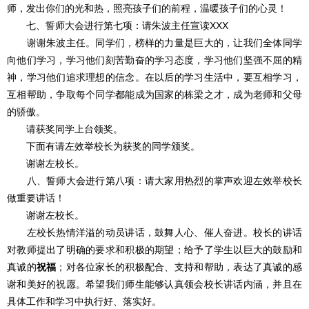
师，发出你们的光和热，照亮孩子们的前程，温暖孩子们的心灵！
七、誓师大会进行第七项：请朱波主任宣读XXX
谢谢朱波主任。同学们，榜样的力量是巨大的，让我们全体同学
向他们学习，学习他们刻苦勤奋的学习态度，学习他们坚强不屈的精
神，学习他们追求理想的信念。在以后的学习生活中，要互相学习，
互相帮助，争取每个同学都能成为国家的栋梁之才，成为老师和父母
的骄傲。
请获奖同学上台领奖。
下面有请左效举校长为获奖的同学颁奖。
谢谢左校长。
八、誓师大会进行第八项：请大家用热烈的掌声欢迎左效举校长
做重要讲话！
谢谢左校长。
左校长热情洋溢的动员讲话，鼓舞人心、催人奋进。校长的讲话
对教师提出了明确的要求和积极的期望；给予了学生以巨大的鼓励和
真诚的
祝福
；对各位家长的积极配合、支持和帮助，表达了真诚的感
谢和美好的祝愿。希望我们师生能够认真领会校长讲话内涵，并且在
具体工作和学习中执行好、落实好。