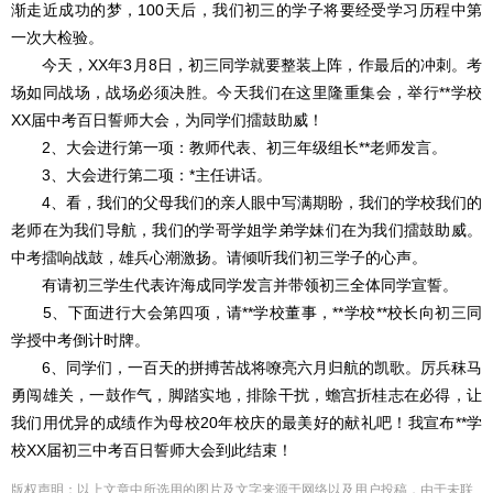
渐走近成功的梦，100天后，我们初三的学子将要经受学习历程中第
一次大检验。
今天，XX年3月8日，初三同学就要整装上阵，作最后的冲刺。考
场如同战场，战场必须决胜。今天我们在这里隆重集会，举行**学校
XX届中考百日誓师大会，为同学们擂鼓助威！
2、大会进行第一项：教师代表、初三年级组长**老师发言。
3、大会进行第二项：*主任讲话。
4、看，我们的父母我们的亲人眼中写满期盼，我们的学校我们的
老师在为我们导航，我们的学哥学姐学弟学妹们在为我们擂鼓助威。
中考擂响战鼓，雄兵心潮激扬。请倾听我们初三学子的心声。
有请初三学生代表许海成同学发言并带领初三全体同学宣誓。
5、下面进行大会第四项，请**学校董事，**学校**校长向初三同
学授中考倒计时牌。
6、同学们，一百天的拼搏苦战将嘹亮六月归航的凯歌。厉兵秣马
勇闯雄关，一鼓作气，脚踏实地，排除干扰，蟾宫折桂志在必得，让
我们用优异的成绩作为母校20年校庆的最美好的献礼吧！我宣布**学
校XX届初三中考百日誓师大会到此结束！
版权声明：以上文章中所选用的图片及文字来源于网络以及用户投稿，由于未联