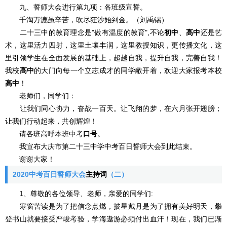
九、誓师大会进行第九项：各班级宣誓。
千淘万漉虽辛苦，吹尽狂沙始到金。（刘禹锡）
二十三中的教育理念是"做有温度的教育",不论
初中
、
高中
还是艺
术，这里活力四射，这里土壤丰润，这里教授知识，更传播文化，这
里引领学生在全面发展的基础上，超越自我，提升自我，完善自我！
我校
高中
的大门向每一个立志成才的同学敞开着，欢迎大家报考本校
高中
！
老师们，同学们：
让我们同心协力，奋战一百天。让飞翔的梦，在六月张开翅膀；
让我们行动起来，共创辉煌！
请各班高呼本班中考
口号
。
我宣布大庆市第二十三中学中考百日誓师大会到此结束。
谢谢大家！
2020中考百日誓师大会
主持词
（二）
1、尊敬的各位领导、老师，亲爱的同学们:
寒窗苦读是为了把信念点燃，披星戴月是为了拥有美好明天，攀
登书山就要接受严峻考验，学海遨游必须付出血汗！现在，我们已渐