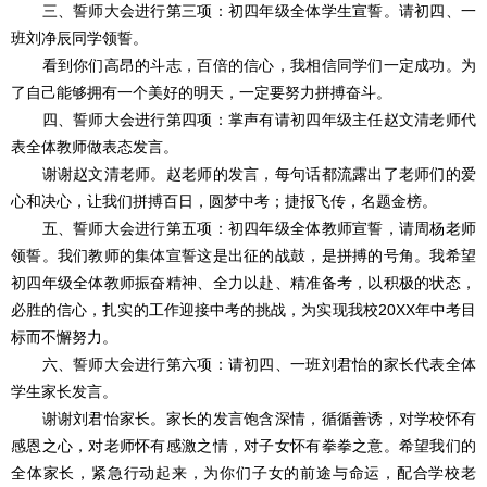
三、誓师大会进行第三项：初四年级全体学生宣誓。请初四、一
班刘净辰同学领誓。
看到你们高昂的斗志，百倍的信心，我相信同学们一定成功。为
了自己能够拥有一个美好的明天，一定要努力拼搏奋斗。
四、誓师大会进行第四项：掌声有请初四年级主任赵文清老师代
表全体教师做表态发言。
谢谢赵文清老师。赵老师的发言，每句话都流露出了老师们的爱
心和决心，让我们拼搏百日，圆梦中考；捷报飞传，名题金榜。
五、誓师大会进行第五项：初四年级全体教师宣誓，请周杨老师
领誓。我们教师的集体宣誓这是出征的战鼓，是拼搏的号角。我希望
初四年级全体教师振奋精神、全力以赴、精准备考，以积极的状态，
必胜的信心，扎实的工作迎接中考的挑战，为实现我校20XX年中考目
标而不懈努力。
六、誓师大会进行第六项：请初四、一班刘君怡的家长代表全体
学生家长发言。
谢谢刘君怡家长。家长的发言饱含深情，循循善诱，对学校怀有
感恩之心，对老师怀有感激之情，对子女怀有拳拳之意。希望我们的
全体家长，紧急行动起来，为你们子女的前途与命运，配合学校老