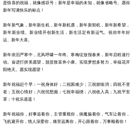
是惊喜的祝福，就像感叹号；新年是幸福的未知，就像省略号。愿你
新年写满快乐的标点！
新年新气象，新年新生机，新年新机遇，新年新契机，新年新希望，
新年新业绩。新业绩开创新生活，新生活定有新运气。祝你羊年好
运、新年大喜。
新年依旧严寒中，北风呼啸一年终。寒梅绽放报春来，新年启程速行
动。奋进打拼美愿望，脱贫致富奔小康。实现梦想多努力，幸福花开
阳艳天。愿实现愿望！
新年祝福赶个早：一祝身体好；二祝困难少；三祝烦恼消；四祝不变
老；五祝心情好；六祝忧愁抛；七祝幸福绕；八祝收入高；九祝平安
罩；十祝乐逍遥！
新年祝福你，好事追着你，主管重视你，病魔躲着你，气车让着你，
飞机避开你，情人深爱你，痛苦远离你，开心跟着你，万事顺着你！