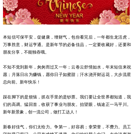
本短信可保平安，促健康，增财气，包你看完后，一年都生龙活虎，
万事胜意，财运亨通。是新年节的必备佳品，一定要收藏好，还要和
朋友分享，不能独吞哦。
不知不觉到新年，匆匆而过又一年；云卷云舒情如水，年末短信来祝
愿；月落日出为赚钱，愿你日子如蜜甜；汗水浇开财运花，大步流星
总向前。新年快乐！
踩在脚下的是烦恼，抓在手里的是钞票。我们要让全世界都知道，我
们的高调。猛回首，收获了事业与朋友。抬望眼，钱途正一马平川。
新年新景象，创一流公司，做打工达人！
新春好佳气，你们太给力。争第一，好容易；拿荣誉，不费力。员工