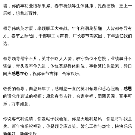
墙，你的丰功业绩硕果累。春节祝领导生体健康，扎西德勒，更上一
层楼，想着老百姓。
领导伟略英才展，率领职工大奋战。年年利润刷新翻，人皆都夸导有
方。春节之际*颁，干部职工同声赞。厂长春节阖家园，下年连任我们
选。
领导领导器宇不凡，英才伟略人人赞，驻守岗位不怠慢，业绩飙升不
骄傲，带头表率争先进，体恤奖励得体到位，事物繁忙你最累，异口
同声
感恩
在心，祝你春节吉祥，合家欢乐。
敬爱的领导，向您拜年了，感谢您一直的英明领导和悉心照顾，
感恩
的话化作真诚的祝福：愿您春节吉祥，合家幸福，团团圆圆，百事可
乐，万事如意。
你说客气我说请，你发帖子我会顶。你是天地我是风，你是将军我是
兵。新年快乐祝福到，你是领导应该笑。暂忘工作与烦恼，快快乐乐
新年好。新年快乐。