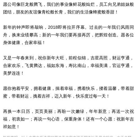
愿公司像巨龙般腾飞，我们的事业像鲜花般灿烂，员工向兄弟姐妹般
团结，朋友的友谊像青松般长青，我们的生活像蜂蜜般香甜！
新年的钟声即将敲响，2018即将拉开序幕。过去的一年我们风雨同
舟，换来业绩攀高；新的一年我们要再接再厉，把辉煌创造。愿各位
身体健康，合家幸福！
又是一年春来到，祝你新年大旺，前程似锦，吉星高照，财运亨通，
合家欢乐，飞黄腾达，福如东海，寿比南山，幸福美满，官运亨通，
美梦连连！
愿你抱着平安，拥着健康，揣着幸福，携着快乐，搂着温馨，带着甜
蜜，带着财运，拽着吉祥，迈入新年，快乐度过每一天！
再换一本日历，页页美丽；再盼一次嫩绿，年年新意；再送一次祝
福，初衷如一；再说一句心语，保重身体！还有一个心愿：祝新年吉
祥如意！