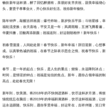
畅饮新年这杯酒，醉了回忆醉拥有，亲朋好友齐庆祝，甜美幸福绕心
头，妻贤子孝事业火，开心快乐好生活。祝你新年愉快。
陈年钟声，敲醒吉祥画面；爆竹炸响，新岁快乐平添；斗转星移，幸
福轮流变换；欢天喜地，平安又是一年；风调雨顺，五洲飞腾看遍，
华夏抖擞，旧貌再添新颜；祝福送到，好运朝朝相伴！新年快乐！
初春雪漫漫，人间处处新！春节快乐，新年幸福！辞旧迎新，心想事
成。以真挚热诚的祝福，在春节之际表示思念之情。祝春节快乐，新
年快乐！
春节，是一年的起点；快乐，是人生的重点；烦恼，永远降到冰点；
时间，是情谊的钟点；祝福是短信的焦点。新年，愿你占领幸福的制
高点，处处春光无限！
新年到，饮美酒。将2018年的不快倒进酒杯，饮尽这杯岁月酒，将烦
恼统统忘在脑后；将2019年的幸福斟满酒杯，饮尽这杯祝福酒，让好
运永远跟随。快乐到，愿你享受幸福，好运常在，吉祥伴随，笑口常