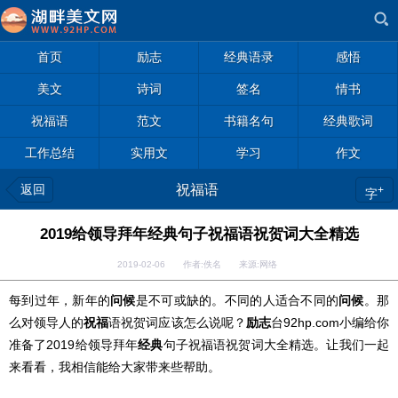
首页
励志
经典语录
感悟
美文
诗词
签名
情书
祝福语
范文
书籍名句
经典歌词
工作总结
实用文
学习
作文
返回
祝福语
+
字
2019给领导拜年经典句子祝福语祝贺词大全精选
2019-02-06 作者:佚名 来源:网络
每到过年，新年的
问候
是不可或缺的。不同的人适合不同的
问候
。那
么对领导人的
祝福
语祝贺词应该怎么说呢？
励志
台92hp.com小编给你
准备了2019给领导拜年
经典
句子祝福语祝贺词大全精选。让我们一起
来看看，我相信能给大家带来些帮助。