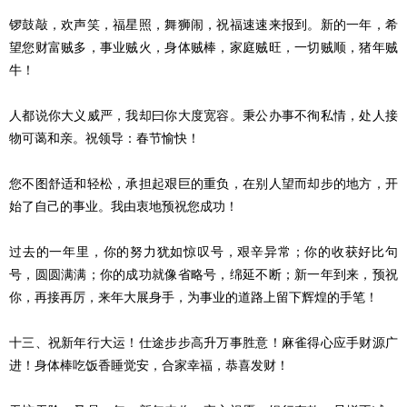
锣鼓敲，欢声笑，福星照，舞狮闹，祝福速速来报到。新的一年，希
望您财富贼多，事业贼火，身体贼棒，家庭贼旺，一切贼顺，猪年贼
牛！
人都说你大义威严，我却曰你大度宽容。秉公办事不徇私情，处人接
物可蔼和亲。祝领导：春节愉快！
您不图舒适和轻松，承担起艰巨的重负，在别人望而却步的地方，开
始了自己的事业。我由衷地预祝您成功！
过去的一年里，你的努力犹如惊叹号，艰辛异常；你的收获好比句
号，圆圆满满；你的成功就像省略号，绵延不断；新一年到来，预祝
你，再接再厉，来年大展身手，为事业的道路上留下辉煌的手笔！
十三、祝新年行大运！仕途步步高升万事胜意！麻雀得心应手财源广
进！身体棒吃饭香睡觉安，合家幸福，恭喜发财！