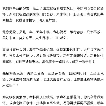
我的同事我的好友，经历了困难挫折和成功欢庆，举起同心协力的酒
杯，新年的祝福甜的像我们的笑容，未来我们一起开创，责任我们共
同担当，祝愿合作愉快，明天更辉煌。
无惊无险，又是一年，新年来临，衷心祝愿，银行存款，只增不减，
美好未来，努力今天，人生目标，一直向钱！
喜鹊报喜枝头叫，和平飞鸽凑热闹。红幅
对联
映彩虹，大红福字盈门
笑。玉盘水饺不能少，发财添福进财宝。新年定能赚钞票。新春愉快
阖家圆，财运亨通结财缘。愿你事业一路顺风，成功一马平川！
先敬杯酒鬼酒，再斟五良液，三送茅台酒，四献浏阳河，五呈金龟
酒，六送吉祥如意腾飞酒，七送大富贵祥云酒，让你迷迷糊糊快快乐
乐过新年！
鲜花缤纷美酒醇，举杯同庆业绩高。掌声不息泪花闪，你的辛劳我知
道。成功之路汗水铺，拼搏换来事业傲。愿你再接再厉不骄傲，新年