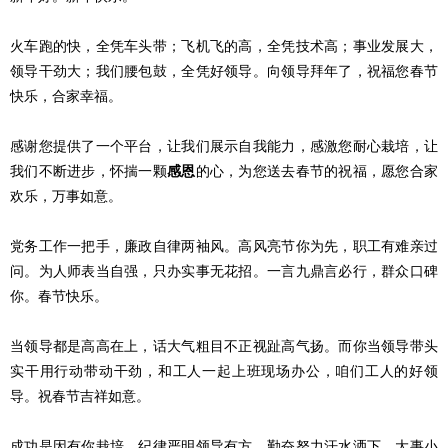
火车跑的快，全凭车头带；飞机飞的高，全凭技术高；事业发展大，
领导干劲大；我们腰包鼓，全凭好领导。向领导拜年了，祝福您春节
快乐，合家幸福。
感谢您提供了一个平台，让我们展示自我能力，感激您耐心栽培，让
我们不断进步，怀揣一颗
感恩
的心，为您送去春节的祝福，愿您合家
欢乐，万事如意。
党务工作一把手，廉政自律两袖风。高风亮节你为先，职工有难亲过
问。为人师表当自强，只办实事无花招。一言九鼎言必行，群众口碑
你。春节快乐。
当领导都是高高在上，话大气粗目不正视趾高气扬。而你当领导带头
实干用行动带动干劲，和工人一起上班现场办公，咱们工人的好领
导。祝春节吉祥如意。
成功是因有你栽培，纪律严明领导有方，勤奋努力汗水洒下，大事小