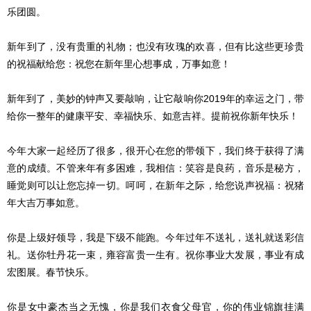
乐团圆。
新年到了，没有贵重的礼物；也没有玫瑰的欢喜，但有比这些更珍贵
的祝福献给您：祝您在新年里心想事成，万事如意！
新年到了，美妙的钟声又要敲响，让它敲响你2019年的幸运之门，带
给你一整年的健康平安、幸福快乐、如意吉祥。提前祝你新年快乐！
今年大家一起经历了很多，很开心在您的带领下，我们终于获得了满
意的成绩。不管来年有多困难，我相信：笑容是良药，音乐是秘方，
睡觉则可以让您忘掉一切。呵呵，在新年之际，给您说声祝福：祝猪
年大吉万事如意。
你是上级好领导，我是下级不能跑。今年过年不送礼，送礼就送彩信
礼。送你牡丹花一束，雍容富贵一生有。祝你事业大发展，事业有成
宏图展。春节快乐。
你是女中豪杰当之无愧，你是我们衣食父母官，你的伟业锦旗挂满