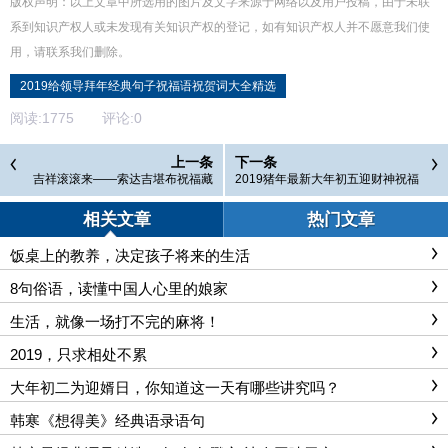
版权声明：以上文章中所选用的图片及文字来源于网络以及用户投稿，由于未联
系到知识产权人或未发现有关知识产权的登记，如有知识产权人并不愿意我们使
用，请联系
我们
删除
。
2019给领导拜年经典句子祝福语祝贺词大全精选
阅读:
1775
评论:
0
上一条
下一条
吉祥滚滚来——索达吉堪布祝福藏
2019猪年最新大年初五迎财神祝福
历新年
语精选大全
相关文章
热门文章
饭桌上的教养，决定孩子将来的生活
8句俗语，读懂中国人心里的娘家
生活，就像一场打不完的麻将！
2019，只求相处不累
大年初二为迎婿日，你知道这一天有哪些讲究吗？
韩寒《想得美》经典语录语句