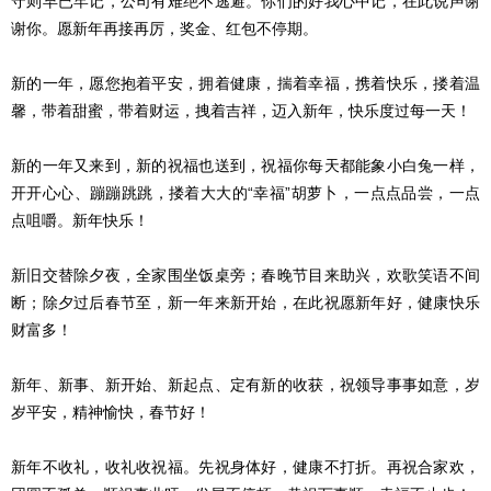
守则早已牢记，公司有难绝不逃避。你们的好我心中记，在此说声谢
谢你。愿新年再接再厉，奖金、红包不停期。
新的一年，愿您抱着平安，拥着健康，揣着幸福，携着快乐，搂着温
馨，带着甜蜜，带着财运，拽着吉祥，迈入新年，快乐度过每一天！
新的一年又来到，新的祝福也送到，祝福你每天都能象小白兔一样，
开开心心、蹦蹦跳跳，搂着大大的“幸福”胡萝卜，一点点品尝，一点
点咀嚼。新年快乐！
新旧交替除夕夜，全家围坐饭桌旁；春晚节目来助兴，欢歌笑语不间
断；除夕过后春节至，新一年来新开始，在此祝愿新年好，健康快乐
财富多！
新年、新事、新开始、新起点、定有新的收获，祝领导事事如意，岁
岁平安，精神愉快，春节好！
新年不收礼，收礼收祝福。先祝身体好，健康不打折。再祝合家欢，