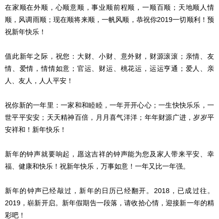
在家顺在外顺，心顺意顺，事业顺前程顺，一顺百顺；天地顺人情
顺，风调雨顺；现在顺将来顺，一帆风顺，恭祝你2019一切顺利！预
祝新年快乐！
值此新年之际，祝您：大财、小财、意外财，财源滚滚；亲情、友
情、爱情，情情如意；官运、财运、桃花运，运运亨通；爱人、亲
人、友人，人人平安！
祝你新的一年里：一家和和睦睦，一年开开心心；一生快快乐乐，一
世平平安安；天天精神百倍，月月喜气洋洋；年年财源广进，岁岁平
安祥和！新年快乐！
新年的钟声就要响起，愿这吉祥的钟声能为您及家人带来平安、幸
福、健康和快乐！祝新年快乐，万事如意！一年又比一年强。
新年的钟声已经敲过，新年的日历已经翻开。2018，已成过往。
2019，崭新开启。新年假期告一段落，请收拾心情，迎接新一年的精
彩吧！