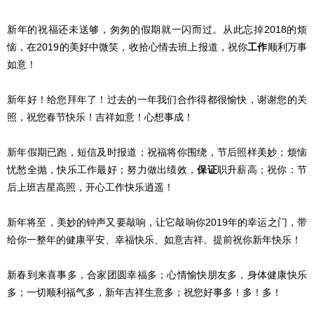
新年的祝福还未送够，匆匆的假期就一闪而过。从此忘掉2018的烦
恼，在2019的美好中微笑，收拾心情去班上报道，祝你
工作
顺利万事
如意！
新年好！给您拜年了！过去的一年我们合作得都很愉快，谢谢您的关
照，祝您春节快乐！吉祥如意！心想事成！
新年假期已跑，短信及时报道；祝福将你围绕，节后照样美妙；烦恼
忧愁全抛，快乐工作最好；努力做出绩效，
保证
职升薪高；祝你：节
后上班吉星高照，开心工作快乐逍遥！
新年将至，美妙的钟声又要敲响，让它敲响你2019年的幸运之门，带
给你一整年的健康平安、幸福快乐、如意吉祥。提前祝你新年快乐！
新春到来喜事多，合家团圆幸福多；心情愉快朋友多，身体健康快乐
多；一切顺利福气多，新年吉祥生意多；祝您好事多！多！多！