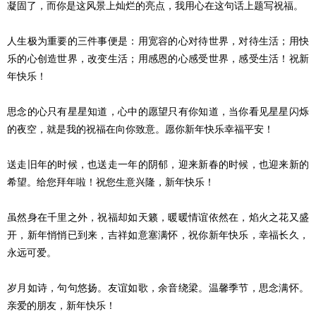
凝固了，而你是这风景上灿烂的亮点，我用心在这句话上题写祝福。
人生极为重要的三件事便是：用宽容的心对待世界，对待生活；用快
乐的心创造世界，改变生活；用感恩的心感受世界，感受生活！祝新
年快乐！
思念的心只有星星知道，心中的愿望只有你知道，当你看见星星闪烁
的夜空，就是我的祝福在向你致意。愿你新年快乐幸福平安！
送走旧年的时候，也送走一年的阴郁，迎来新春的时候，也迎来新的
希望。给您拜年啦！祝您生意兴隆，新年快乐！
虽然身在千里之外，祝福却如天籁，暖暖情谊依然在，焰火之花又盛
开，新年悄悄已到来，吉祥如意塞满怀，祝你新年快乐，幸福长久，
永远可爱。
岁月如诗，句句悠扬。友谊如歌，余音绕梁。温馨季节，思念满怀。
亲爱的朋友，新年快乐！