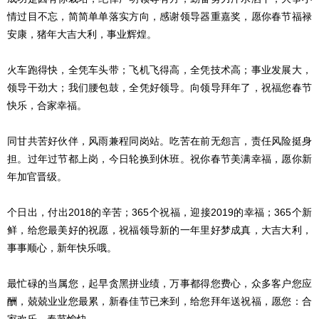
情过目不忘，简简单单落实方向，感谢领导器重嘉奖，愿你春节福禄
安康，猪年大吉大利，事业辉煌。
火车跑得快，全凭车头带；飞机飞得高，全凭技术高；事业发展大，
领导干劲大；我们腰包鼓，全凭好领导。向领导拜年了，祝福您春节
快乐，合家幸福。
同甘共苦好伙伴，风雨兼程同岗站。吃苦在前无怨言，责任风险挺身
担。过年过节都上岗，今日轮换到休班。祝你春节美满幸福，愿你新
年加官晋级。
个日出，付出2018的辛苦；365个祝福，迎接2019的幸福；365个新
鲜，给您最美好的祝愿，祝福领导新的一年里好梦成真，大吉大利，
事事顺心，新年快乐哦。
最忙碌的当属您，起早贪黑拼业绩，万事都得您费心，众多客户您应
酬，兢兢业业您最累，新春佳节已来到，给您拜年送祝福，愿您：合
家欢乐，春节愉快。