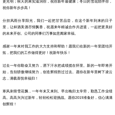
更光明；秋天的果实滋润你，祝你新年最健康；冬日的雪花陪伴你，
祝你新年步步高！
分担风雨分享阳光，我们一起把甘苦品尝，在这个新年到来的日子
里，让杯酒美酒尽情飘香，祝愿来年精诚合作共进退，一起把更美好
的未来开创。公司的同事们万事如意阖家幸福。
感谢一年来对我工作的大力支持和帮助！愿我们在新的一年里团结开
拓，把我们的工作做得更好！祝新年快乐！
过去一年你勤奋又努力，洒下汗水把成绩揽在怀里。新的一年即将开
始，告别骄傲继续努力，创造辉煌胜过过去。愿你在新年里树下凌云
志，满载喜悦幸福归！
寒风刺骨雪花飘，一年年末又来到。早出晚归太辛劳，勤恳工作业绩
高。高高兴兴过新年，轻轻松松迎挑战。愿你2019准备好，信心满满
创辉煌！