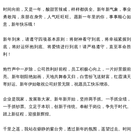
时间向前，又是一年，酸甜苦辣咸，样样都俱全。新年新气象，事业
勇敢闯，亲朋在身旁，人气旺旺旺。愿新一年里的你，事事顺心如
意，新年快乐哦！
新年到来，请遵守四项基本原则：将财神看守到底，将幸福紧握到
底，将好运怀抱到底、将爱情进行到底！请严格遵守，直至革命胜
利！
炮竹声中一岁除，公司胜利好前程，员工积极心向上，一片好景眼前
亮。新年朝阳艳如画，天地共舞春又归，白雪纷飞送财富，红霞满天
寄好运。新年伊始敬祝公司好景无限，祝愿员工快乐增添。
企业是我家，发展靠大家。新年新开始，坚持两手抓。一手抓业绩，
一手抓钞票。立足于本职，创新于传统。奉献于岗位，争先于时代。
踏上新征程，迎接新辉煌。
千里之遥，我站在僻静的窗台旁，透过新年的氛围，遥望过去。时间