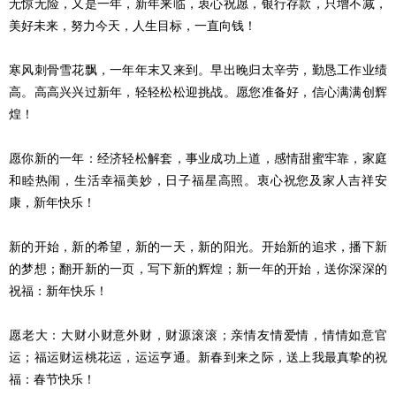
无惊无险，又是一年，新年来临，衷心祝愿，银行存款，只增不减，
美好未来，努力今天，人生目标，一直向钱！
寒风刺骨雪花飘，一年年末又来到。早出晚归太辛劳，勤恳工作业绩
高。高高兴兴过新年，轻轻松松迎挑战。愿您准备好，信心满满创辉
煌！
愿你新的一年：经济轻松解套，事业成功上道，感情甜蜜牢靠，家庭
和睦热闹，生活幸福美妙，日子福星高照。衷心祝您及家人吉祥安
康，新年快乐！
新的开始，新的希望，新的一天，新的阳光。开始新的追求，播下新
的梦想；翻开新的一页，写下新的辉煌；新一年的开始，送你深深的
祝福：新年快乐！
愿老大：大财小财意外财，财源滚滚；亲情友情爱情，情情如意官
运；福运财运桃花运，运运亨通。新春到来之际，送上我最真挚的祝
福：春节快乐！