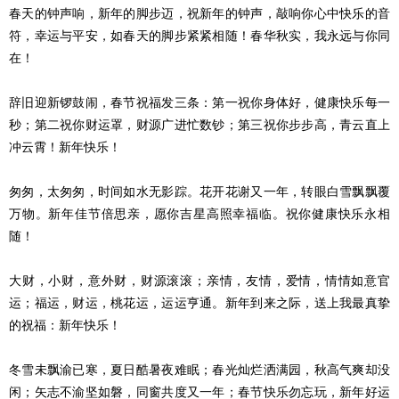
春天的钟声响，新年的脚步迈，祝新年的钟声，敲响你心中快乐的音
符，幸运与平安，如春天的脚步紧紧相随！春华秋实，我永远与你同
在！
辞旧迎新锣鼓闹，春节祝福发三条：第一祝你身体好，健康快乐每一
秒；第二祝你财运罩，财源广进忙数钞；第三祝你步步高，青云直上
冲云霄！新年快乐！
匆匆，太匆匆，时间如水无影踪。花开花谢又一年，转眼白雪飘飘覆
万物。新年佳节倍思亲，愿你吉星高照幸福临。祝你健康快乐永相
随！
大财，小财，意外财，财源滚滚；亲情，友情，爱情，情情如意官
运；福运，财运，桃花运，运运亨通。新年到来之际，送上我最真挚
的祝福：新年快乐！
冬雪未飘渝已寒，夏日酷暑夜难眠；春光灿烂洒满园，秋高气爽却没
闲；矢志不渝坚如磐，同窗共度又一年；春节快乐勿忘玩，新年好运