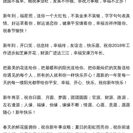
团圆不孤单。顺祝事业旺，发展不停顿。恭祝万事顺，幸福不止步！
新年到，福星照，送你一个大红包，不装金来不装银，字字句句表真
情。好运罩着你，财运迷恋你，健康平安缠着你，幸福吉祥伴随你。
祝春节愉快！
新年到，开口笑，信息转，幸福传，友谊念，快乐愿。祝你2018年工
作进步如芝麻开花，财源广进达三江，幸福安康万年长。
把最美的花送给你，把最暖和的阳光送给你。把你最灿烂的笑脸送给
你遇见的每个人，所有的人就和你一样快乐开心！愿新的一年里每一
天的每一缕阳光都带给你平安、幸福、开心、快乐。祝你新年快乐！
新年将至，祝你日圆、月圆、梦圆，团团圆圆；官源、财源、路源，
左右逢源；人缘、福缘、份缘，缘缘不断；情愿、心愿、意愿，愿愿
随心！新年快乐！
春天的鲜花簇拥你，祝你新年事业顺；夏日的彩虹照亮你，祝你前途